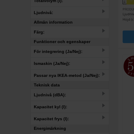
Totalvolym (l):
D
↑
G
PRODU
–
Ljudnivå:
Ljudniv
Höjd (c
Allmän information
–
Färg:
34
35
36
37
38
41
42
Funktioner och egenskaper
5
Dekoration/Specialfärg
För integrering (Ja/Nej):
1
Antracit
3
Ja
1
Black velvet
Ismaskin (Ja/Nej):
95
Nej
13
Blå
20
Ja, manuell
Passar nya IKEA-metod (Ja/Nej):
12
Creme
78
Nej
Teknisk data
1
Ja
7
Grå
Ljudnivå (dBA):
2
Nej
9
Grön
–
Kapacitet kyl (l):
4
Gul
–
Kapacitet frys (l):
3
Integrerad
Energimärkning
–