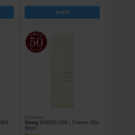
KÖP
Kyl över frys
IKEA
Smeg
FAB32LCR6 - Creme, 50's
Style