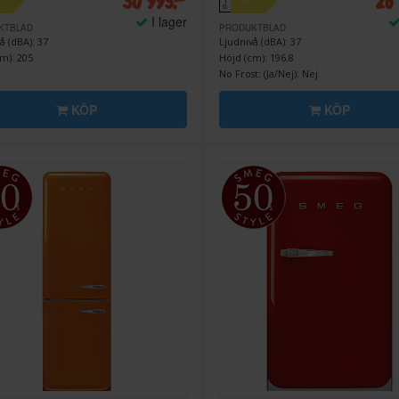
30 995:-
26
D
↑
G
I lager
KTBLAD
PRODUKTBLAD
å (dBA): 37
Ljudnivå (dBA): 37
m): 205
Höjd (cm): 196.8
No Frost: (Ja/Nej): Nej
KÖP
KÖP