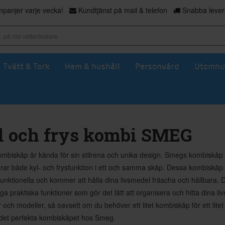
panjer varje vecka!
Kundtjänst på mail & telefon
Snabba levera
Tvätt & Tork
Hem & hushåll
Personvård
Utomhu
l och frys kombi SMEG
biskåp är kända för sin stilrena och unika design. Smegs kombiskåp är
ar både kyl- och frysfunktion i ett och samma skåp. Dessa kombiskåp är
unktionella och kommer att hålla dina livsmedel fräscha och hållbara
a praktiska funktioner som gör det lätt att organisera och hitta dina l
r och modeller, så oavsett om du behöver ett litet kombiskåp för ett litet 
 det perfekta kombiskåpet hos Smeg.