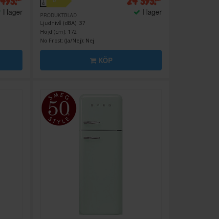
 495:-
24 595:-
D
↑
G
I lager
I lager
PRODUKTBLAD
Ljudnivå (dBA): 37
Höjd (cm): 172
No Frost: (Ja/Nej): Nej
KÖP