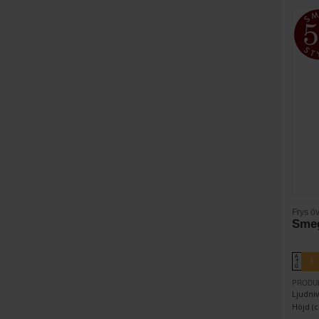
Frys ö
Sme
A
E
↑
G
PRODU
Ljudniv
Höjd (c