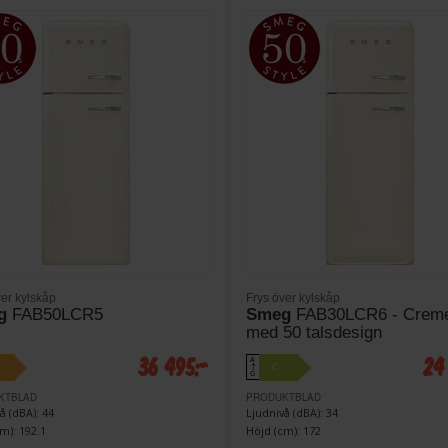
ver kylskåp
Frys över kylskåp
g
FAB50LCR5
Smeg
FAB30LCR6 - Crem
med 50 talsdesign
36 495:-
24
A
C
↑
G
KTBLAD
PRODUKTBLAD
å (dBA): 44
Ljudnivå (dBA): 34
m): 192.1
Höjd (cm): 172