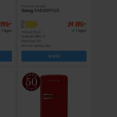
Frys över kylskåp
Smeg
FAB30RPG5
 995:-
24 595:-
A
D
↑
G
I lager
I lager
PRODUKTBLAD
Ljudnivå (dBA): 37
Höjd (cm): 172
No Frost: (Ja/Nej): Nej
KÖP