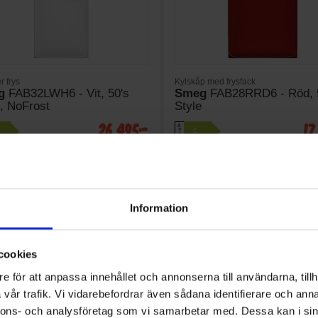
r frys
Kylskåp med frysfack
g
FAB32LWH6 - Vit, 50's
Smeg
FAB28RRD6 - Röd, 
e, NoFrost
Style
26 495:-
17
A
C
↑
G
I lager
KTBLAD
PRODUKTBLAD
å (dBA): 35
Ljudnivå (dBA): 35
m): 196.8
Höjd (cm): 153
Information
KÖP
KÖP
cookies
e för att anpassa innehållet och annonserna till användarna, tillh
vår trafik. Vi vidarebefordrar även sådana identifierare och anna
nnons- och analysföretag som vi samarbetar med. Dessa kan i sin