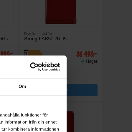
Frys över kylskåp
50's
Smeg
FAB50RRD5
 995:-
36 495:-
A
E
↑
G
I lager
I lager
PRODUKTBLAD
Ljudnivå (dBA): 44
Höjd (cm): 192.1
Om
KÖP
andahålla funktioner för
n information från din enhet
 tur kombinera informationen