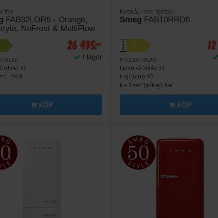
r frys
Kylskåp med frysfack
g
FAB32LOR6 - Orange,
Smeg
FAB10RRD6
style, NoFrost & MultiFlow
26 495:-
12
A
D
↑
G
I lager
KTBLAD
PRODUKTBLAD
å (dBA): 35
Ljudnivå (dBA): 35
m): 196.8
Höjd (cm): 97
No Frost: (Ja/Nej): Nej
KÖP
KÖP