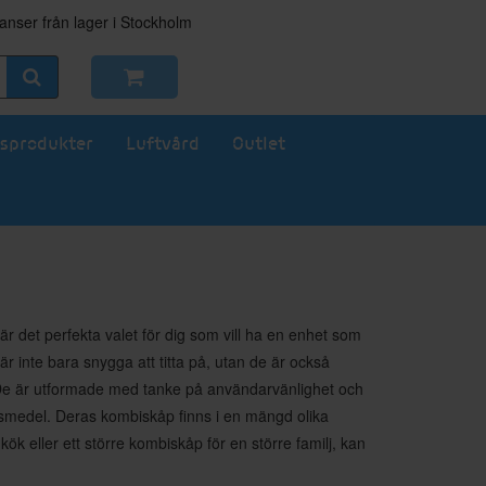
nser från lager i Stockholm
sprodukter
Luftvård
Outlet
 det perfekta valet för dig som vill ha en enhet som
 inte bara snygga att titta på, utan de är också
. De är utformade med tanke på användarvänlighet och
ivsmedel. Deras kombiskåp finns i en mängd olika
kök eller ett större kombiskåp för en större familj, kan