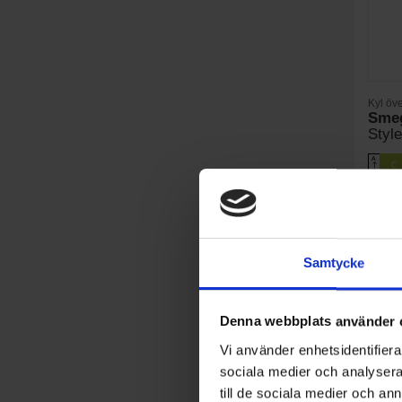
Kyl öve
Sme
Styl
A
C
↑
G
PRODU
Ljudniv
Höjd (c
Samtycke
Denna webbplats använder 
Vi använder enhetsidentifierar
sociala medier och analysera 
till de sociala medier och a