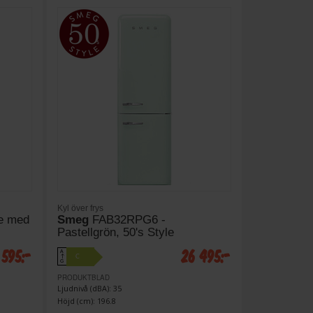
Kyl över frys
e med
Smeg
FAB32RPG6 -
Pastellgrön, 50's Style
 595:-
26 495:-
A
C
↑
G
PRODUKTBLAD
Ljudnivå (dBA): 35
Höjd (cm): 196.8