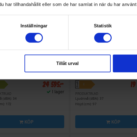
har tillhandahållit eller som de har samlat in när du har använt 
Inställningar
Statistik
Tillåt urval
ver kylskåp
Kylskåp med frysfack
g
FAB30ROR6 - Orange,
Smeg
FAB10LDUJ5
Style
24 595:-
19
A
E
↑
G
I lager
KTBLAD
PRODUKTBLAD
å (dBA): 34
Ljudnivå (dBA): 37
m): 172
Höjd (cm): 97
KÖP
KÖP