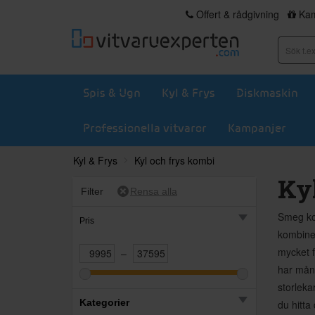
Offert & rådgivning
Kam
Spis & Ugn
Kyl & Frys
Diskmaskin
Professionella vitvaror
Kampanjer
Kyl & Frys
Kyl och frys kombi
Ky
Filter
Smeg kom
Pris
kombiner
mycket f
–
har mång
storleka
Kategorier
du hitta