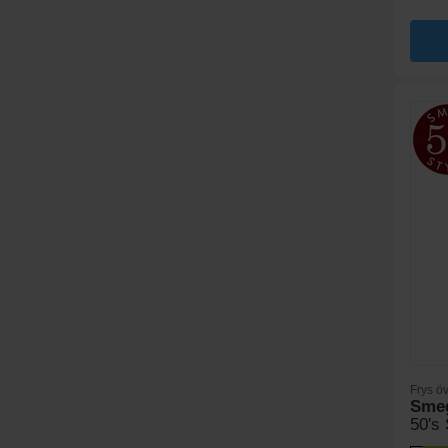
Frys ö
Sme
50's 