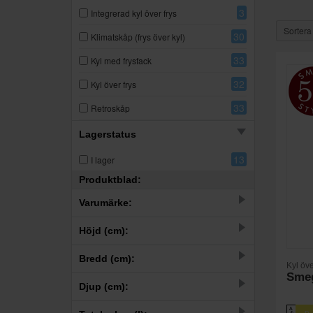
3
Integrerad kyl över frys
Sortera
30
Klimatskåp (frys över kyl)
33
Kyl med frysfack
32
Kyl över frys
33
Retroskåp
Lagerstatus
13
I lager
Produktblad:
Varumärke:
98
SMEG
Höjd (cm):
–
Bredd (cm):
Kyl öve
Sme
–
Djup (cm):
–
A