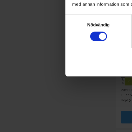
med annan information som du 
Samtyckesval
Nödvändig
Frys ö
Sme
50's 
A
C
↑
G
PRODU
Ljudniv
Höjd (c