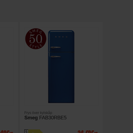
Frys över kylskåp
Smeg
FAB30RBE5
A