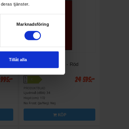
deras tjänster.
Marknadsföring
Tillåt alla
Frys över kylskåp
Smeg
FAB30RRD6 - Röd
 995:-
24 595:-
A
C
↑
G
PRODUKTBLAD
Ljudnivå (dBA): 34
Höjd (cm): 172
No Frost: (Ja/Nej): Nej
KÖP