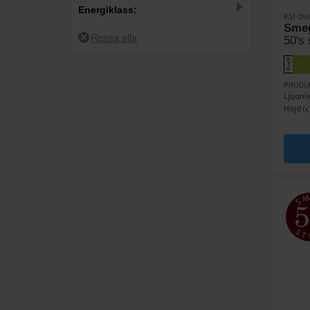
6
Orange
Energiklass:
Kyl öve
7
Rosa
Sme
54
C
50's 
3
Rostfri
31
D
A
C
↑
9
Röd
G
13
E
PRODU
10
Svart
Ljudniv
Höjd (c
8
Vit