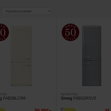
r frys
Kyl över frys
g
FAB38LCR6
Smeg
FAB32RSV5
A