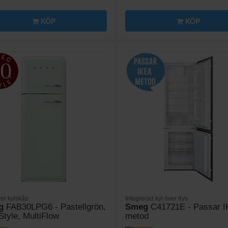
KÖP
KÖP
ver kylskåp
Integrerad kyl över frys
g
FAB30LPG6 - Pastellgrön,
Smeg
C41721E - Passar 
Style, MultiFlow
metod