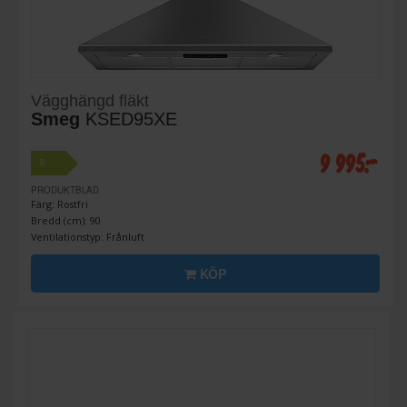
Vägghängd fläkt
Smeg
KSED95XE
9 995:-
B
PRODUKTBLAD
Färg: Rostfri
Bredd (cm): 90
Ventilationstyp: Frånluft
KÖP