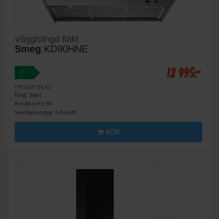
Vägghängd fläkt
Smeg
KD90HNE
12 995:-
+
A
PRODUKTBLAD
Färg: Svart
Bredd (cm): 90
Ventilationstyp: Frånluft
KÖP