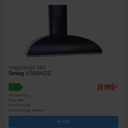
Vägghängd fläkt
Smeg
KS89AOE
13 995:-
A
PRODUKTBLAD
Färg: Svart
Bredd (cm): 90
Ventilationstyp: Frånluft
KÖP