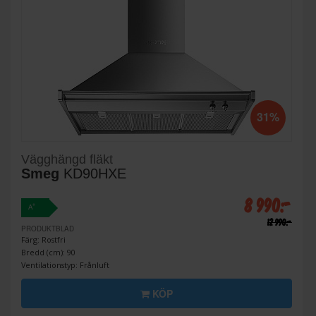
31%
Vägghängd fläkt
Smeg
KD90HXE
8 990:-
+
A
12 990:-
PRODUKTBLAD
Färg: Rostfri
Bredd (cm): 90
Ventilationstyp: Frånluft
KÖP