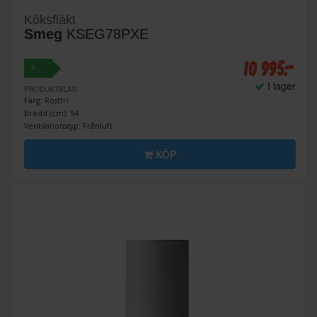
Köksfläkt
Smeg
KSEG78PXE
10 995:-
A
I lager
PRODUKTBLAD
Färg: Rostfri
Bredd (cm): 54
Ventilationstyp: Frånluft
KÖP