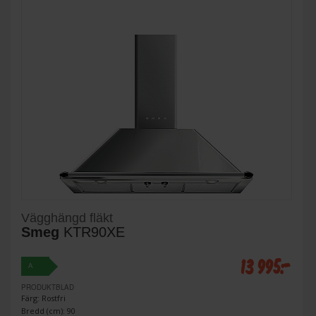
Vägghängd fläkt
Smeg
KTR90XE
13 995:-
A
PRODUKTBLAD
Färg: Rostfri
Bredd (cm): 90