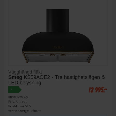
Vägghängd fläkt
Smeg
KS59AOE2 - Tre hastighetslägen &
LED belysning
12 995:-
A
PRODUKTBLAD
Färg: Antracit
Bredd (cm): 59.5
Ventilationstyp: Frånluft