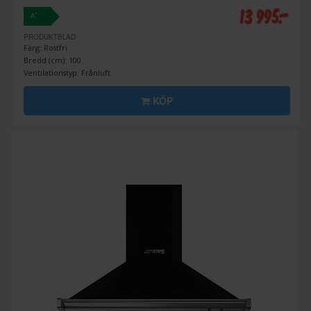
13 995:-
+
A
PRODUKTBLAD
Färg: Rostfri
Bredd (cm): 100
Ventilationstyp: Frånluft
KÖP