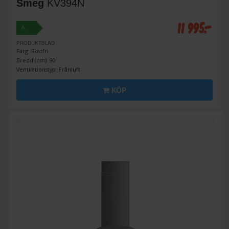
Smeg
KV394N
11 995:-
A
PRODUKTBLAD
Färg: Rostfri
Bredd (cm): 90
Ventilationstyp: Frånluft
KÖP