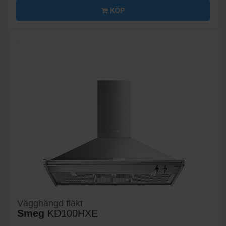
KÖP
Vägghängd fläkt
Smeg
KD100HXE