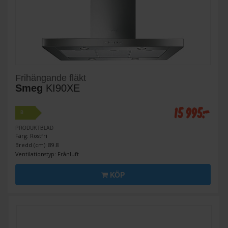
Frihängande fläkt
Smeg
KI90XE
15 995:-
B
PRODUKTBLAD
Färg: Rostfri
Bredd (cm): 89.8
Ventilationstyp: Frånluft
KÖP