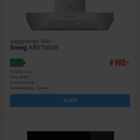
Vägghängd fläkt
Smeg
KBT700XE
9 995:-
A
PRODUKTBLAD
Färg: Rostfri
Bredd (cm): 60
Ventilationstyp: Frånluft
KÖP