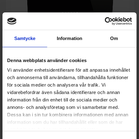
Samtycke
Information
Om
Denna webbplats använder cookies
Vi använder enhetsidentifierare för att anpassa innehållet
och annonserna till användarna, tillhandahålla funktioner
Vägghängd fläkt
för sociala medier och analysera vår trafik. Vi
Smeg
KV26N
vidarebefordrar även sådana identifierare och annan
10 995:-
information från din enhet till de sociala medier och
A
annons- och analysföretag som vi samarbetar med.
PRODUKTBLAD
Dessa kan i sin tur kombinera informationen med annan
Färg: Svart
Bredd (cm): 60
information som du har tillhandahållit eller som de har
Ventilationstyp: Frånluft
samlat in när du har använt deras tjänster.
KÖP