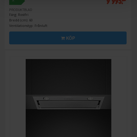
9 995:-
A
PRODUKTBLAD
Färg: Rostfri
Bredd (cm): 60
Ventilationstyp: Frånluft
KÖP