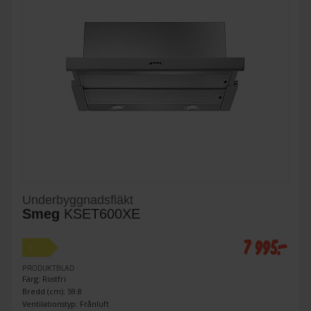
Underbyggnadsfläkt
Smeg
KSET600XE
7 995:-
C
PRODUKTBLAD
Färg: Rostfri
Bredd (cm): 59.8
Ventilationstyp: Frånluft