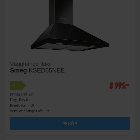
Vägghängd fläkt
Smeg
KSED65NEE
8 995:-
B
PRODUKTBLAD
Färg: Rostfri
Bredd (cm): 60
Ventilationstyp: Frånluft
KÖP