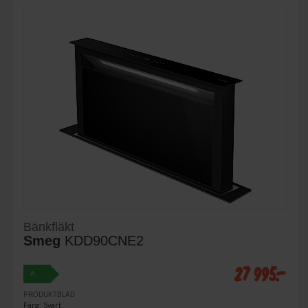
Bänkfläkt
Smeg
KDD90CNE2
27 995:-
A
PRODUKTBLAD
Färg: Svart