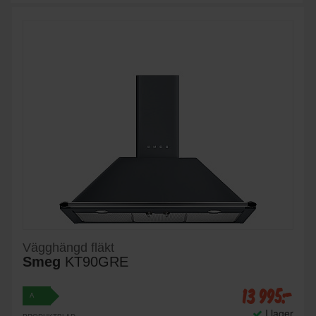
Vägghängd fläkt
Smeg
KT90GRE
13 995:-
A
I lager