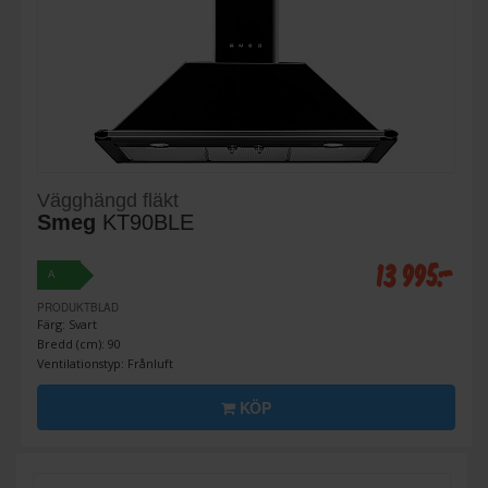
Vägghängd fläkt
Smeg
KT90BLE
13 995:-
A
PRODUKTBLAD
Färg: Svart
Bredd (cm): 90
Ventilationstyp: Frånluft
KÖP