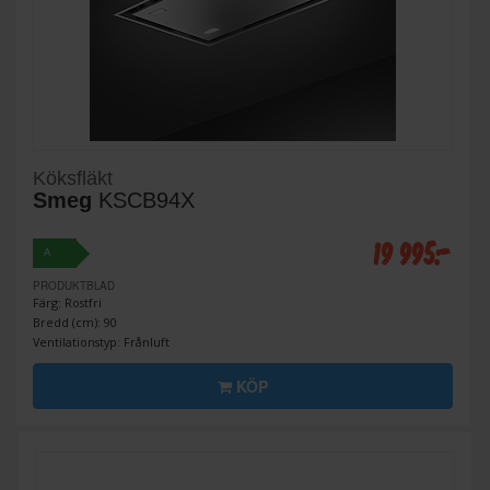
Köksfläkt
Smeg
KSCB94X
19 995:-
A
PRODUKTBLAD
Färg: Rostfri
Bredd (cm): 90
Ventilationstyp: Frånluft
KÖP