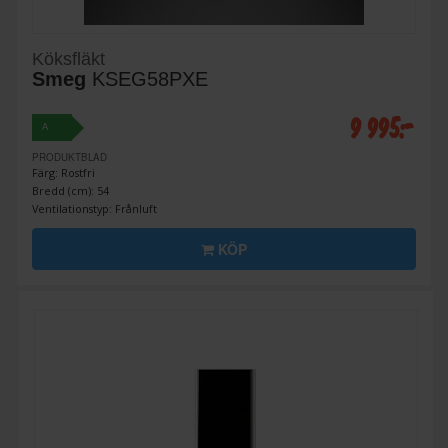
Köksfläkt
Smeg
KSEG58PXE
9 995:-
A
PRODUKTBLAD
Färg: Rostfri
Bredd (cm): 54
Ventilationstyp: Frånluft
KÖP