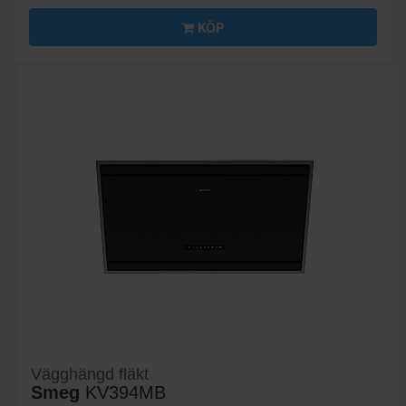
KÖP
Vägghängd fläkt
Smeg
KV394MB