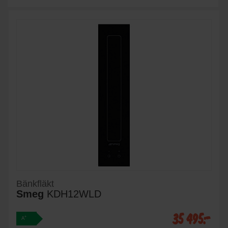
Bänkfläkt
Smeg
KDH12WLD
35 495:-
+
A