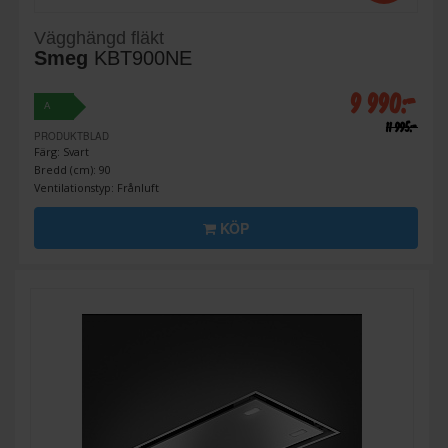
Vägghängd fläkt
Smeg
KBT900NE
9 990:-
A
11 995:-
PRODUKTBLAD
Färg: Svart
Bredd (cm): 90
Ventilationstyp: Frånluft
KÖP