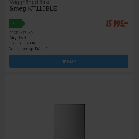
Vägghängd fläkt
Smeg
KT110BLE
15 995:-
A
PRODUKTBLAD
Färg: Svart
Bredd (cm): 110
Ventilationstyp: Frånluft
KÖP