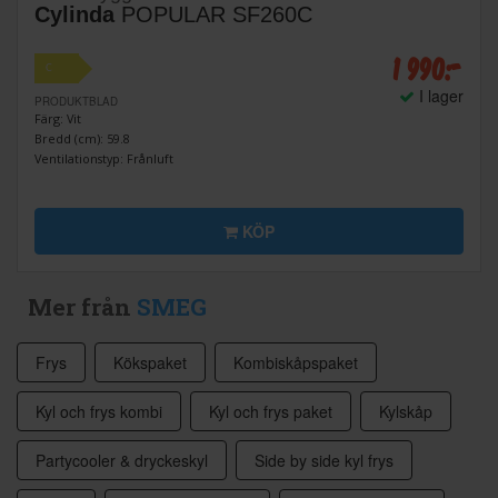
Cylinda
POPULAR SF260C
1 990:-
C
I lager
PRODUKTBLAD
Färg: Vit
Bredd (cm): 59.8
Ventilationstyp: Frånluft
KÖP
Mer från
SMEG
Frys
Kökspaket
Kombiskåpspaket
Kyl och frys kombi
Kyl och frys paket
Kylskåp
Partycooler & dryckeskyl
Side by side kyl frys