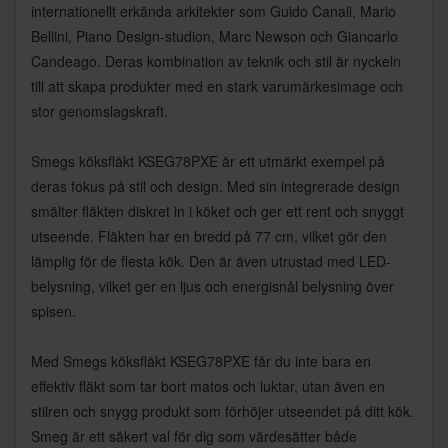
internationellt erkända arkitekter som Guido Canali, Mario
Bellini, Piano Design-studion, Marc Newson och Giancarlo
Candeago. Deras kombination av teknik och stil är nyckeln
till att skapa produkter med en stark varumärkesimage och
stor genomslagskraft.
Smegs köksfläkt KSEG78PXE är ett utmärkt exempel på
deras fokus på stil och design. Med sin integrerade design
smälter fläkten diskret in i köket och ger ett rent och snyggt
utseende. Fläkten har en bredd på 77 cm, vilket gör den
lämplig för de flesta kök. Den är även utrustad med LED-
belysning, vilket ger en ljus och energisnål belysning över
spisen.
Med Smegs köksfläkt KSEG78PXE får du inte bara en
effektiv fläkt som tar bort matos och luktar, utan även en
stilren och snygg produkt som förhöjer utseendet på ditt kök.
Smeg är ett säkert val för dig som värdesätter både