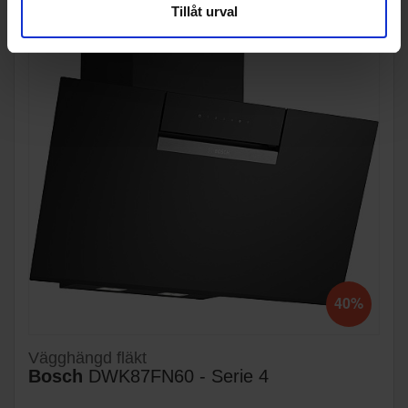
Tillåt urval
40%
Vägghängd fläkt
Bosch
DWK87FN60 - Serie 4