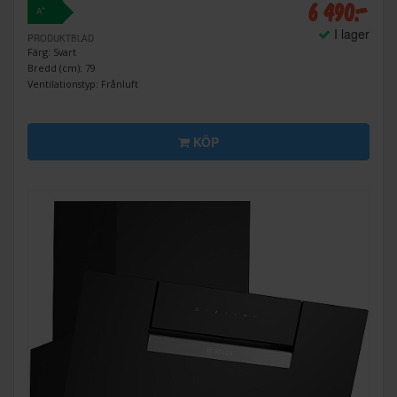
6 490:-
+
A
I lager
PRODUKTBLAD
Färg: Svart
Bredd (cm): 79
Ventilationstyp: Frånluft
KÖP