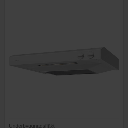
Underbyggnadsfläkt