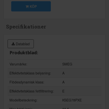
KÖP
Specifikationer
Datablad
Produktblad:
Varumärke:
SMEG
Effektivitetsklass belysning:
A
Flödesdynamisk klass:
A
Effektivitetsklass fettfiltrering:
E
Modellbeteckning:
KSEG78PXE
Max höjd (cm):
33.5