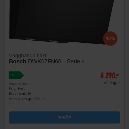
40%
Vägghängd fläkt
Bosch
DWK67FN60 - Serie 4
6 290:-
+
A
I lager
PRODUKTBLAD
Färg: Svart
Bredd (cm): 59
Ventilationstyp: Frånluft
KÖP