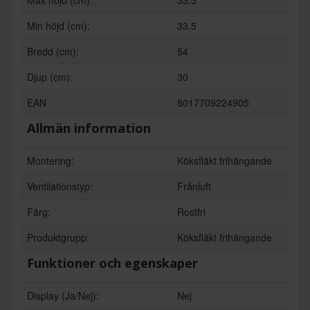
Min höjd (cm):
33.5
Bredd (cm):
54
Djup (cm):
30
EAN
8017709224905
Allmän information
Montering:
Köksfläkt frihängande
Ventilationstyp:
Frånluft
Färg:
Rostfri
Produktgrupp:
Köksfläkt frihängande
Funktioner och egenskaper
Display (Ja/Nej):
Nej