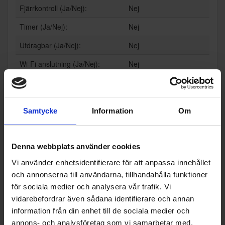
Fjärrkontroll (Ja/Nej):
Nej
Timer (Ja/Nej):
Nej
Utdragbar (Ja/Nej):
Nej
Wi-Fi anslutning (Ja/Nej):
Nej
Teknisk data
Antal hastigheter (st):
3
Samtycke
Information
Om
Vikt (kg):
8
Energimärkning
Denna webbplats använder cookies
Vi använder enhetsidentifierare för att anpassa innehållet
Energiklass:
A
och annonserna till användarna, tillhandahålla funktioner
för sociala medier och analysera vår trafik. Vi
vidarebefordrar även sådana identifierare och annan
information från din enhet till de sociala medier och
annons- och analysföretag som vi samarbetar med.