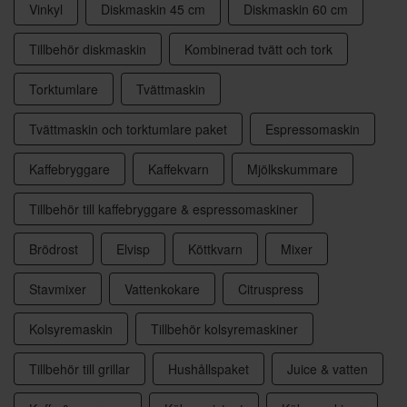
Vinkyl
Diskmaskin 45 cm
Diskmaskin 60 cm
Tillbehör diskmaskin
Kombinerad tvätt och tork
Torktumlare
Tvättmaskin
Tvättmaskin och torktumlare paket
Espressomaskin
Kaffebryggare
Kaffekvarn
Mjölkskummare
Tillbehör till kaffebryggare & espressomaskiner
Brödrost
Elvisp
Köttkvarn
Mixer
Stavmixer
Vattenkokare
Citruspress
Kolsyremaskin
Tillbehör kolsyremaskiner
Tillbehör till grillar
Hushållspaket
Juice & vatten