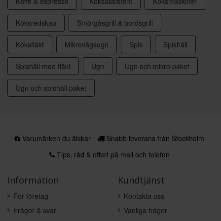
Kaffe & espresso
Köksassistent
Köksmaskiner
Köksredskap
Smörgåsgrill & bordsgrill
Köksfläkt
Mikrovågsugn
Spis
Spishäll
Spishäll med fläkt
Ugn
Ugn och mikro paket
Ugn och spishäll paket
Varumärken du älskar
Snabb leverans från Stockholm
Tips, råd & offert på mail och telefon
Information
Kundtjänst
För företag
Kontakta oss
Frågor & svar
Vanliga frågor