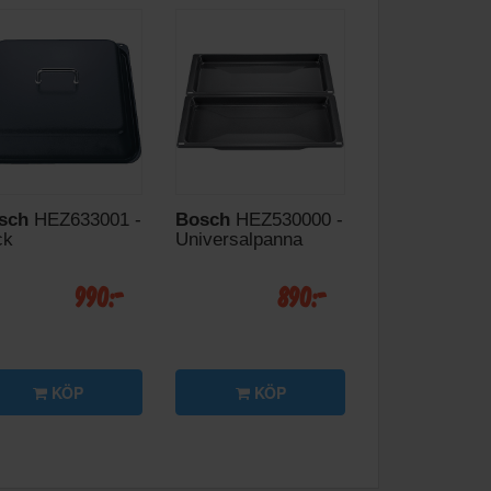
sch
HEZ633001 -
Bosch
HEZ530000 -
ck
Universalpanna
990:-
890:-
KÖP
KÖP