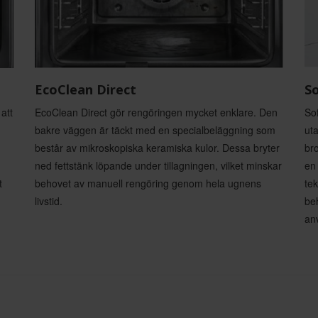
EcoClean Direct
S
att
EcoClean Direct gör rengöringen mycket enklare. Den
Sof
bakre väggen är täckt med en specialbeläggning som
ut
består av mikroskopiska keramiska kulor. Dessa bryter
bro
ned fettstänk löpande under tillagningen, vilket minskar
en
t
behovet av manuell rengöring genom hela ugnens
tek
livstid.
be
an