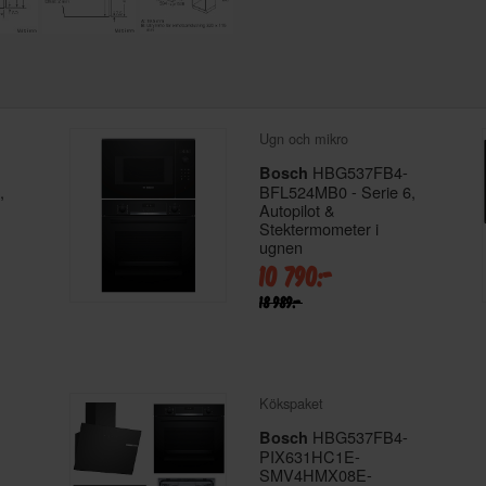
Ugn och mikro
HBG537FB4-
Bosch
,
BFL524MB0 - Serie 6,
Autopilot &
Stektermometer i
ugnen
10 790:-
18 989:-
Kökspaket
HBG537FB4-
Bosch
PIX631HC1E-
SMV4HMX08E-