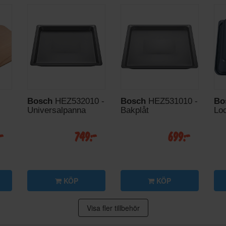
Bosch
HEZ532010 -
Bosch
HEZ531010 -
Bo
Universalpanna
Bakplåt
Lo
:-
749:-
699:-
KÖP
KÖP
Visa fler tillbehör