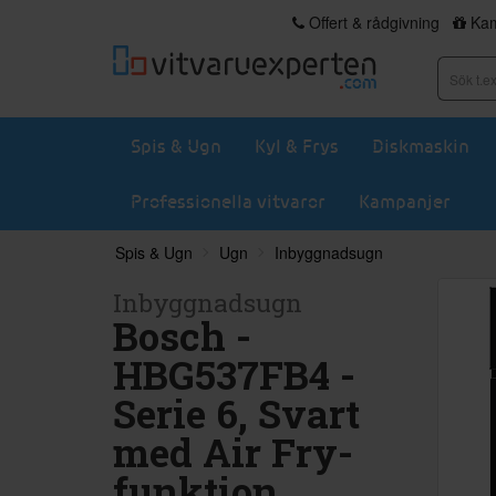
Offert & rådgivning
Kam
Spis & Ugn
Kyl & Frys
Diskmaskin
Professionella vitvaror
Kampanjer
Spis & Ugn
Ugn
Inbyggnadsugn
Inbyggnadsugn
Bosch -
HBG537FB4 -
Serie 6, Svart
med Air Fry-
funktion