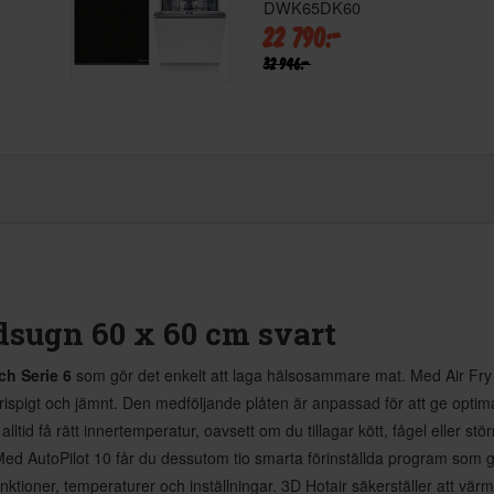
DWK65DK60
22 790:-
32 946:-
dsugn 60 x 60 cm svart
h Serie 6
som gör det enkelt att laga hälsosammare mat. Med Air Fry
rispigt och jämnt. Den medföljande plåten är anpassad för att ge optimalt
ltid få rätt innertemperatur, oavsett om du tillagar kött, fågel eller st
. Med AutoPilot 10 får du dessutom tio smarta förinställda program som
unktioner, temperaturer och inställningar. 3D Hotair säkerställer att vär