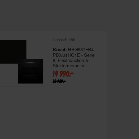
Ugn och häll
HBG537FB4-
Bosch
PIX631HC1E - Serie
6, FlexInduction &
Stektermometer
14 990:-
22 989:-