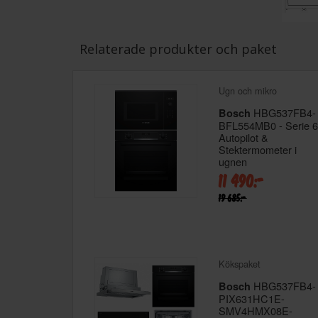
Relaterade produkter och paket
Ugn och mikro
HBG537FB4-
Bosch
BFL554MB0 - Serie 6
Autopilot &
Stektermometer i
ugnen
11 490:-
19 685:-
Kökspaket
HBG537FB4-
Bosch
PIX631HC1E-
SMV4HMX08E-