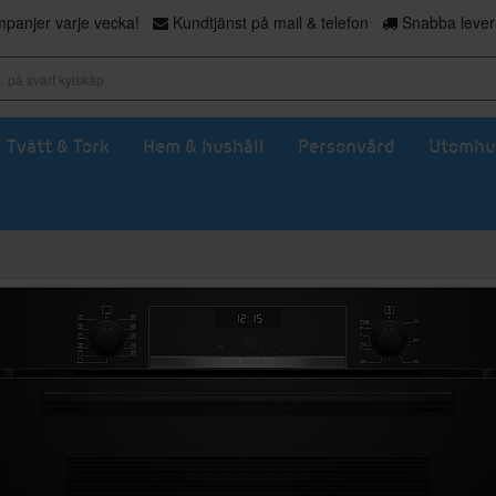
panjer varje vecka!
Kundtjänst på mail & telefon
Snabba levera
Tvätt & Tork
Hem & hushåll
Personvård
Utomhu