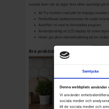
resultat även när du lagar flera rätter samtidigt på 
Air Fry funktion med plåt för krispiga resultat
PerfectRoast stektermometer för exakt inner
AutoPilot 10 med tio förinställda program
Användarvänlig vit LCD display för enkel styrn
Hotair ger jämn värmefördelning på tre nivåer
Bra praktiska funktioner:
Samtycke
Denna webbplats använder 
Vi använder enhetsidentifierar
sociala medier och analysera 
till de sociala medier och a