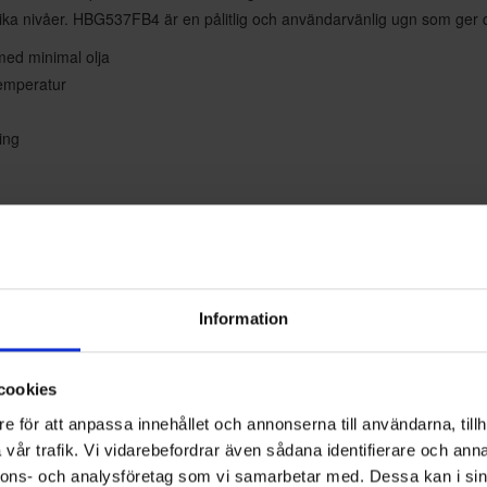
olika nivåer. HBG537FB4 är en pålitlig och användarvänlig ugn som ger di
 med minimal olja
temperatur
ing
Information
cookies
e för att anpassa innehållet och annonserna till användarna, tillh
vår trafik. Vi vidarebefordrar även sådana identifierare och anna
nnons- och analysföretag som vi samarbetar med. Dessa kan i sin