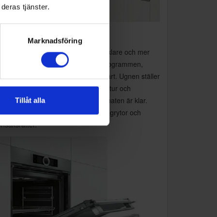
deras tjänster.
toPilot 10
Marknadsföring
d AutoPilot 10 blir matlagningen enklare och mer
kt. Välj ett av de tio automatiska programmen,
a in maträttens vikt och tryck på start. Ugnen ställer
omatiskt in rätt värmeläge, temperatur och
lagningstid - och stänger av sig när maten är klar.
Tillåt alla
fekt för allt från kyckling och kött till grytor och
nsaksrätter.