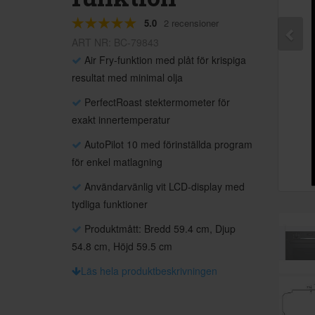
5.0
2 recensioner
ART NR: BC-79843
Air Fry-funktion med plåt för krispiga
resultat med minimal olja
PerfectRoast stektermometer för
exakt innertemperatur
AutoPilot 10 med förinställda program
för enkel matlagning
Användarvänlig vit LCD-display med
tydliga funktioner
Produktmått: Bredd 59.4 cm, Djup
54.8 cm, Höjd 59.5 cm
Läs hela produktbeskrivningen