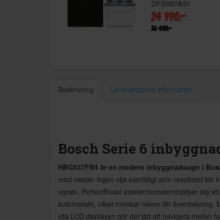
DFS067A51
24 990:-
36 400:-
Beskrivning
Leverantörens information
Bosch Serie 6 inbyggna
HBG537FB4 är en modern inbyggnadsugn i Bosc
med nästan ingen olja samtidigt som resultatet blir k
ugnen. PerfectRoast stektermometernhjälper dig att al
automatiskt, vilket minskar risken för överstekning
vita LCD displayen gör det lätt att navigera mellan f