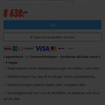
8 638:-
Köp
Tipsa om produkten via sms
Lagerstatus:
I leverantörslager – beräknas skickas inom 2
- 4 dagar
Diskmaskinen 6000 SatelliteClean® gör rent disken i alla hörn.
SatelliteClean® har upp till tre gånger bättre spraytäckning.
QuickLift-korgen justerar höjden efter mängden disk.
ExtraHygiene tar bort mer än 99,9999% av bakterier och virus*
på din disk.