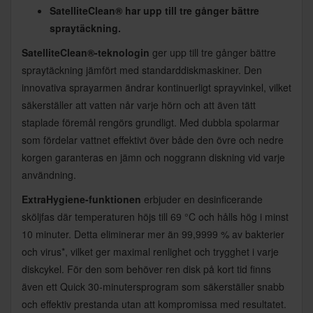
SatelliteClean® har upp till tre gånger bättre
spraytäckning.
SatelliteClean®-teknologin
ger upp till tre gånger bättre
spraytäckning jämfört med standarddiskmaskiner. Den
innovativa sprayarmen ändrar kontinuerligt sprayvinkel, vilket
säkerställer att vatten når varje hörn och att även tätt
staplade föremål rengörs grundligt. Med dubbla spolarmar
som fördelar vattnet effektivt över både den övre och nedre
korgen garanteras en jämn och noggrann diskning vid varje
användning.
ExtraHygiene-funktionen
erbjuder en desinficerande
sköljfas där temperaturen höjs till 69 °C och hålls hög i minst
10 minuter. Detta eliminerar mer än 99,9999 % av bakterier
och virus*, vilket ger maximal renlighet och trygghet i varje
diskcykel. För den som behöver ren disk på kort tid finns
även ett Quick 30-minutersprogram som säkerställer snabb
och effektiv prestanda utan att kompromissa med resultatet.