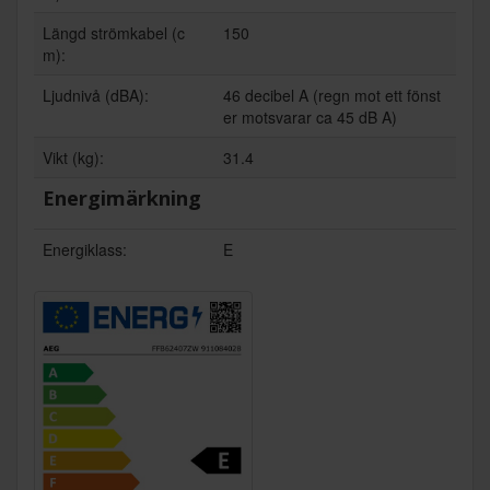
Längd strömkabel (c
150
m):
Ljudnivå (dBA):
46 decibel A (regn mot ett fönst
er motsvarar ca 45 dB A)
Vikt (kg):
31.4
Energimärkning
Energiklass:
E