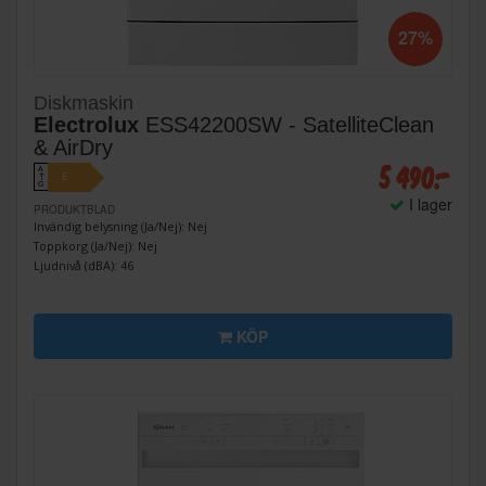
27%
Diskmaskin
Electrolux
ESS42200SW - SatelliteClean
& AirDry
5 490:-
A
E
↑
G
I lager
PRODUKTBLAD
Invändig belysning (Ja/Nej): Nej
Toppkorg (Ja/Nej): Nej
Ljudnivå (dBA): 46
KÖP