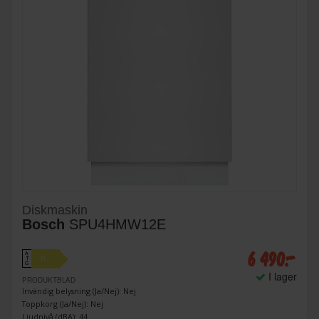
Diskmaskin
Bosch
SPU4HMW12E
6 490:-
A
D
↑
G
I lager
PRODUKTBLAD
Invändig belysning (Ja/Nej): Nej
Toppkorg (Ja/Nej): Nej
Ljudnivå (dBA): 44