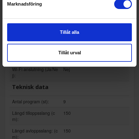
Marknadsföring
Funktioner och egenskaper
För integrering (Ja/Ne
Nej
j):
Tillåt alla
Invändig belysning (Ja/
Nej
Nej):
Tillåt urval
Toppkorg (Ja/Nej):
Nej
Wi-Fi anslutning (Ja/Ne
Nej
j):
Teknisk data
Antal program (st):
9
Längd tilloppsslang (c
150
m):
Längd avloppsslang: (c
150
m):