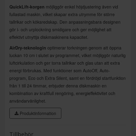
QuickLift-korgen
möjliggör enkel höjdjustering även vid
fullastad maskin, vilket skapar extra utrymme för större
tallrikar och köksredskap. Den anpassningsbara designen
gör i- och urplockning smidigare och ger möjlighet att
effektivt utnyttja diskmaskinens kapacitet.
AirDry-teknologin
optimerar torkningen genom att öppna
luckan 10 cm i slutet av programmet, vilket möjliggör naturlig
luftcirkulation och ger torra tallrikar och glas utan att extra
energi förbrukas. Med funktioner som AutoOff, Auto-
program, Eco och Extra Silent, samt en fördröjd startfunktion
från 1 till 24 timmar, erbjuder denna diskmaskin en
kombination av kraftfull rengöring, energieffektivitet och
användarvänlighet.
Produktinformation
Tillbehör