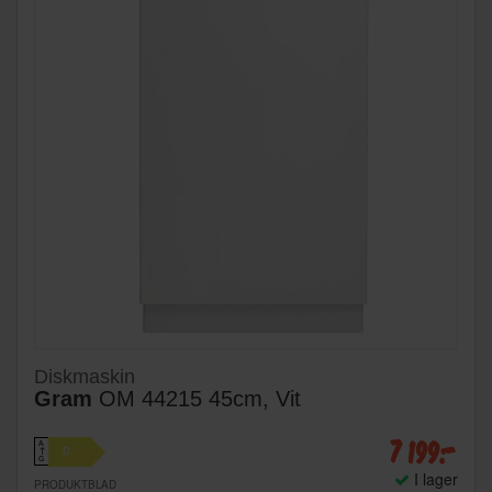
Diskmaskin
Gram
OM 44215 45cm, Vit
7 199:-
A
D
↑
G
I lager
PRODUKTBLAD