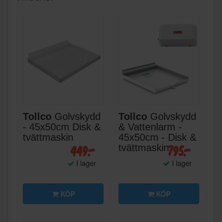
Tollco
Golvskydd
Tollco
Golvskydd
- 45x50cm Disk &
& Vattenlarm -
tvättmaskin
45x50cm - Disk &
449:-
795:-
tvättmaskin
I lager
I lager
KÖP
KÖP