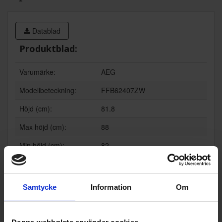
Datablad
Produktblad:
Varumärke:
AEG
Modellbeteckning:
FFB62407ZW
Höjd (cm):
81.8
Max höjd (cm):
88
Min höjd (cm):
82
Bredd (cm):
44.6
Djup (cm):
57.5
Samtycke
Information
Om
Energianvändning (kW
70
h) 100 cyklar: