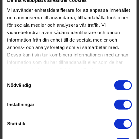
Denna webbplats använder cookies
Utsläppsklass för luftbu
C
ret akustiskt buller:
Vi använder enhetsidentifierare för att anpassa innehållet
och annonserna till användarna, tillhandahålla funktioner
Ljudnivå:
46 decibel A (regn mot ett fönst
för sociala medier och analysera vår trafik. Vi
er motsvarar ca 45 dB A)
vidarebefordrar även sådana identifierare och annan
Antal kuvert (st):
9
information från din enhet till de sociala medier och
annons- och analysföretag som vi samarbetar med.
Vattenförbrukningen i lit
9.9
Dessa kan i sin tur kombinera informationen med annan
er per disk:
information som du har tillhandahållit eller som de har
Programtid för diskprog
04:00
samlat in när du har använt deras tjänster.
ramet, EKO:
Samtyckesval
Nödvändig
EAN
7332543735679
Allmän information
Inställningar
Torksystem:
Dry Assist
Färg:
Vit
Statistik
Produktgrupp:
Diskmaskin 45cm