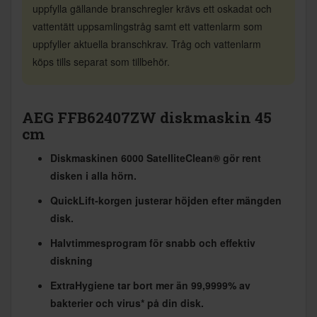
uppfylla gällande branschregler krävs ett oskadat och
vattentätt uppsamlingstråg samt ett vattenlarm som
uppfyller aktuella branschkrav. Tråg och vattenlarm
köps tills separat som tillbehör.
AEG FFB62407ZW diskmaskin 45
cm
Diskmaskinen 6000 SatelliteClean® gör rent
disken i alla hörn.
QuickLift-korgen justerar höjden efter mängden
disk.
Halvtimmesprogram för snabb och effektiv
diskning
ExtraHygiene tar bort mer än 99,9999% av
bakterier och virus* på din disk.