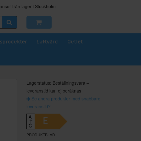
nser från lager i Stockholm
sprodukter
Luftvård
Outlet
Lagerstatus: Beställningsvara –
leveranstid kan ej beräknas
Se andra produkter med snabbare
leveranstid?
A
E
↑
G
PRODUKTBLAD