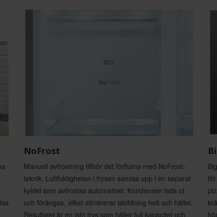
NoFrost
B
pa
Manuell avfrostning tillhör det förflutna med NoFrost-
Big
teknik. Luftfuktigheten i frysen samlas upp i en separat
för
kyldel som avfrostas automatiskt. Kondensen leds ut
piz
las
och förångas, vilket eliminerar isbildning helt och hållet.
krä
Resultatet är en isfri frys som håller full kapacitet och
hög