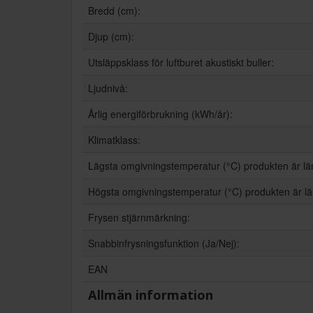
Bredd (cm):
Djup (cm):
Utsläppsklass för luftburet akustiskt buller:
Ljudnivå:
Årlig energiförbrukning (kWh/år):
Klimatklass:
Lägsta omgivningstemperatur (°C) produkten är l
Högsta omgivningstemperatur (°C) produkten är l
Frysen stjärnmärkning:
Snabbinfrysningsfunktion (Ja/Nej):
EAN
Allmän information