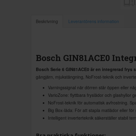
Beskrivning
Leverantörens information
Bosch GIN81ACE0 Integr
Bosch Serie 6 GIN81ACE0 är en integrerad frys 
gångjärn, mjukstängning, NoFrost-teknik och invert
Varningssignal när dörren står öppen eller något
VarioZone: flyttbara fryslådor och glashyllor ger
NoFrost-teknik för automatisk avfrostning. Sp
Big Box-låda: För att stapla matlådor eller för 
Intelligent inverterteknik säkerställer stabil t
Bra praktiska funktioner: