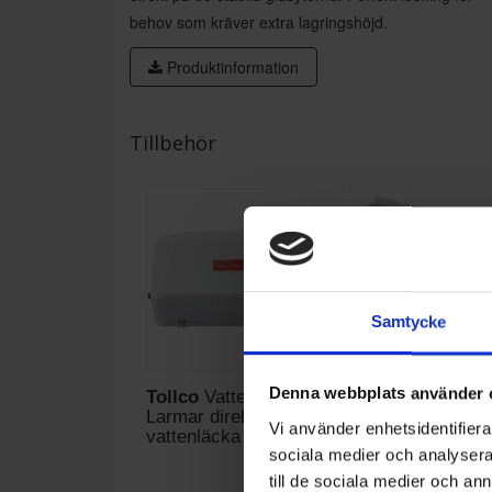
behov som kräver extra lagringshöjd.
Produktinformation
Tillbehör
Samtycke
Denna webbplats använder 
Tollco
Vattenlarm -
Tollco
Larmar direkt vid
Droppskyddsbric
Vi använder enhetsidentifierar
vattenläcka
56cm
sociala medier och analysera 
695:-
295
till de sociala medier och a