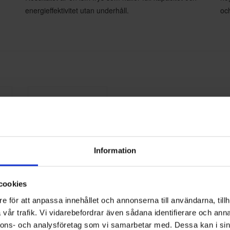
energieffektivitet utan underhåll.
och
Information
cookies
Bosch
KSZB0S00
ka
e för att anpassa innehållet och annonserna till användarna, tillh
vår trafik. Vi vidarebefordrar även sådana identifierare och anna
:-
849:-
nnons- och analysföretag som vi samarbetar med. Dessa kan i sin