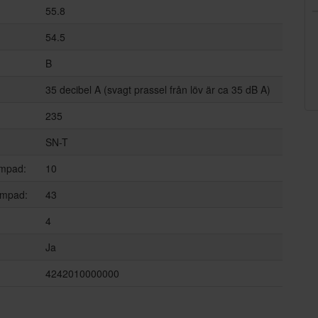
55.8
54.5
B
35 decibel A (svagt prassel från löv är ca 35 dB A)
235
SN-T
ämpad:
10
ämpad:
43
4
Ja
4242010000000