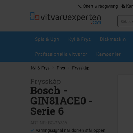
Offert & rådgivning
Kam
Spis & Ugn
Kyl & Frys
Diskmaskin
Professionella vitvaror
Kampanjer
Kyl & Frys
Frys
Frysskåp
Frysskåp
Bosch -
GIN81ACE0 -
Serie 6
ART NR: BC-78388
Varningssignal när dörren står öppen