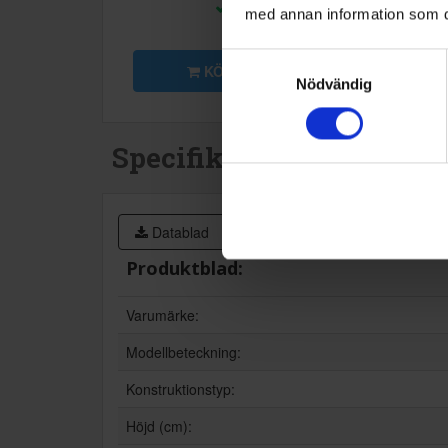
I lager
med annan information som du 
Samtyckesval
KÖP
KÖP
Nödvändig
Specifikationer
Datablad
Produktblad:
Varumärke:
Modellbeteckning:
Konstruktionstyp:
Höjd (cm):