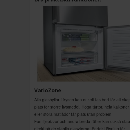
VarioZone
Alla glashyllor i frysen kan enkelt tas bort för att ska
plats för större livsmedel. Höga tårtor, hela kalkoner
eller stora matlådor får plats utan problem.
Familjepizzor och andra breda rätter kan också stap
direkt på de stabila glasytorna. Perfekt lösning för