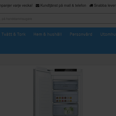
panjer varje vecka!
Kundtjänst på mail & telefon
Snabba levera
Tvätt & Tork
Hem & hushåll
Personvård
Utomhu