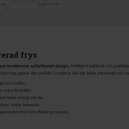
erad frys
som kombinerar sofistikerad design,
intelligent kylteknik och praktis
erstyrning passar den perfekt i moderna kök där både prestanda och es
 fel inträffat.
 extra flexibilitet.
arar både energi och tid.
stora, frysta livsmedel.
emperaturkontroll och effektiv prestanda.