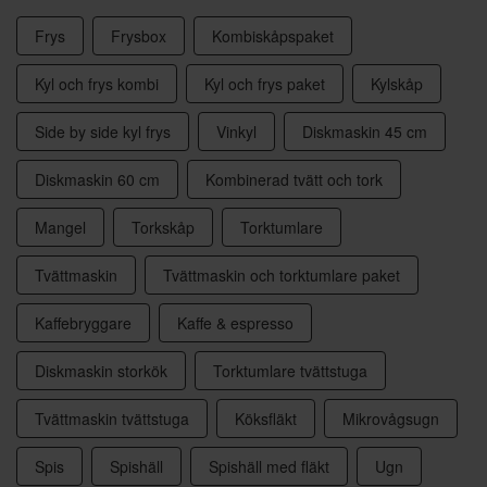
Frys
Frysbox
Kombiskåpspaket
Kyl och frys kombi
Kyl och frys paket
Kylskåp
Side by side kyl frys
Vinkyl
Diskmaskin 45 cm
Diskmaskin 60 cm
Kombinerad tvätt och tork
Mangel
Torkskåp
Torktumlare
Tvättmaskin
Tvättmaskin och torktumlare paket
Kaffebryggare
Kaffe & espresso
Diskmaskin storkök
Torktumlare tvättstuga
Tvättmaskin tvättstuga
Köksfläkt
Mikrovågsugn
Spis
Spishäll
Spishäll med fläkt
Ugn