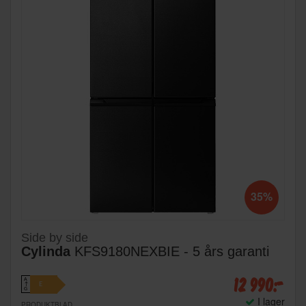
35%
Side by side
Cylinda
KFS9180NEXBIE - 5 års garanti
12 990:-
A
E
↑
G
I lager
PRODUKTBLAD