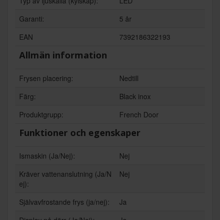
Typ av ljuskälla (kylskåp):
LED
Garanti:
5 år
EAN
7392186322193
Allmän information
Frysen placering:
Nedtill
Färg:
Black inox
Produktgrupp:
French Door
Funktioner och egenskaper
Ismaskin (Ja/Nej):
Nej
Kräver vattenanslutning (Ja/N
Nej
ej):
Självavfrostande frys (ja/nej):
Ja
Display på dörr (Ja/Nej):
Ja