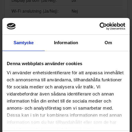
Wi-Fi anslutning (Ja/Nej):
Nej
Teknisk data
Infrysningskapacitet (kg/24h):
8.7
Samtycke
Information
Om
Lagringskapacitet vid ströma
10.8
vbrott (h):
Netto kapacitet frys (l):
100
Denna webbplats använder cookies
Vi använder enhetsidentifierare för att anpassa innehållet
Årlig energiförbrukning (kWh/
305
år):
och annonserna till användarna, tillhandahålla funktioner
för sociala medier och analysera vår trafik. Vi
Ljudnivå (dBA):
39 decibel A (svagt prass
vidarebefordrar även sådana identifierare och annan
el från löv är ca 35 dB A)
information från din enhet till de sociala medier och
Kapacitet kyl (l):
322
annons- och analysföretag som vi samarbetar med.
Dessa kan i sin tur kombinera informationen med annan
Kapacitet frys (l):
166
information som du har tillhandahållit eller som de har
Energimärkning
samlat in när du har använt deras tjänster.