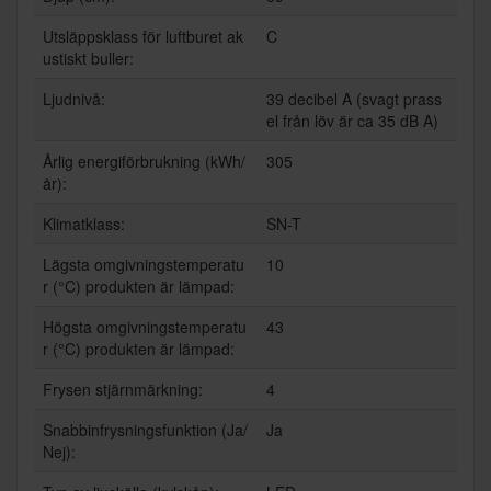
Utsläppsklass för luftburet ak
C
ustiskt buller:
Ljudnivå:
39 decibel A (svagt prass
el från löv är ca 35 dB A)
Årlig energiförbrukning (kWh/
305
år):
Klimatklass:
SN-T
Lägsta omgivningstemperatu
10
r (°C) produkten är lämpad:
Högsta omgivningstemperatu
43
r (°C) produkten är lämpad:
Frysen stjärnmärkning:
4
Snabbinfrysningsfunktion (Ja/
Ja
Nej):