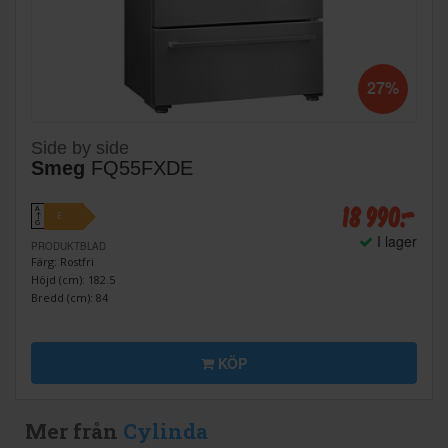
27%
Side by side
Smeg
FQ55FXDE
18 990:-
A
E
↑
G
I lager
PRODUKTBLAD
Färg: Rostfri
Höjd (cm): 182.5
Bredd (cm): 84
KÖP
Mer från
Cylinda