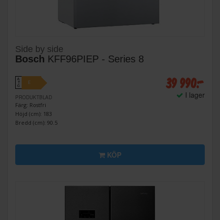
Side by side
Bosch
KFF96PIEP - Series 8
39 990:-
A
E
↑
G
I lager
PRODUKTBLAD
Färg: Rostfri
Höjd (cm): 183
Bredd (cm): 90.5
KÖP