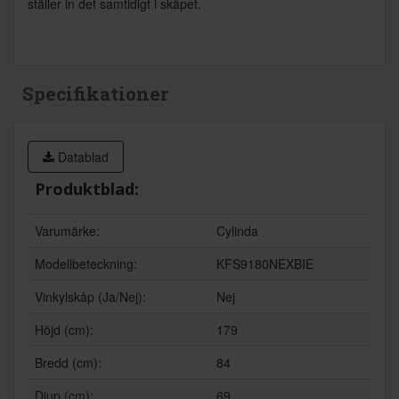
ställer in det samtidigt i skåpet.
Specifikationer
Datablad
Produktblad:
Varumärke:
Cylinda
Modellbeteckning:
KFS9180NEXBIE
Vinkylskåp (Ja/Nej):
Nej
Höjd (cm):
179
Bredd (cm):
84
Djup (cm):
69