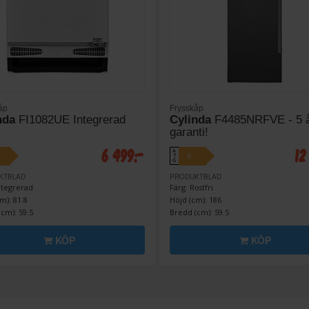
åp
Frysskåp
nda
FI1082UE Integrerad
Cylinda
F4485NRFVE - 5 
garanti!
6 499:-
12
A
E
↑
G
KTBLAD
PRODUKTBLAD
ntegrerad
Färg: Rostfri
m): 81.8
Höjd (cm): 186
cm): 59.5
Bredd (cm): 59.5
KÖP
KÖP