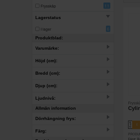
11
Frysskåp
Lagerstatus
6
I lager
Produktblad:
Varumärke:
11
Cylinda
Höjd (cm):
–
Bredd (cm):
–
Djup (cm):
–
Ljudnivå:
Fryssk
Cyli
Allmän information
–
Dörrhängning frys:
0
38
39
40
41
42
43
44
A
E
↑
G
4
Höger
Färg:
PRODU
Färg: R