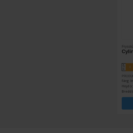
Fryssk
Cyli
A
E
↑
G
PRODU
Färg: I
Höjd (c
Bredd (