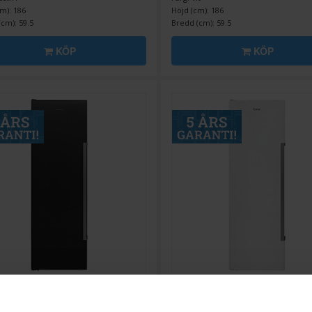
m): 186
Höjd (cm): 186
cm): 59.5
Bredd (cm): 59.5
KÖP
KÖP
åp
Frysskåp
nda
F4485NBIVE - 5 års
Cylinda
F4485NVE - 5 års