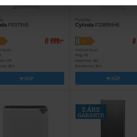
åp
Frysskåp
nda
F6375VE
Cylinda
F2385NHE
11 999:-
8
A
E
↑
G
KTBLAD
PRODUKTBLAD
t
Färg: Vit
m): 173
Höjd (cm): 186
cm): 59.5
Bredd (cm): 59.5
KÖP
KÖP