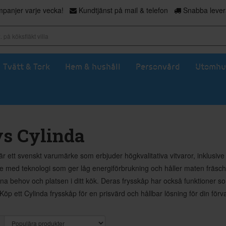
panjer varje vecka!
Kundtjänst på mail & telefon
Snabba levera
Tvätt & Tork
Hem & hushåll
Personvård
Utomhu
ys Cylinda
är ett svenskt varumärke som erbjuder högkvalitativa vitvaror, inklusi
e med teknologi som ger låg energiförbrukning och håller maten fräsch län
na behov och platsen i ditt kök. Deras frysskåp har också funktioner som
 Köp ett Cylinda frysskåp för en prisvärd och hållbar lösning för din förv