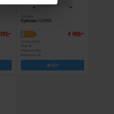
Frysskåp
Cylinda
F1085E
 995:-
4 490:-
A
E
↑
G
PRODUKTBLAD
Färg: Vit
Höjd (cm): 83.8
Bredd (cm): 54
KÖP