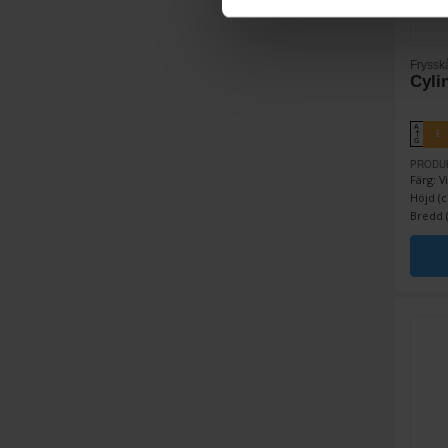
Fryssk
Cyli
A
E
↑
G
PRODU
Färg: Vi
Höjd (c
Bredd (