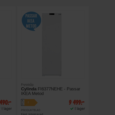
Frysskåp
Cylinda
FI6377NEHE - Passar
IKEA Metod
 490:-
9 499:-
A
E
↑
G
I lager
I lager
PRODUKTBLAD
Färg: Integrerad