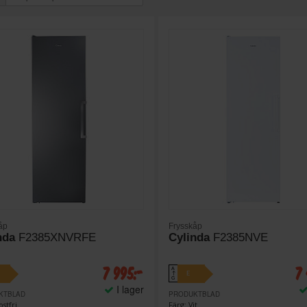
åp
Frysskåp
nda
F2385XNVRFE
Cylinda
F2385NVE
7 995:-
7
A
E
↑
G
I lager
KTBLAD
PRODUKTBLAD
ostfri
Färg: Vit