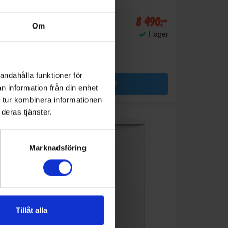
 495:-
8 490:-
A
E
↑
Om
G
I lager
I lager
PRODUKTBLAD
Färg: Vit
Höjd (cm): 155
Bredd (cm): 59.5
andahålla funktioner för
KÖP
n information från din enhet
 tur kombinera informationen
deras tjänster.
Marknadsföring
Tillåt alla