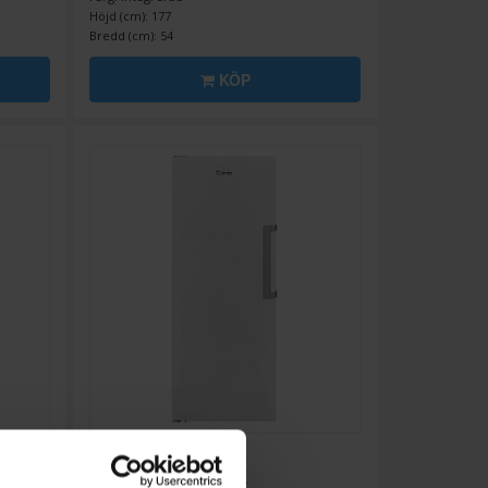
Höjd (cm): 177
Bredd (cm): 54
KÖP
Frysskåp
Cylinda
F2255NVE