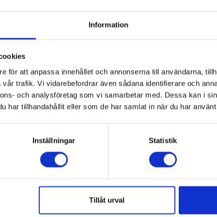
ti!
garanti!
13 499:-
10
A
E
↑
Information
G
I lager
KTBLAD
PRODUKTBLAD
lack inox
Färg: Vit
m): 186
Höjd (cm): 186
cookies
cm): 59.5
Bredd (cm): 59.5
e för att anpassa innehållet och annonserna till användarna, tillh
KÖP
KÖP
vår trafik. Vi vidarebefordrar även sådana identifierare och anna
nnons- och analysföretag som vi samarbetar med. Dessa kan i sin
har tillhandahållit eller som de har samlat in när du har använt 
Inställningar
Statistik
Tillåt urval