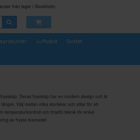
nser från lager i Stockholm
sprodukter
Luftvård
Outlet
ve frysskåp. Deras frysskåp har en modern design och är
gre. Välj mellan olika storlekar och stilar för att
 temperaturkontroll och frostfri teknik för enkel
aring av frysta livsmedel.