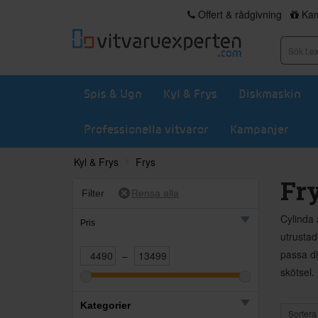
Offert & rådgivning
Kam
Spis & Ugn
Kyl & Frys
Diskmaskin
Professionella vitvaror
Kampanjer
Kyl & Frys
Frys
Fr
Filter
Cylinda 
Pris
utrustad
passa di
–
skötsel.
Kategorier
Sortera