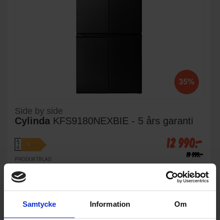
35%
Side by side
Cylinda
KFS9180NEXBIE - 5 års garanti
12 990:-
A
E
↑
G
19 999:-
PRODUKTBLAD
I lager
Färg: Black inox
Höjd (cm): 179
Bredd (cm): 84
KÖP
Samtycke
Information
Om