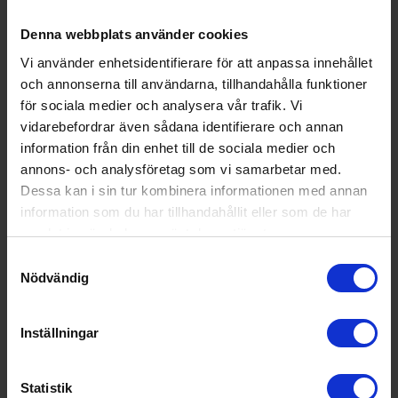
Denna webbplats använder cookies
Vi använder enhetsidentifierare för att anpassa innehållet
och annonserna till användarna, tillhandahålla funktioner
för sociala medier och analysera vår trafik. Vi
vidarebefordrar även sådana identifierare och annan
information från din enhet till de sociala medier och
annons- och analysföretag som vi samarbetar med.
Dessa kan i sin tur kombinera informationen med annan
information som du har tillhandahållit eller som de har
samlat in när du har använt deras tjänster.
19%
Samtyckesval
Nödvändig
Side by side kyl frys
Cylinda
KFS6180NEBIE
Inställningar
15 990:-
A
E
↑
G
Statistik
19 695:-