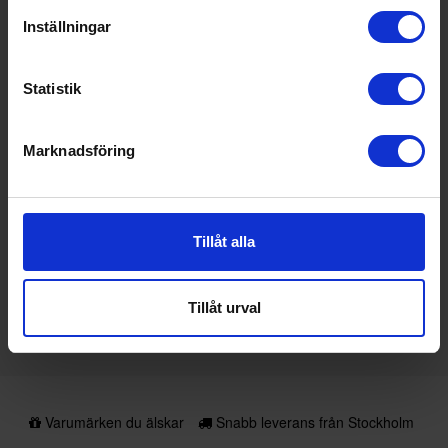
Inställningar
9%
Statistik
Induktionsspis
Siemens
HL9S5E040U
Marknadsföring
9 990:-
A
10 990:-
PRODUKTBLAD
Färg: Svart
Bredd (cm): 60
Tillåt alla
Spänning (V): 230
KÖP
Tillåt urval
Varumärken du älskar
Snabb leverans från Stockholm