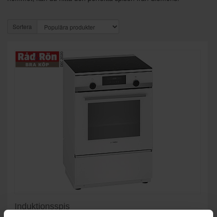
Sortera
Induktionsspis
Siemens
HL9S5E020U