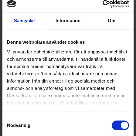
10 990:-
A
Samtycke
Information
Om
PRODUKTBLAD
Färg: Vit
Bredd (cm): 60
Spänning (V): 230
Denna webbplats använder cookies
KÖP
Vi använder enhetsidentifierare för att anpassa innehållet
och annonserna till användarna, tillhandahålla funktioner
för sociala medier och analysera vår trafik. Vi
vidarebefordrar även sådana identifierare och annan
information från din enhet till de sociala medier och
annons- och analysföretag som vi samarbetar med.
Dessa kan i sin tur kombinera informationen med annan
information som du har tillhandahållit eller som de har
samlat in när du har använt deras tjänster.
Samtyckesval
Nödvändig