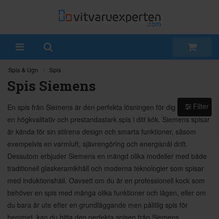
Spis & Ugn
Spis
Spis Siemens
Filter
En spis från Siemens är den perfekta lösningen för dig som vill ha
en högkvalitativ och prestandastark spis i ditt kök. Siemens spisar
är kända för sin stilrena design och smarta funktioner, såsom
exempelvis en varmluft, sjävrengöring och energisnål drift.
Dessutom erbjuder Siemens en mängd olika modeller med både
traditionell glaskeramikhäll och moderna teknologier som spisar
med induktionshäll. Oavsett om du är en professionell kock som
behöver en spis med många olika funktioner och lägen, eller om
du bara är ute efter en grundläggande men pålitlig spis för
hemmet, kan du hitta den perfekta spisen från Siemens.