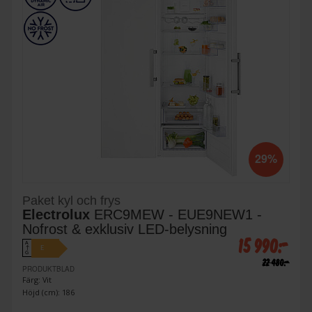
29%
Paket kyl och frys
Electrolux
ERC9MEW - EUE9NEW1 -
Nofrost & exklusiv LED-belysning
15 990:-
A
E
↑
G
22 480:-
PRODUKTBLAD
Färg: Vit
Höjd (cm): 186