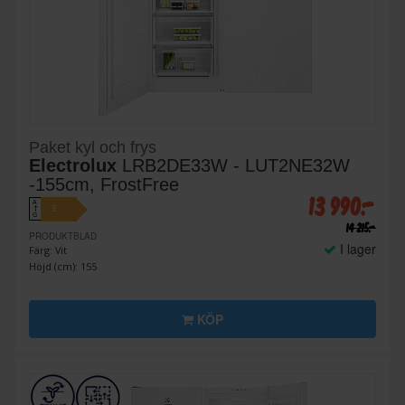
Paket kyl och frys
Electrolux
LRB2DE33W - LUT2NE32W
-155cm, FrostFree
13 990:-
A
E
↑
G
14 215:-
PRODUKTBLAD
I lager
Färg: Vit
Höjd (cm): 155
KÖP