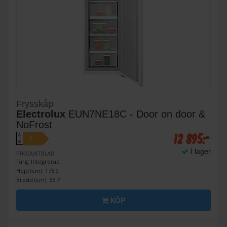
Frysskåp
Electrolux
EUN7NE18C - Door on door &
NoFrost
12 895:-
A
E
↑
G
I lager
PRODUKTBLAD
Färg: Integrerad
Höjd (cm): 176.9
Bredd (cm): 55.7
KÖP