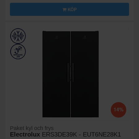
KÖP
14%
Paket kyl och frys
Electrolux
ERS3DE39K - EUT6NE28K1