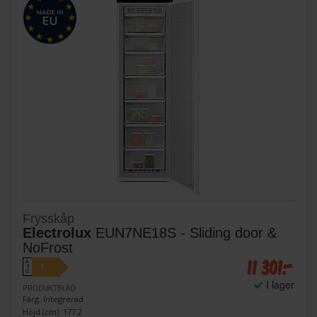
Frysskåp
Electrolux
EUN7NE18S - Sliding door &
NoFrost
11 301:-
A
E
↑
G
I lager
PRODUKTBLAD
Färg: Integrerad
Höjd (cm): 177.2