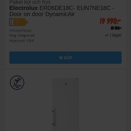
Paket kyl och frys
Electrolux
ERD6DE18C- EUN7NE18C -
Door on door DynamicAir
19 990:-
A
E
↑
G
22 582:-
PRODUKTBLAD
I lager
Färg: Integrerad
Höjd (cm): 176.9
KÖP