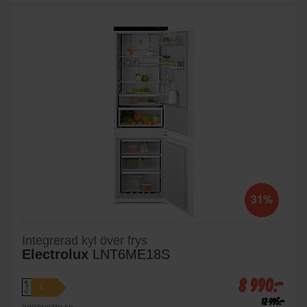
31%
Integrerad kyl över frys
Electrolux
LNT6ME18S
8 990:-
A
E
↑
G
12 995:-