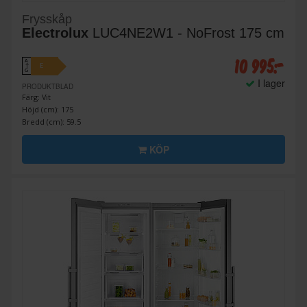
Frysskåp
Electrolux
LUC4NE2W1 - NoFrost 175 cm
10 995:-
A
E
↑
G
I lager
PRODUKTBLAD
Färg: Vit
Höjd (cm): 175
Bredd (cm): 59.5
KÖP