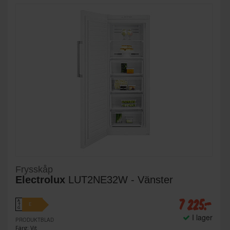
Frysskåp
Electrolux
LUT2NE32W - Vänster
7 225:-
A
E
↑
G
I lager
PRODUKTBLAD
Färg: Vit