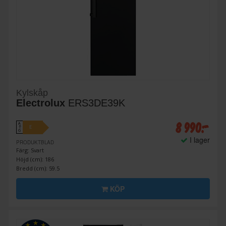
Kylskåp
Electrolux
ERS3DE39K
8 990:-
A
E
↑
G
I lager
PRODUKTBLAD
Färg: Svart
Höjd (cm): 186
Bredd (cm): 59.5
KÖP