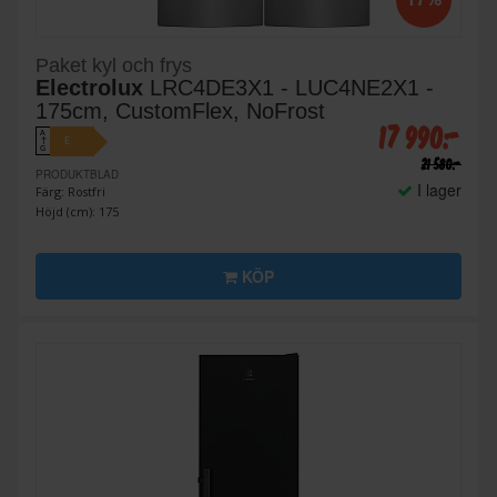
Paket kyl och frys
Electrolux
LRC4DE3X1 - LUC4NE2X1 -
175cm, CustomFlex, NoFrost
17 990:-
A
E
↑
G
21 580:-
PRODUKTBLAD
I lager
Färg: Rostfri
Höjd (cm): 175
KÖP