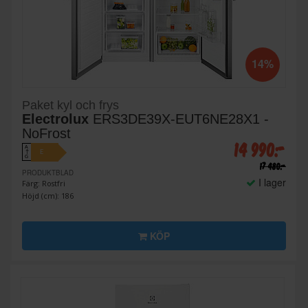
14%
Paket kyl och frys
Electrolux
ERS3DE39X-EUT6NE28X1 -
NoFrost
14 990:-
A
E
↑
G
17 480:-
PRODUKTBLAD
I lager
Färg: Rostfri
Höjd (cm): 186
KÖP