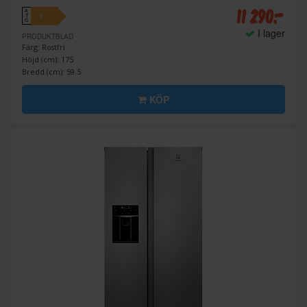
11 290:-
A
E
↑
G
I lager
PRODUKTBLAD
Färg: Rostfri
Höjd (cm): 175
Bredd (cm): 59.5
KÖP