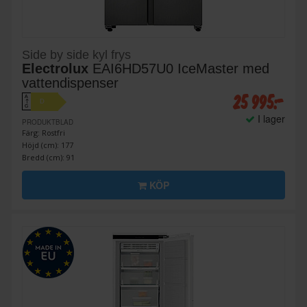
Side by side kyl frys
Electrolux
EAI6HD57U0 IceMaster med
vattendispenser
25 995:-
A
D
↑
G
I lager
PRODUKTBLAD
Färg: Rostfri
Höjd (cm): 177
Bredd (cm): 91
KÖP