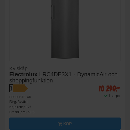
Kylskåp
Electrolux
LRC4DE3X1 - DynamicAir och
shoppingfunktion
10 290:-
A
E
↑
G
I lager
PRODUKTBLAD
Färg: Rostfri
Höjd (cm): 175
Bredd (cm): 59.5
KÖP