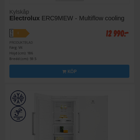
Kylskåp
Electrolux
ERC9MEW - Multiflow cooling
12 990:-
A
E
↑
G
PRODUKTBLAD
Färg: Vit
Höjd (cm): 186
Bredd (cm): 59.5
KÖP