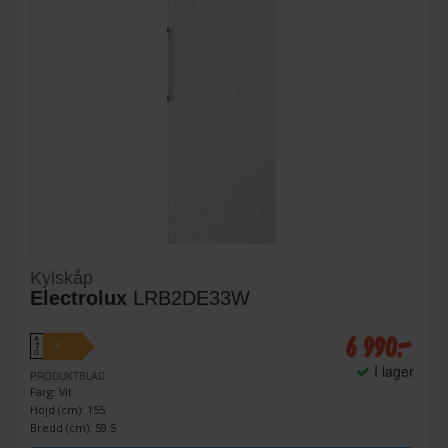
Kylskåp
Electrolux
LRB2DE33W
6 990:-
A
E
↑
G
I lager
PRODUKTBLAD
Färg: Vit
Höjd (cm): 155
Bredd (cm): 59.5