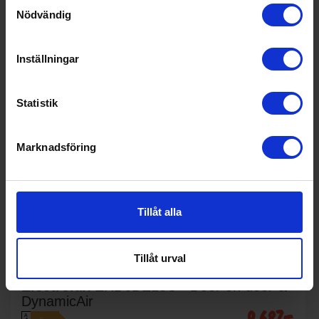
Samtyckesval
Nödvändig
Inställningar
Statistik
Marknadsföring
Tillåt alla
12%
Tillåt urval
Kylskåp
Electrolux
ERD6DE18C - Door on door &
DynamicAir
9 687:-
A