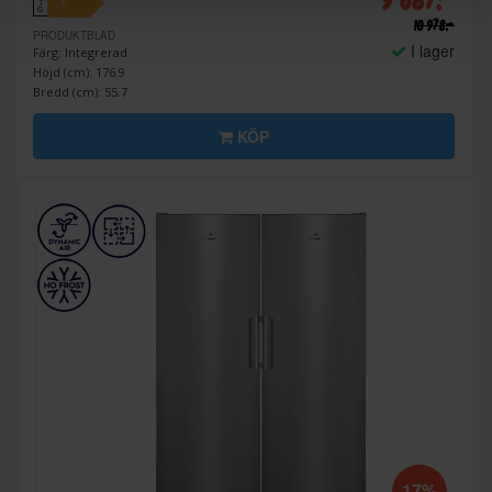
E
↑
G
10 978:-
PRODUKTBLAD
I lager
Färg: Integrerad
Höjd (cm): 176.9
Bredd (cm): 55.7
KÖP
17%