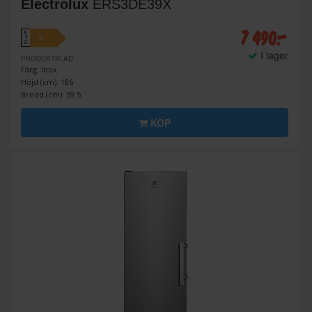
Electrolux
ERS3DE39X
7 490:-
A
E
↑
G
I lager
PRODUKTBLAD
Färg: Inox
Höjd (cm): 186
Bredd (cm): 59.5
KÖP