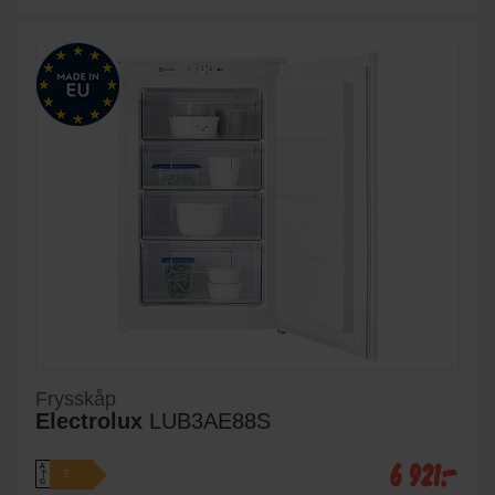
Frysskåp
Electrolux
LUB3AE88S
6 921:-
A
E
↑
G