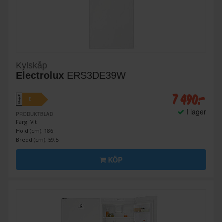
Kylskåp
Electrolux
ERS3DE39W
7 490:-
A
E
↑
G
I lager
PRODUKTBLAD
Färg: Vit
Höjd (cm): 186
Bredd (cm): 59.5
KÖP