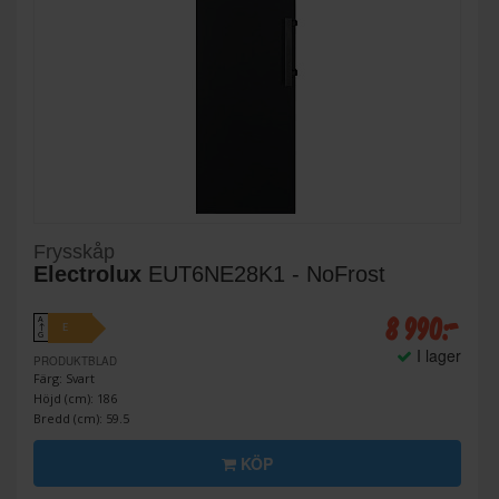
Frysskåp
Electrolux
EUT6NE28K1 - NoFrost
8 990:-
A
E
↑
G
I lager
PRODUKTBLAD
Färg: Svart
Höjd (cm): 186
Bredd (cm): 59.5
KÖP