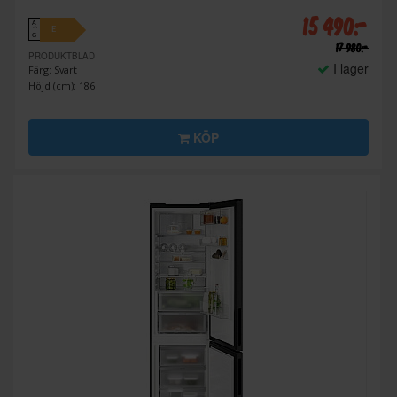
15 490:-
A
E
↑
G
17 980:-
PRODUKTBLAD
I lager
Färg: Svart
Höjd (cm): 186
KÖP