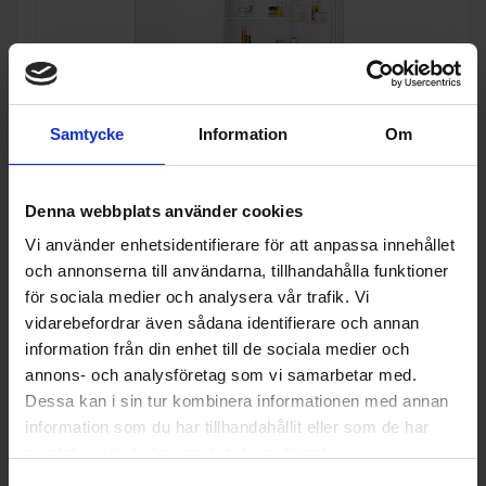
Samtycke
Information
Om
14%
Denna webbplats använder cookies
Vi använder enhetsidentifierare för att anpassa innehållet
och annonserna till användarna, tillhandahålla funktioner
Paket kyl och frys
för sociala medier och analysera vår trafik. Vi
Electrolux
ERS3DE39W-EUT6NE28W1 -
NoFrost
vidarebefordrar även sådana identifierare och annan
14 990:-
information från din enhet till de sociala medier och
A
E
↑
G
17 480:-
annons- och analysföretag som vi samarbetar med.
PRODUKTBLAD
I lager
Dessa kan i sin tur kombinera informationen med annan
Färg: Vit
Höjd (cm): 186
information som du har tillhandahållit eller som de har
samlat in när du har använt deras tjänster.
KÖP