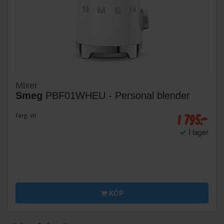
Mixer
Smeg
PBF01WHEU - Personal blender
1 795:-
Färg: Vit
I lager
KÖP