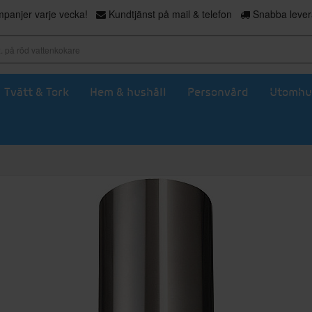
panjer varje vecka!
Kundtjänst på mail & telefon
Snabba levera
Tvätt & Tork
Hem & hushåll
Personvård
Utomhu