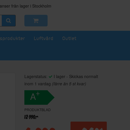
nser från lager i Stockholm
sprodukter
Luftvård
Outlet
Lagerstatus:
I lager - Skickas normalt
inom 1 vardag
(färre än 5 st kvar)
+
A
PRODUKTBLAD
12 990:-