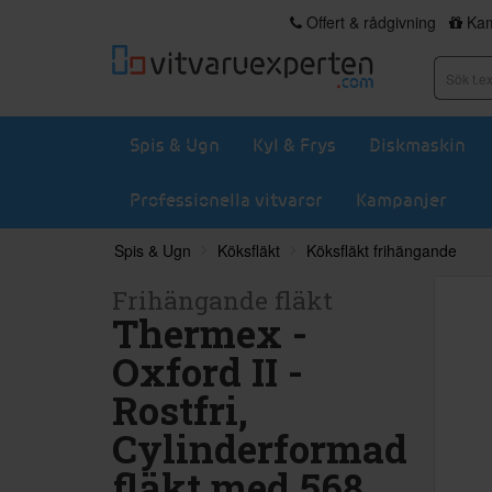
Offert & rådgivning
Kam
Spis & Ugn
Kyl & Frys
Diskmaskin
Professionella vitvaror
Kampanjer
Spis & Ugn
Köksfläkt
Köksfläkt frihängande
Frihängande fläkt
Thermex -
Oxford II -
Rostfri,
Cylinderformad
fläkt med 568