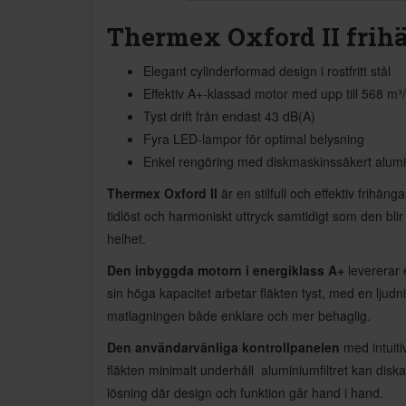
Thermex Oxford II frih
Elegant cylinderformad design i rostfritt stål
Effektiv A+-klassad motor med upp till 568 m³/
Tyst drift från endast 43 dB(A)
Fyra LED-lampor för optimal belysning
Enkel rengöring med diskmaskinssäkert alumin
Thermex Oxford II
är en stilfull och effektiv frihä
tidlöst och harmoniskt uttryck samtidigt som den blir
helhet.
Den inbyggda motorn i energiklass A+
levererar e
sin höga kapacitet arbetar fläkten tyst, med en ljud
matlagningen både enklare och mer behaglig.
Den användarvänliga kontrollpanelen
med intuiti
fläkten minimalt underhåll  aluminiumfiltret kan diska
lösning där design och funktion går hand i hand.