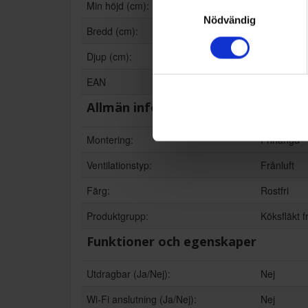
Samtyckesval
Min höjd (cm):
99.5
Nödvändig
Bredd (cm):
60
Djup (cm):
60
EAN
57033475
Allmän information
Montering:
Frihängd
Ventilationstyp:
Frånluft
Färg:
Rostfri
Produktgrupp:
Köksfläkt 
Funktioner och egenskaper
Utdragbar (Ja/Nej):
Nej
Wi-Fi anslutning (Ja/Nej):
Nej