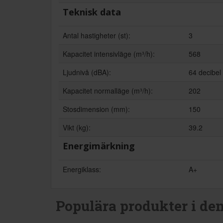
Teknisk data
Antal hastigheter (st):
3
Kapacitet intensivläge (m³/h):
568
Ljudnivå (dBA):
64 decibel
Kapacitet normalläge (m³/h):
202
Stosdimension (mm):
150
Vikt (kg):
39.2
Energimärkning
Energiklass:
A+
Populära produkter i de