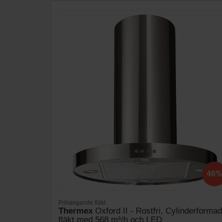
46
Frihängande fläkt
Thermex
Oxford II - Rostfri, Cylinderformad
fläkt med 568 m³/h och LED