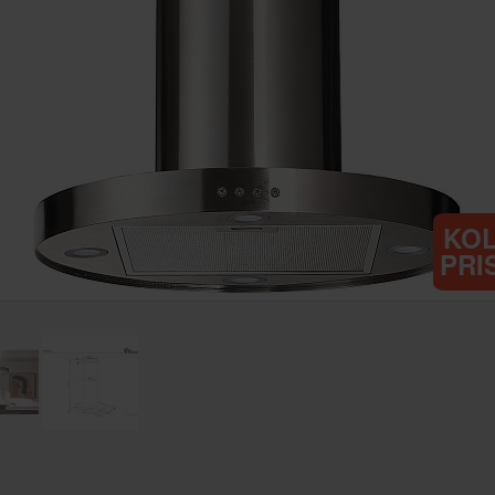
KO
PRI