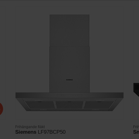
%
Frihängande fläkt
Fri
Siemens
LF97BCP50
S