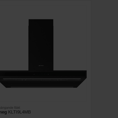
hängande fläkt
meg
KLTI9L4MB