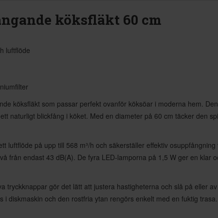
ängande köksfläkt 60 cm
h luftflöde
iumfilter
ngande köksfläkt som passar perfekt ovanför köksöar i moderna hem. Den c
 ett naturligt blickfång i köket. Med en diameter på 60 cm täcker den spis
tt luftflöde på upp till 568 m³/h och säkerställer effektiv osuppfångning
nivå från endast 43 dB(A). De fyra LED-lamporna på 1,5 W ger en klar o
va tryckknappar gör det lätt att justera hastigheterna och slå på eller 
s i diskmaskin och den rostfria ytan rengörs enkelt med en fuktig trasa. Ox