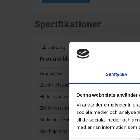
Specifikationer
Datablad
Produktblad:
Varumärke:
Thermex
Samtycke
Effektivitetsklass belysning:
A
Denna webbplats använder 
Flödesdynamisk klass:
A
Vi använder enhetsidentifierar
Effektivitetsklass fettfiltrering:
C
sociala medier och analysera 
Modellbeteckning:
Oxford II
till de sociala medier och a
med annan information som du 
Max höjd (cm):
99.5