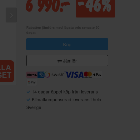
6 990:-
-46%
Rabatten jämförs med lägsta pris senaste 30
dagar.
Köp
Jämför
LLA
SET
14 dagar öppet köp från leverans
Klimatkompenserad leverans i hela
Sverige