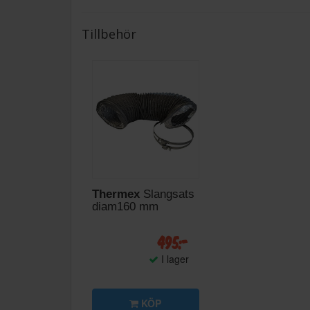
Tillbehör
Thermex
Slangsats
diam160 mm
495:-
I lager
KÖP