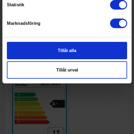
Statistik
Stosdimension (m
150
m):
Marknadsföring
Vikt (kg):
13.6
Energimärkning
Tillåt alla
Energiklass:
A+
Tillåt urval