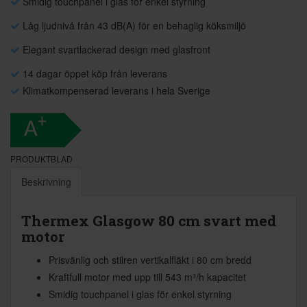
Smidig touchpanel i glas för enkel styrning
Låg ljudnivå från 43 dB(A) för en behaglig köksmiljö
Elegant svartlackerad design med glasfront
14 dagar öppet köp från leverans
Klimatkompenserad leverans i hela Sverige
+
A
PRODUKTBLAD
Beskrivning
Thermex Glasgow 80 cm svart med
motor
Prisvänlig och stilren vertikalfläkt i 80 cm bredd
Kraftfull motor med upp till 543 m³/h kapacitet
Smidig touchpanel i glas för enkel styrning