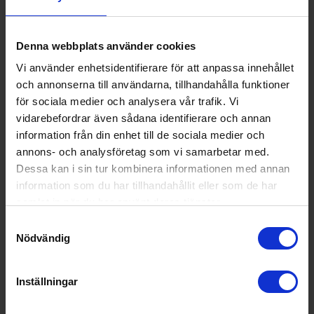
Produktgrupp:
Köksfläkt vägghängd
Funktioner och egenskaper
Denna webbplats använder cookies
Utdragbar (Ja/Ne
Nej
Vi använder enhetsidentifierare för att anpassa innehållet
j):
och annonserna till användarna, tillhandahålla funktioner
Wi-Fi anslutning (J
Nej
för sociala medier och analysera vår trafik. Vi
a/Nej):
vidarebefordrar även sådana identifierare och annan
information från din enhet till de sociala medier och
Teknisk data
annons- och analysföretag som vi samarbetar med.
Dessa kan i sin tur kombinera informationen med annan
Antal hastigheter
3
information som du har tillhandahållit eller som de har
(st):
samlat in när du har använt deras tjänster.
Kapacitet intensivl
543
Samtyckesval
äge (m³/h):
Nödvändig
Ljudnivå (dBA):
64 decibel A (ljudet av en dusch ligge
r på ca 60-70 dB A)
Inställningar
Kapacitet normallä
180
ge (m³/h):