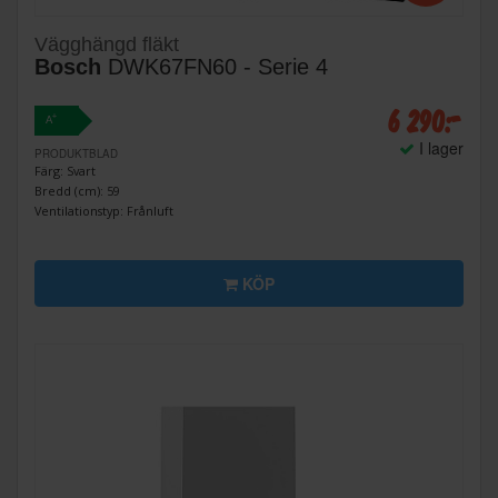
Vägghängd fläkt
Bosch
DWK67FN60 - Serie 4
6 290:-
+
A
I lager
PRODUKTBLAD
Färg: Svart
Bredd (cm): 59
Ventilationstyp: Frånluft
KÖP