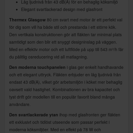
Låg ljudnivå från 43 dB(A) för en behaglig köksmiljö
Elegant svartlackerad design med glasfront
Thermex Glasgow
80 cm svart med motor är ett perfekt val
för dig som vill ha både stil och prestanda i ett större kök.
Den vertikala konstruktionen gör att fläkten tar minimal plats
samtidigt som den blir ett snyggt designinslag på väggen.
Med en effektiv motor och ett luftflöde på upp till 543 m³/h får
du pålitlig osreducering vid all matlagning.
Den moderna touchpanelen
i glas ger enkelt handhavande
och ett elegant uttryck. Fläkten erbjuder en låg ljudnivå från
endast 43 dB(A), vilket gör arbetsmiljön i köket mer behaglig
oavsett vald hastighet. Kombinationen av bra kapacitet och
tyst drift gör modellen till en populär favorit bland många
användare.
Den svartlackerade ytan
ihop med glasfronten ger fläkten
ett exklusivt och tidlöst utseende som passar perfekt i
moderna köksmiljöer. Med en effekt på 78 W och