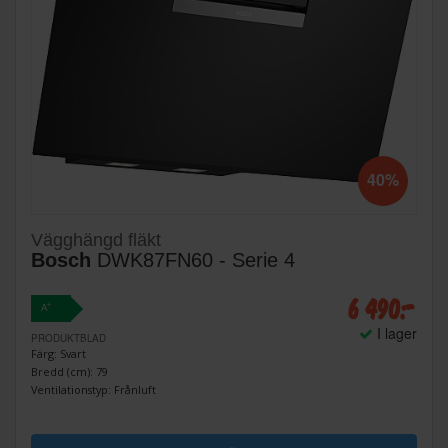
40%
Vägghängd fläkt
Bosch
DWK87FN60 - Serie 4
6 490:-
+
A
I lager
PRODUKTBLAD
Färg: Svart
Bredd (cm): 79
Ventilationstyp: Frånluft