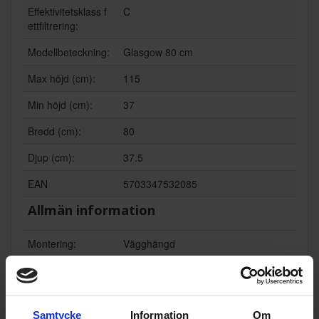
Effektivitetsklass f
C
ettfiltrering:
Modellbeteckning:
Glasgow 80 cm
Max höjd (cm):
115
Min höjd (cm):
37
Bredd (cm):
80
Djup (cm):
37.5
EAN
5703347532085
Allmän information
Montering:
Vägghängd
Ventilationstyp:
Frånluft
Färg:
Svart
Samtycke
Information
Om