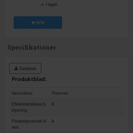
I lager
KÖP
Specifikationer
Datablad
Produktblad:
Varumärke:
Thermex
Effektivitetsklass b
A
elysning:
Flödesdynamisk kl
A
ass: