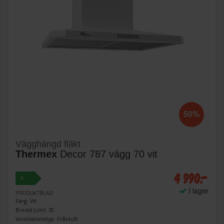
50%
Vägghängd fläkt
Thermex
Decor 787 vägg 70 vit
4 990:-
A
I lager
PRODUKTBLAD
Färg: Vit
Bredd (cm): 70
Ventilationstyp: Frånluft