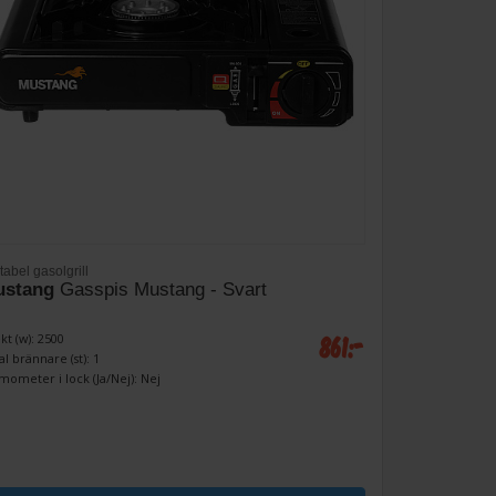
tabel gasolgrill
ustang
Gasspis Mustang - Svart
861:-
kt (w): 2500
al brännare (st): 1
mometer i lock (Ja/Nej): Nej