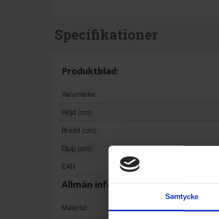
Specifikationer
Produktblad:
Varumärke:
Höjd (cm):
Bredd (cm):
Djup (cm):
EAN
Allmän information
Samtycke
Material: