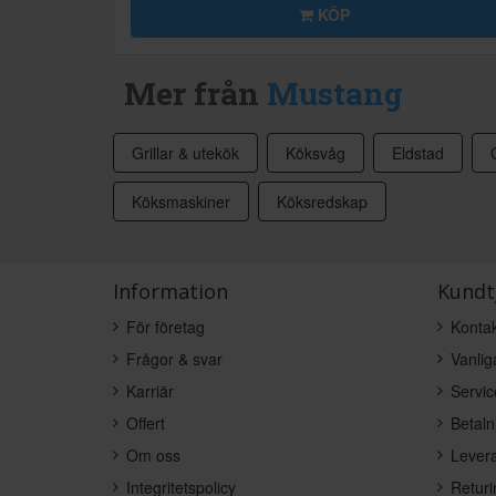
KÖP
Mer från
Mustang
Grillar & utekök
Köksvåg
Eldstad
Köksmaskiner
Köksredskap
Information
Kundt
För företag
Kontak
Frågor & svar
Vanlig
Karriär
Servic
Offert
Betaln
Om oss
Levera
Integritetspolicy
Returi