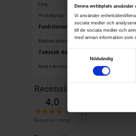
Färg:
Denna webbplats använder 
Produktgrupp:
Vi använder enhetsidentifierar
sociala medier och analysera 
Funktioner och egenskaper
till de sociala medier och a
med annan information som du 
Elektrisk tändning (Ja/Nej):
Teknisk data
Samtyckesval
Nödvändig
Antal brännare (st):
Recensioner
4.0
5
☆
4
☆
3
☆
2
☆
1
☆
Baserat på 1 betyg