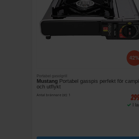
42
Portabel gasolgrill
Mustang
Portabel gasspis perfekt för camp
och utflykt
29
Antal brännare (st): 1
I l