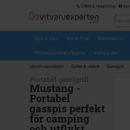
Offert & rådgivning
Kam
Spis & Ugn
Kyl & Frys
Diskmaskin
Professionella vitvaror
Kampanjer
Utomhusprodukter
Grillar & utekök
Gasolgrill
Portabel gasolgrill
Mustang -
Portabel
gasspis perfekt
för camping
och utflykt