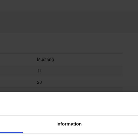
Mustang
11
28
34
6410416159676
Information
Rostfritt stål