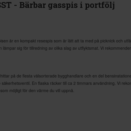
 - Bärbar gasspis i portfölj
sen är en kompakt resespis som är lätt att ta med på picknick och utf
n lämpar sig för tillredning av olika slag av utflyktsmat. Vi rekommen
ttar på de flesta välsorterade bygghandlare och en del bensinstatione
säkerhetsventil. En flaska räcker till ca 2 timmars användning. Vi r
 som möjligt för den värme du vill uppnå.