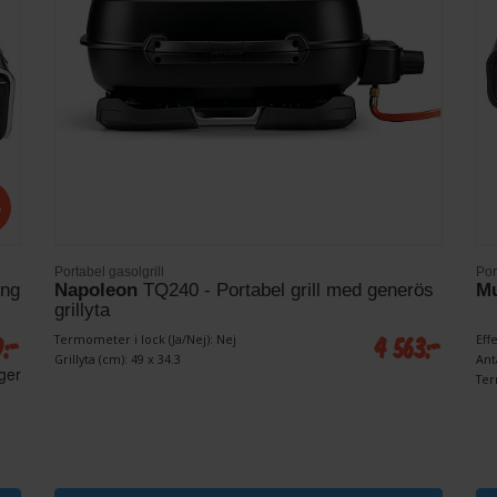
%
Portabel gasolgrill
Por
ing
Napoleon
TQ240 - Portabel grill med generös
M
grillyta
9:-
4 563:-
Termometer i lock (Ja/Nej): Nej
Effe
Grillyta (cm): 49 x 34.3
Ant
ager
Ter