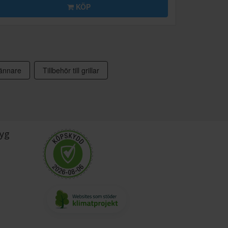
KÖP
rännare
Tillbehör till grillar
yg