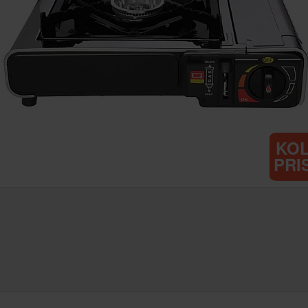
KO
PRI