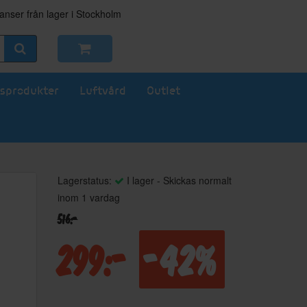
nser från lager i Stockholm
sprodukter
Luftvård
Outlet
Lagerstatus:
I lager - Skickas normalt
inom 1 vardag
516:-
299:-
-42%