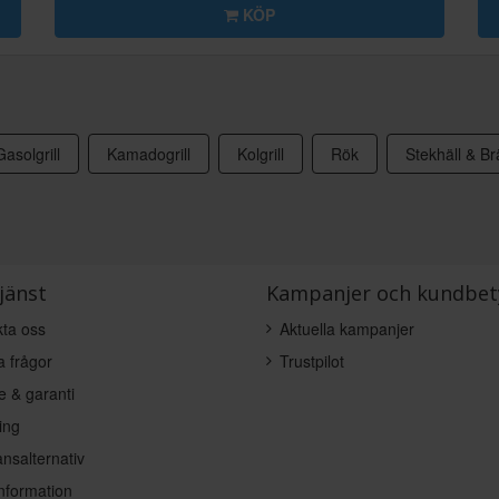
KÖP
Gasolgrill
Kamadogrill
Kolgrill
Rök
Stekhäll & B
jänst
Kampanjer och kundbet
ta oss
Aktuella kampanjer
a frågor
Trustpilot
e & garanti
ing
nsalternativ
nformation