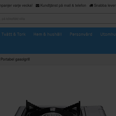
panjer varje vecka!
Kundtjänst på mail & telefon
Snabba levera
Tvätt & Tork
Hem & hushåll
Personvård
Utomhu
Portabel gasolgrill