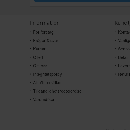
Information
Kundt
För företag
Kontak
Frågor & svar
Vanlig
Karriär
Servic
Offert
Betaln
Om oss
Levera
Integritetspolicy
Returi
Allmänna villkor
Tillgänglighetsredogörelse
Varumärken