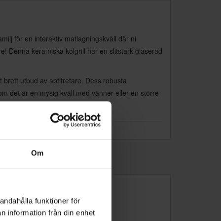
milj för en interaktiv matlagningskväll där ni
re! Denna keramiska kolgrill har en slitstark glaserad
tt brett utbud av aptitretare. Dess robusta
 om det är en mysig kväll med vänner eller en större
Om
andahålla funktioner för
n information från din enhet