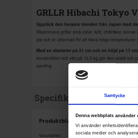
GRLLR Hibachi Tokyo V
Upptäck den hetaste trenden från Japan med den
tillsammans grillar små ostar, kött, chiliräkor, korv
yta och är utformad för att klara höga temperaturer 
Med en diameter på 31 cm och en höjd på 17 cm
konstruktion och vikt på 12,5 kg gör den stabil och 
samling.
Specifikationer
Samtycke
Denna webbplats använder 
Produktblad:
Vi använder enhetsidentifierar
sociala medier och analysera 
Varumärke: