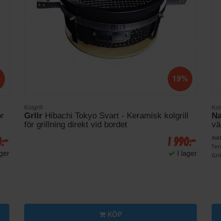
%
19%
Kolgrill
Kolg
ör
Grllr
Hibachi Tokyo Svart - Keramisk kolgrill
Na
för grillning direkt vid bordet
vä
0:-
1 990:-
Ask
Ter
ager
I lager
Gri
KÖP