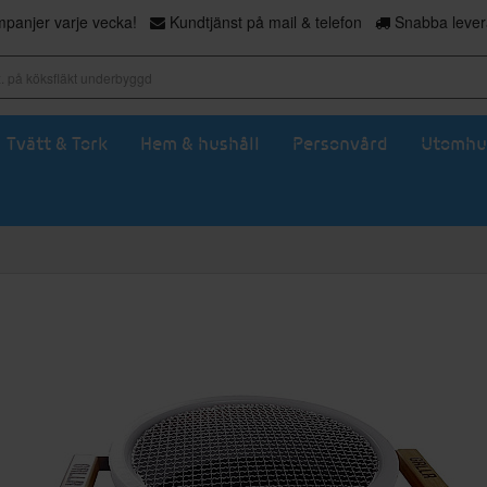
panjer varje vecka!
Kundtjänst på mail & telefon
Snabba levera
Tvätt & Tork
Hem & hushåll
Personvård
Utomhu