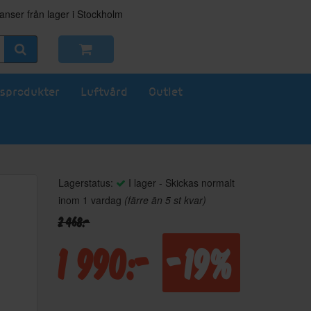
nser från lager i Stockholm
sprodukter
Luftvård
Outlet
Lagerstatus:
I lager - Skickas normalt
inom 1 vardag
(färre än 5 st kvar)
2 468:-
1 990:-
-19%