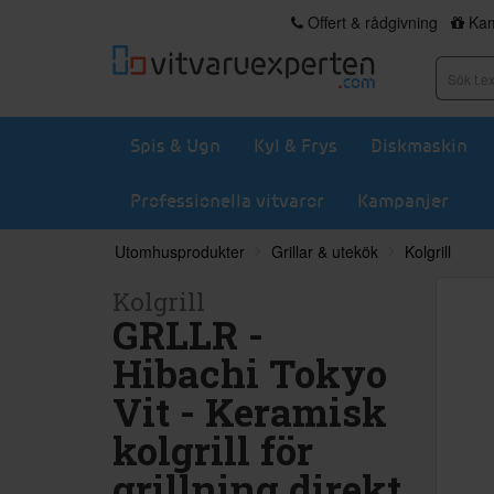
Offert & rådgivning
Kam
Spis & Ugn
Kyl & Frys
Diskmaskin
Professionella vitvaror
Kampanjer
Utomhusprodukter
Grillar & utekök
Kolgrill
Kolgrill
GRLLR -
Hibachi Tokyo
Vit - Keramisk
kolgrill för
grillning direkt