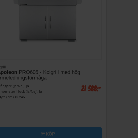
rill
poleon
PRO605 - Kolgrill med hög
rmeledningsförmåga
21 588:-
fångare (Ja/Nej): Ja
mometer i lock (Ja/Nej): Ja
llyta (cm): 86x46
KÖP