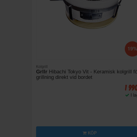
19
Kolgrill
Grllr
Hibachi Tokyo Vit - Keramisk kolgrill f
grillning direkt vid bordet
1 99
I l
KÖP