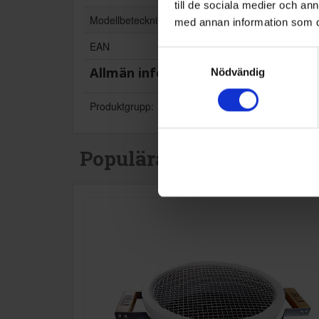
till de sociala medier och a
Modellbeteckning:
med annan information som du 
EAN
Samtyckesval
Allmän information
Nödvändig
Produktgrupp:
Populära produkter i de