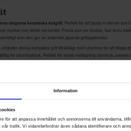
it
na eleganta keramiska kolgrill.
Perfekt för att bjuda in vänner och fa
ar och mycket mer direkt vid bordet. Precis som en fondue, fast ännu bätt
samtidigt som den ger en autentisk japansk grillupplevelse.
,
erbjuder denna kompakta grill tillräckligt med utrymme för att tillaga e
pålitlig för utomhusbruk. Perfekt för social matlagning utomhus, oavsett
Information
cookies
e för att anpassa innehållet och annonserna till användarna, tillh
vår trafik. Vi vidarebefordrar även sådana identifierare och anna
GRLLR