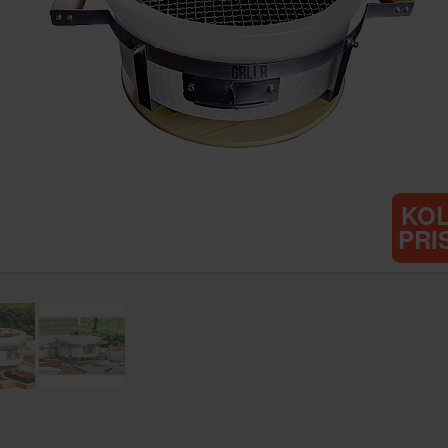
KO
PRI