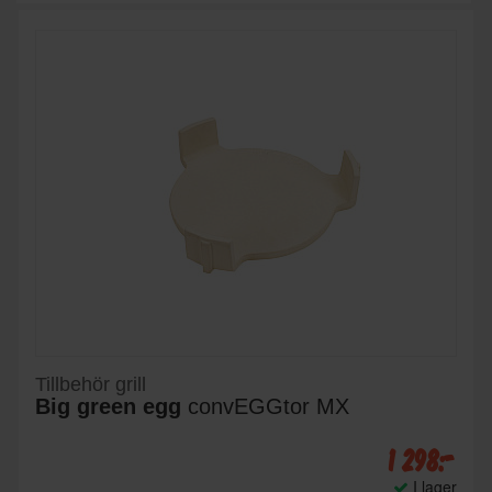
Tillbehör grill
Big green egg
convEGGtor MX
1 298:-
I lager