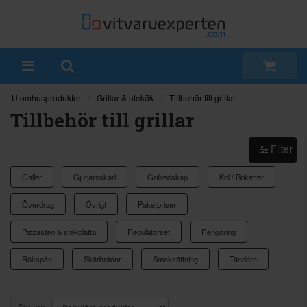
Utomhusprodukter
Grillar & utekök
Tillbehör till grillar
Tillbehör till grillar
Filter
Galler
Gjutjärnskärl
Grillredskap
Kol / Briketter
Överdrag
Övrigt
Paketpriser
Pizzasten & stekplatta
Regulatorset
Rengöring
Rökspån
Skärbrädor
Smaksättning
Tändare
Sortera