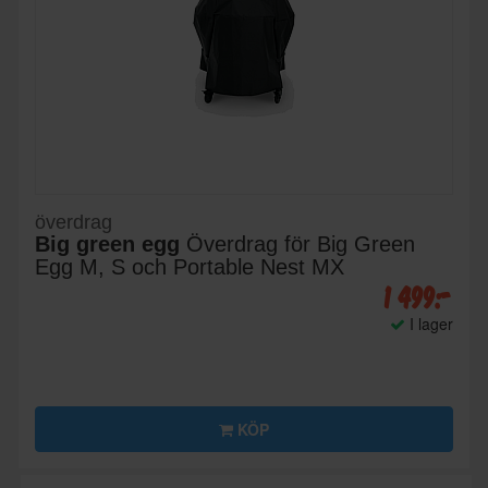
överdrag
Big green egg
Överdrag för Big Green
Egg M, S och Portable Nest MX
1 499:-
I lager
KÖP