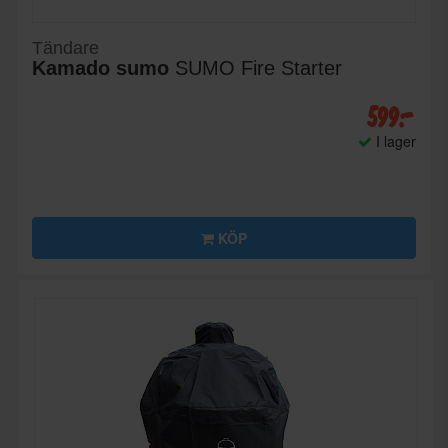
Tändare
Kamado sumo
SUMO Fire Starter
599:-
I lager
KÖP