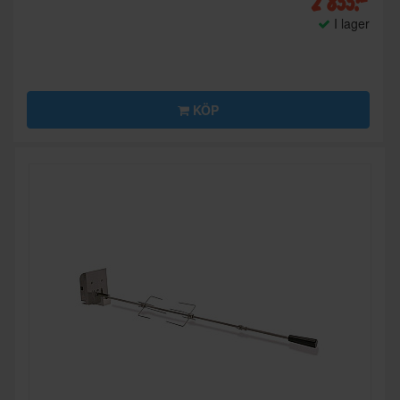
2 855:-
I lager
KÖP