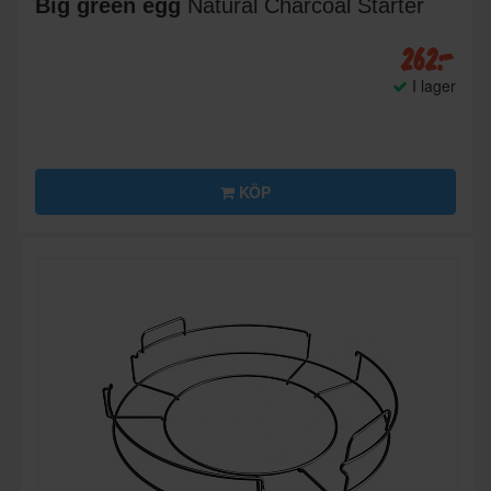
Big green egg
Natural Charcoal Starter
262:-
I lager
KÖP