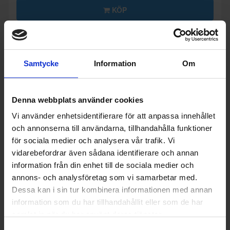
KÖP
Samtycke
Information
Om
Denna webbplats använder cookies
Vi använder enhetsidentifierare för att anpassa innehållet
och annonserna till användarna, tillhandahålla funktioner
för sociala medier och analysera vår trafik. Vi
vidarebefordrar även sådana identifierare och annan
information från din enhet till de sociala medier och
annons- och analysföretag som vi samarbetar med.
Dessa kan i sin tur kombinera informationen med annan
information som du har tillhandahållit eller som de har
Grillredskap
samlat in när du har använt deras tjänster.
Kamado sumo
Cast Iron Burger Press