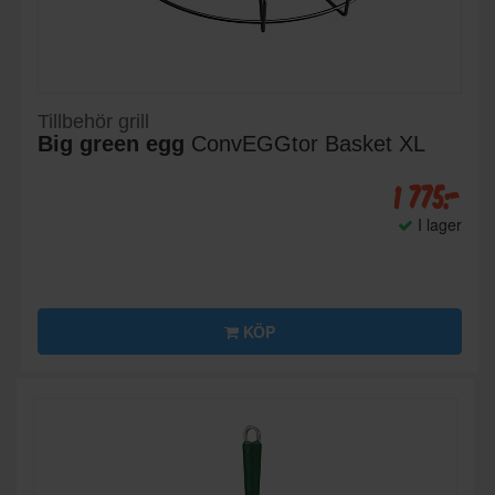
Tillbehör grill
Big green egg
ConvEGGtor Basket XL
1 775:-
I lager
KÖP