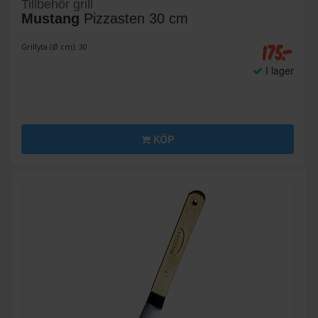
Tillbehör grill
Mustang
Pizzasten 30 cm
175:-
Grillyta (Ø cm): 30
I lager
KÖP