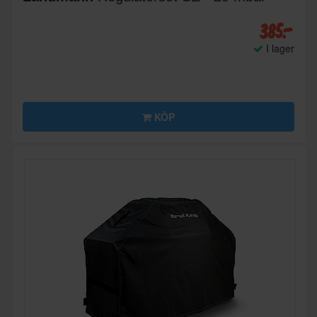
385:-
I lager
KÖP