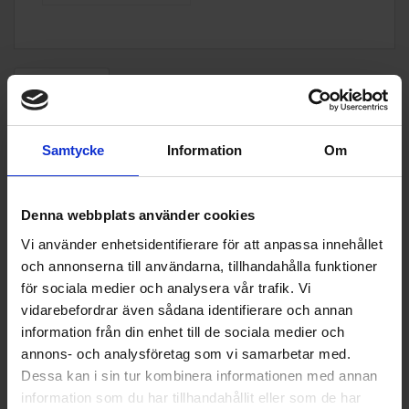
Beskrivning
Kamado SUMO tillbehörspaket
Samtycke
Information
Om
Figursytt överdrag med logga som skyddar grillen mot
väder och smuts året runt
Premium grillhandskar i läder för säker hantering vid
Denna webbplats använder cookies
höga temperaturer
Vi använder enhetsidentifierare för att anpassa innehållet
Borstfri grillborste med skrapa för effektiv och trygg
och annonserna till användarna, tillhandahålla funktioner
rengöring
för sociala medier och analysera vår trafik. Vi
Pizzasten för krispig pizza med äkta stenugnskänsla
vidarebefordrar även sådana identifierare och annan
Grillgallertång och askspade för smidig hantering och
information från din enhet till de sociala medier och
enkel rengöring
annons- och analysföretag som vi samarbetar med.
Dessa kan i sin tur kombinera informationen med annan
Komplett tillbehörspaket
som ger dig en smidig och
information som du har tillhandahållit eller som de har
komplett grillupplevelse från första användning. Oavsett om