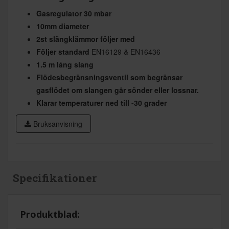
Gasregulator 30 mbar
10mm diameter
2st slängklämmor följer med
Följer standard
EN16129 & EN16436
1.5 m lång slang
Flödesbegränsningsventil som begränsar
gasflödet om slangen går sönder eller lossnar.
Klarar temperaturer ned till -30 grader
Bruksanvisning
Specifikationer
Produktblad: