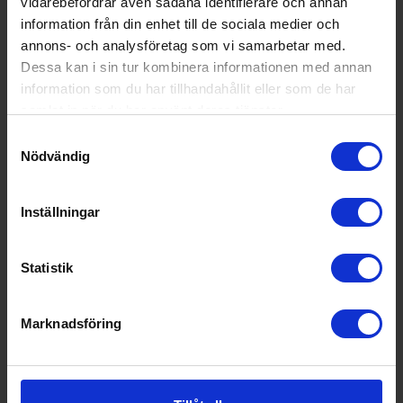
vidarebefordrar även sådana identifierare och annan
information från din enhet till de sociala medier och
annons- och analysföretag som vi samarbetar med.
Dessa kan i sin tur kombinera informationen med annan
information som du har tillhandahållit eller som de har
samlat in när du har använt deras tjänster.
Samtyckesval
Nödvändig
Regulatorset
Inställningar
Mustang
Regulatorset 10mm, 30 mbar
269:-
Statistik
I lager
Marknadsföring
KÖP