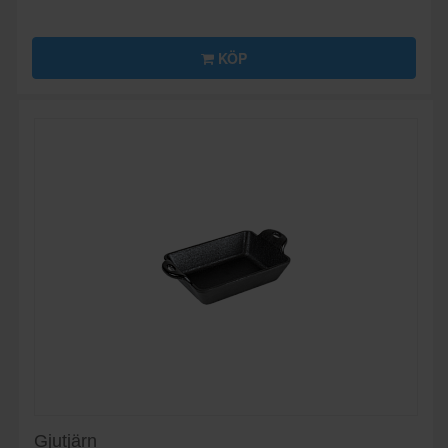
KÖP
Gjutjärn