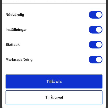
samlat in när du har använt deras tjänster.
Samtyckesval
Nödvändig
Inställningar
Statistik
Marknadsföring
Tillåt alla
Gjutjärn
Hot wok
Paellapanna 30 cm.
Tillåt urval
478:-