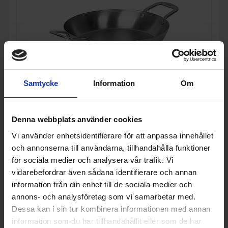
Samtycke
Information
Om
Denna webbplats använder cookies
Gjutjärn
Hot wok
Paellapanna 35 cm.
Vi använder enhetsidentifierare för att anpassa innehållet
och annonserna till användarna, tillhandahålla funktioner
593:-
för sociala medier och analysera vår trafik. Vi
vidarebefordrar även sådana identifierare och annan
information från din enhet till de sociala medier och
annons- och analysföretag som vi samarbetar med.
Dessa kan i sin tur kombinera informationen med annan
KÖP
information som du har tillhandahållit eller som de har