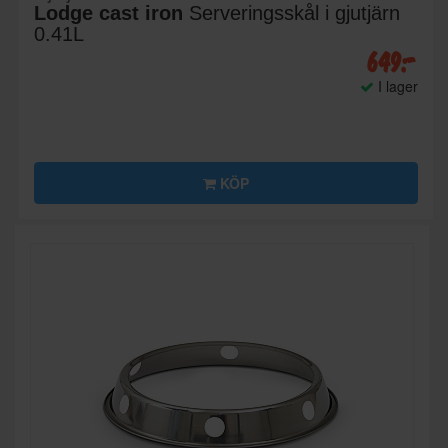
Lodge cast iron
Serveringsskål i gjutjärn
0.41L
649:-
I lager
KÖP