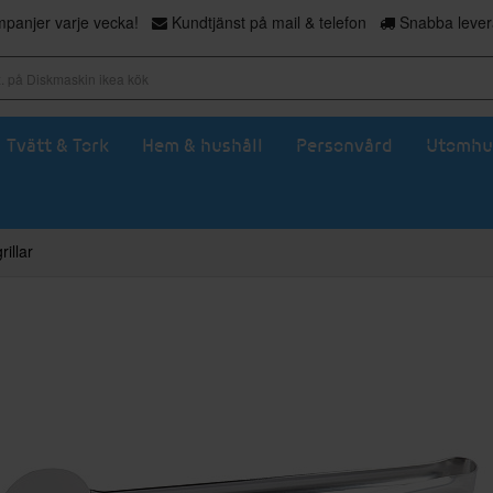
panjer varje vecka!
Kundtjänst på mail & telefon
Snabba levera
Tvätt & Tork
Hem & hushåll
Personvård
Utomhu
rillar