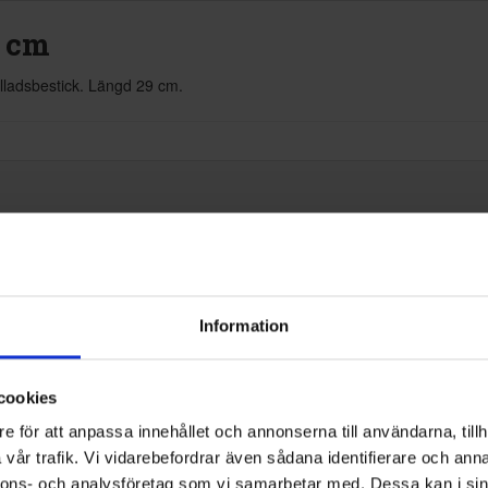
9 cm
alladsbestick. Längd 29 cm.
Information
Muurikka
Grilltång 29cm
cookies
6412450259008
e för att anpassa innehållet och annonserna till användarna, tillh
vår trafik. Vi vidarebefordrar även sådana identifierare och anna
nnons- och analysföretag som vi samarbetar med. Dessa kan i sin