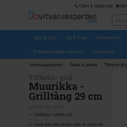
Offert & rådgivning
Kam
Spis & Ugn
Kyl & Frys
Diskmaskin
Professionella vitvaror
Kampanjer
Utomhusprodukter
Grillar & utekök
Tillbehör till g
Tillbehör grill
Muurikka -
Grilltång 29 cm
ART NR: BC-40375
Grilltång i rostfritt stål
Lång och platt design som är enkel att