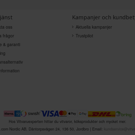
jänst
Kampanjer och kundbet
ta oss
Aktuella kampanjer
a frågor
Trustpilot
e & garanti
ing
nsalternativ
nformation
Hos Vitvaruexperten hittar du vitvaror, köksprodukter och mycket mer.
n.com Nordic AB
,
Dåntorpsvägen 24
,
136 50
,
Jordbro
| Email:
kundservice@vitv