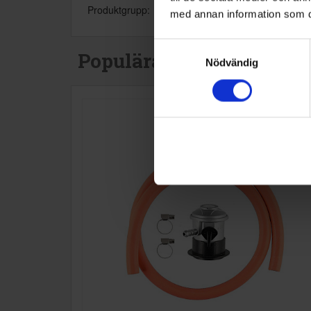
Produktgrupp:
med annan information som du 
Samtyckesval
Populära produkter i de
Nödvändig