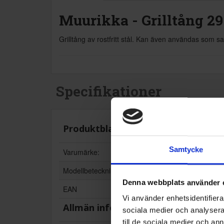
Muurikka - Grilltång 2
Grilltång av rostfritt stål. Kan även användas som s
Specifikationer
Produktblad:
Samtycke
Varumärke:
Modellbeteckning:
Denna webbplats använder 
EAN
Vi använder enhetsidentifierar
Allmän information
sociala medier och analysera 
till de sociala medier och a