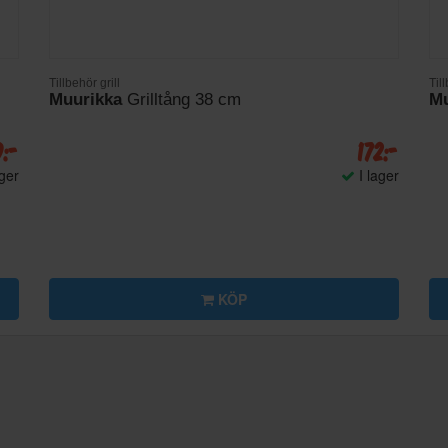
Tillbehör grill
Till
Muurikka
Grilltång 38 cm
Mu
9:-
172:-
ager
I lager
KÖP