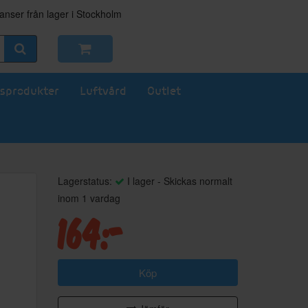
nser från lager i Stockholm
sprodukter
Luftvård
Outlet
Lagerstatus:
I lager - Skickas normalt
inom 1 vardag
164:-
Köp