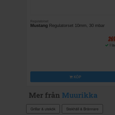
Regulatorset
Mustang
Regulatorset 10mm, 30 mbar
26
I l
KÖP
Mer från
Muurikka
Grillar & utekök
Stekhäll & Brännare