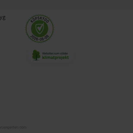
yg
aruexperten.com