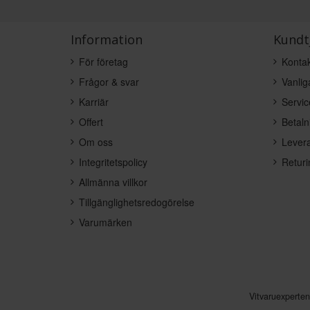
Information
Kundt
För företag
Kontak
Frågor & svar
Vanlig
Karriär
Servic
Offert
Betaln
Om oss
Levera
Integritetspolicy
Returi
Allmänna villkor
Tillgänglighetsredogörelse
Varumärken
Vitvaruexperte