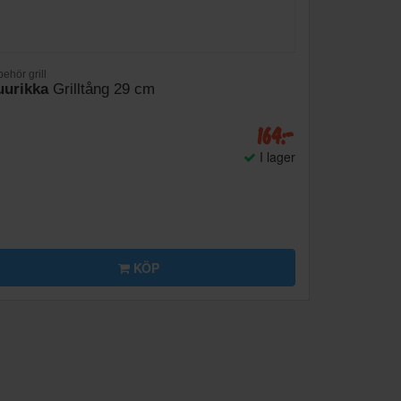
behör grill
urikka
Grilltång 29 cm
164:-
I lager
KÖP