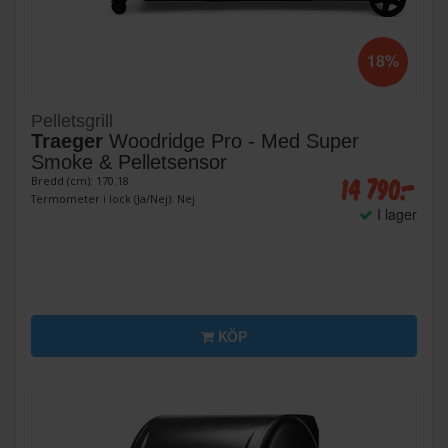
18%
Pelletsgrill
Traeger
Woodridge Pro - Med Super
Smoke & Pelletsensor
14 790:-
Bredd (cm): 170.18
Termometer i lock (Ja/Nej): Nej
I lager
KÖP