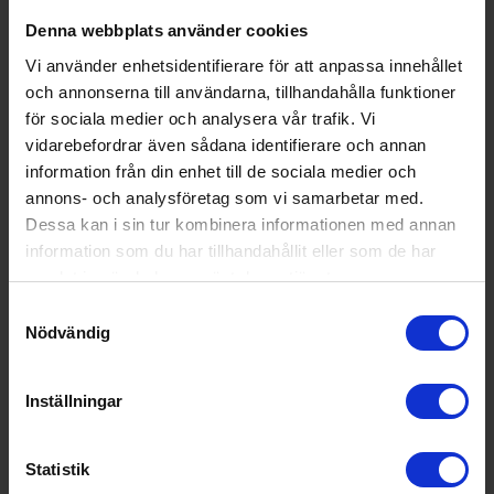
Denna webbplats använder cookies
KÖP
KÖP
Vi använder enhetsidentifierare för att anpassa innehållet
och annonserna till användarna, tillhandahålla funktioner
för sociala medier och analysera vår trafik. Vi
vidarebefordrar även sådana identifierare och annan
information från din enhet till de sociala medier och
annons- och analysföretag som vi samarbetar med.
Dessa kan i sin tur kombinera informationen med annan
information som du har tillhandahållit eller som de har
samlat in när du har använt deras tjänster.
Samtyckesval
Nödvändig
Traeger
Oak
Träpellets för
kraftig och
Inställningar
319:-
balanserad smak
I lager
Statistik