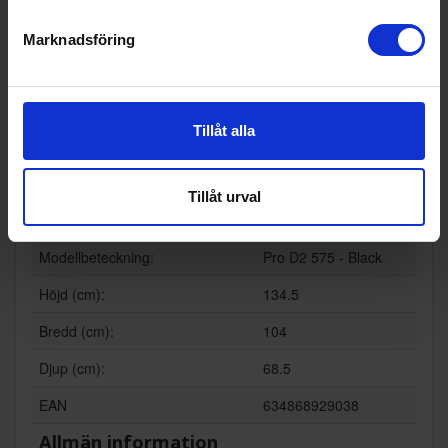
KÖP
Marknadsföring
Specifikationer
Tillåt alla
Produktblad:
Tillåt urval
Varumärke:
Traeger
Modellbeteckning:
Pro D2 575 - Black
Höjd (cm):
134.5
Bredd (cm):
104
Djup (cm):
68.5
EAN
634868929038
Allmän information