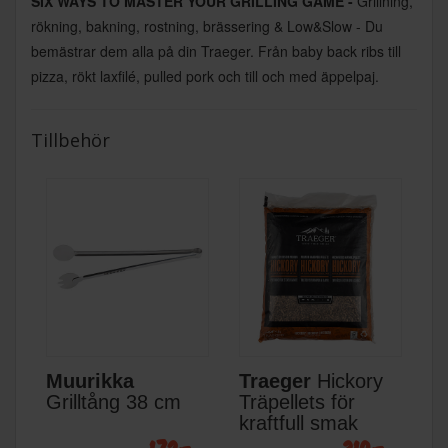
SIX WAYS TO MASTER YOUR GRILLING GAME -
Grillning,
rökning, bakning, rostning, brässering & Low&Slow - Du
bemästrar dem alla på din Traeger. Från baby back ribs till
pizza, rökt laxfilé, pulled pork och till och med äppelpaj.
Tillbehör
Muurikka
Traeger
Hickory
Grilltång 38 cm
Träpellets för
kraftfull smak