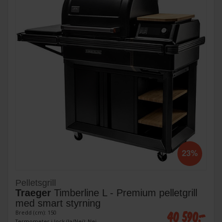
23%
Pelletsgrill
Traeger
Timberline L - Premium pelletgrill
med smart styrning
40 590:-
Bredd (cm): 150
Termometer i lock (Ja/Nej): Nej