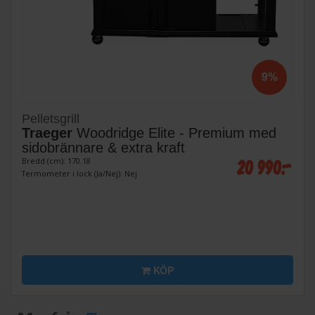
9%
Pelletsgrill
Traeger
Woodridge Elite - Premium med
sidobrännare & extra kraft
20 990:-
Bredd (cm): 170.18
Termometer i lock (Ja/Nej): Nej
KÖP