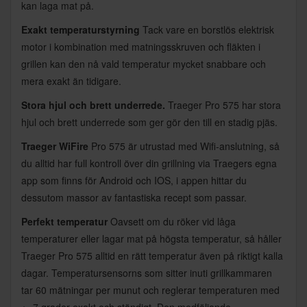
kan laga mat på.
Exakt temperaturstyrning
Tack vare en borstlös elektrisk
motor i kombination med matningsskruven och fläkten i
grillen kan den nå vald temperatur mycket snabbare och
mera exakt än tidigare.
Stora hjul och brett underrede.
Traeger Pro 575 har stora
hjul och brett underrede som ger gör den till en stadig pjäs.
Traeger WiFire
Pro 575 är utrustad med Wifi-anslutning, så
du alltid har full kontroll över din grillning via Traegers egna
app som finns för Android och IOS, i appen hittar du
dessutom massor av fantastiska recept som passar.
Perfekt temperatur
Oavsett om du röker vid låga
temperaturer eller lagar mat på högsta temperatur, så håller
Traeger Pro 575 alltid en rätt temperatur även på riktigt kalla
dagar. Temperatursensorns som sitter inuti grillkammaren
tar 60 mätningar per munut och reglerar temperaturen med
+- 7 grader exakt och ständigt. Den medföljande