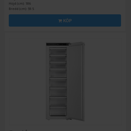
Höjd (cm): 186
Bredd (cm): 59.5
KÖP