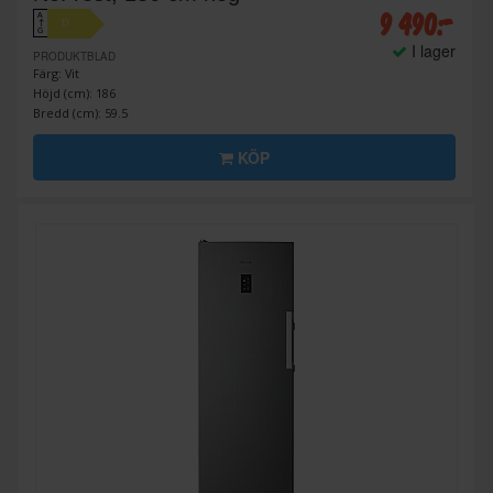
9 490:-
A
D
↑
G
I lager
PRODUKTBLAD
Färg: Vit
Höjd (cm): 186
Bredd (cm): 59.5
KÖP