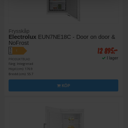
Frysskåp
Electrolux
EUN7NE18C - Door on door &
NoFrost
12 895:-
A
E
↑
G
I lager
PRODUKTBLAD
Färg: Integrerad
Höjd (cm): 176.9
Bredd (cm): 55.7
KÖP