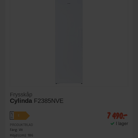
Frysskåp
Cylinda
F2385NVE
7 490:-
A
E
↑
G
I lager
PRODUKTBLAD
Färg: Vit
Höjd (cm): 186