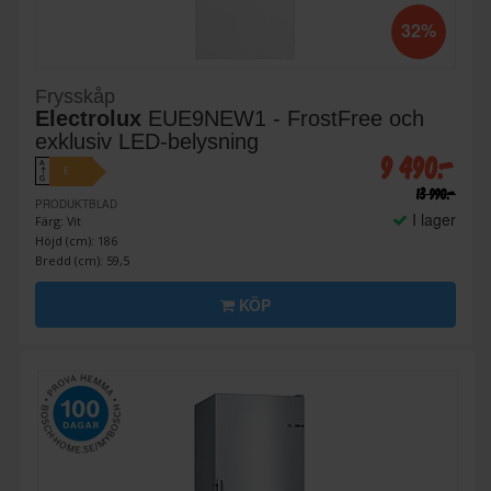
32%
Frysskåp
Electrolux
EUE9NEW1 - FrostFree och
exklusiv LED-belysning
9 490:-
A
E
↑
G
13 990:-
PRODUKTBLAD
I lager
Färg: Vit
Höjd (cm): 186
Bredd (cm): 59,5
KÖP