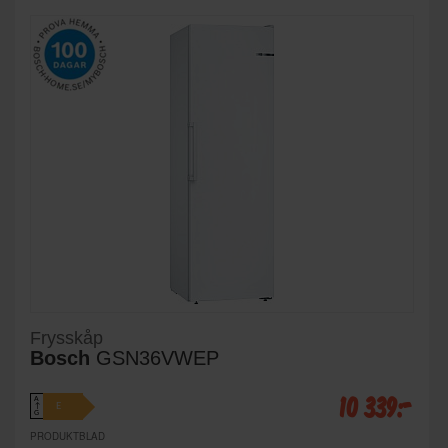
Frysskåp
Bosch
GSN36VWEP
10 339:-
A
E
↑
G
PRODUKTBLAD