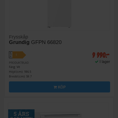
Frysskåp
Grundig
GFPN 66820
9 990:-
A
E
↑
G
I lager
PRODUKTBLAD
Färg: Vit
Höjd (cm): 186.5
Bredd (cm): 59.7
KÖP