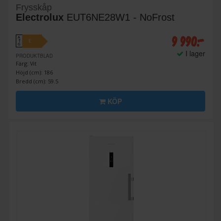
Frysskåp
Electrolux
EUT6NE28W1 - NoFrost
9 990:-
A
E
↑
G
I lager
PRODUKTBLAD
Färg: Vit
Höjd (cm): 186
Bredd (cm): 59.5
KÖP