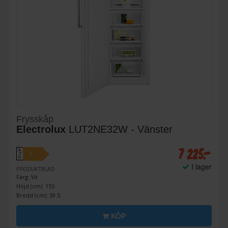
Frysskåp
Electrolux
LUT2NE32W - Vänster
7 225:-
A
E
↑
G
I lager
PRODUKTBLAD
Färg: Vit
Höjd (cm): 155
Bredd (cm): 59.5
KÖP