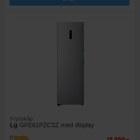
Frysskåp
Lg
GFE61PZCSZ med display
A