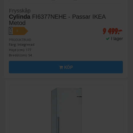
Frysskåp
Cylinda
FI6377NEHE - Passar IKEA
Metod
9 499:-
A
E
↑
G
I lager
PRODUKTBLAD
Färg: Integrerad
Höjd (cm): 177
Bredd (cm): 54
KÖP