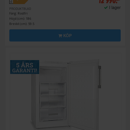
12 990:-
E
↑
G
I lager
PRODUKTBLAD
Färg: Rostfri
Höjd (cm): 186
Bredd (cm): 59.5
KÖP