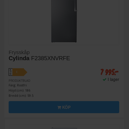
Frysskåp
Cylinda
F2385XNVRFE
7 995:-
A
E
↑
G
I lager
PRODUKTBLAD
Färg: Rostfri
Höjd (cm): 186
Bredd (cm): 59.5
KÖP