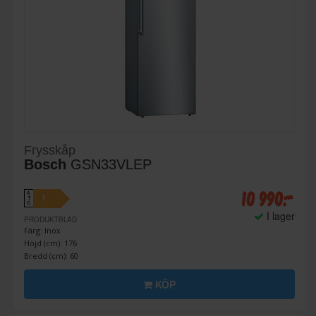
Frysskåp
Bosch
GSN33VLEP
10 990:-
A
E
↑
G
I lager
PRODUKTBLAD
Färg: Inox
Höjd (cm): 176
Bredd (cm): 60
KÖP