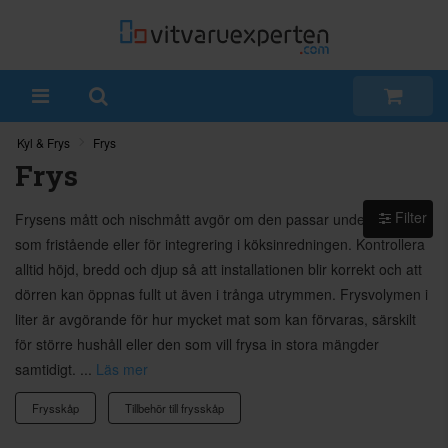
Kyl & Frys
Frys
Frys
Filter
Frysens mått och nischmått avgör om den passar under bänken,
som fristående eller för integrering i köksinredningen. Kontrollera
alltid höjd, bredd och djup så att installationen blir korrekt och att
dörren kan öppnas fullt ut även i trånga utrymmen. Frysvolymen i
liter är avgörande för hur mycket mat som kan förvaras, särskilt
för större hushåll eller den som vill frysa in stora mängder
samtidigt. ...
Läs mer
Frysskåp
Tillbehör till frysskåp