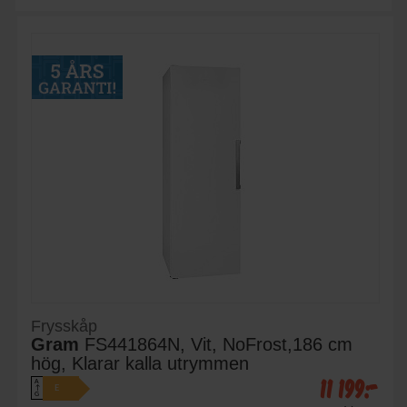
Frysskåp
Gram
FS441864N, Vit, NoFrost,186 cm
hög, Klarar kalla utrymmen
11 199:-
A
E
↑
G