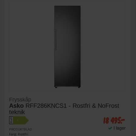
Frysskåp
Asko
RFF286KNCS1 - Rostfri & NoFrost
teknik
18 495:-
A
C
↑
G
I lager
PRODUKTBLAD
Färg: Rostfri