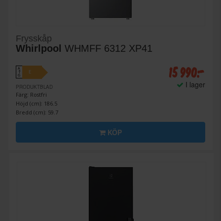
Frysskåp
Whirlpool
WHMFF 6312 XP41
15 990:-
A
E
↑
G
I lager
PRODUKTBLAD
Färg: Rostfri
Höjd (cm): 186.5
Bredd (cm): 59.7
KÖP