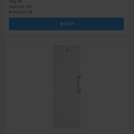
Färg: Vit
Höjd (cm): 186
Bredd (cm): 60
KÖP