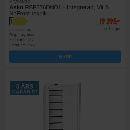
Frysskåp
Asko
RBF276DND1 - Integrerad, Vit &
NoFrost teknik
19 295:-
A
D
↑
G
I lager
PRODUKTBLAD
Färg: Integrerad
Höjd (cm): 177.2
Bredd (cm): 55.7
KÖP