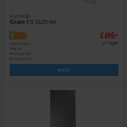
Frysskåp
Gram
FS 3125-94
5 695:-
A
E
↑
G
I lager
PRODUKTBLAD
Färg: Vit
Höjd (cm): 102
Bredd (cm): 54
KÖP