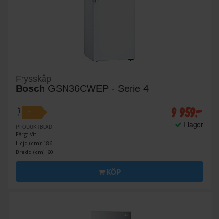
Frysskåp
Bosch
GSN36CWEP - Serie 4
9 959:-
A
E
↑
G
I lager
PRODUKTBLAD
Färg: Vit
Höjd (cm): 186
Bredd (cm): 60
KÖP