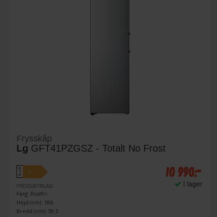
Frysskåp
Lg
GFT41PZGSZ - Totalt No Frost
10 990:-
A
E
↑
G
I lager
PRODUKTBLAD
Färg: Rostfri
Höjd (cm): 186
Bredd (cm): 59.5