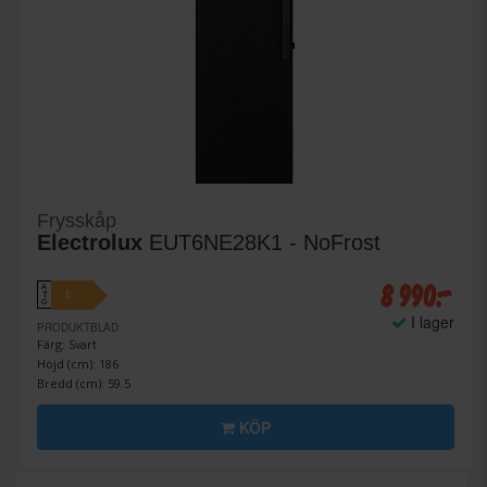
Frysskåp
Electrolux
EUT6NE28K1 - NoFrost
8 990:-
A
E
↑
G
I lager
PRODUKTBLAD
Färg: Svart
Höjd (cm): 186
Bredd (cm): 59.5
KÖP