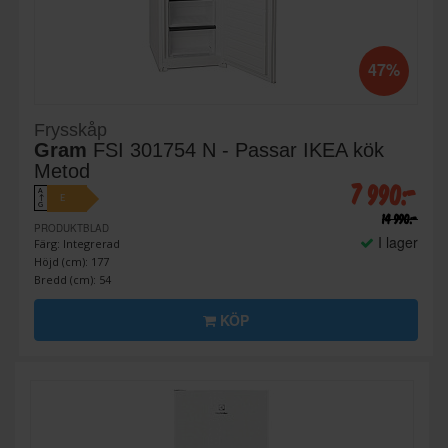
47%
Frysskåp
Gram
FSI 301754 N - Passar IKEA kök
Metod
7 990:-
A
E
↑
G
14 990:-
PRODUKTBLAD
I lager
Färg: Integrerad
Höjd (cm): 177
Bredd (cm): 54
KÖP