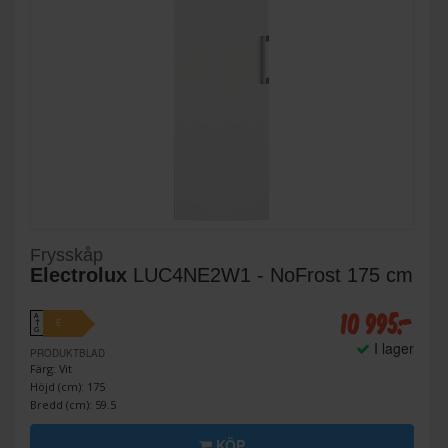
Frysskåp
Electrolux
LUC4NE2W1 - NoFrost 175 cm
10 995:-
A
E
↑
G
I lager
PRODUKTBLAD
Färg: Vit
Höjd (cm): 175
Bredd (cm): 59.5
KÖP