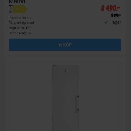
Metod
8 490:-
A
D
↑
G
12 990:-
PRODUKTBLAD
I lager
Färg: Integrerad
Höjd (cm): 177
Bredd (cm): 54
KÖP