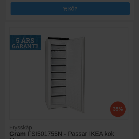
KÖP
35%
Frysskåp
Gram
FSI501755N - Passar IKEA kök