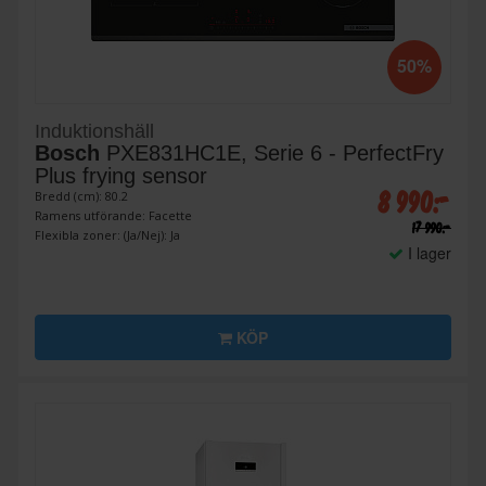
50%
Induktionshäll
Bosch
PXE831HC1E, Serie 6 - PerfectFry
Plus frying sensor
8 990:-
Bredd (cm): 80.2
Ramens utförande: Facette
17 990:-
Flexibla zoner: (Ja/Nej): Ja
I lager
KÖP