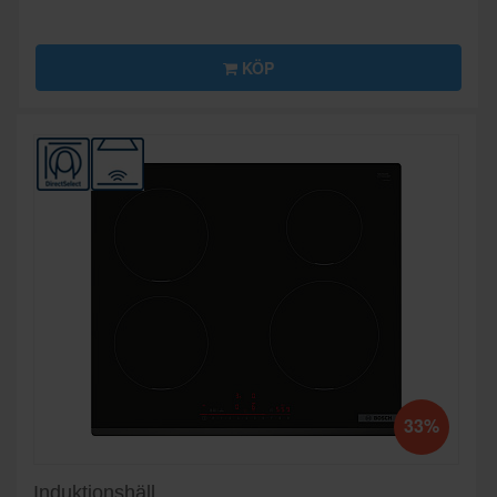
KÖP
33%
Induktionshäll