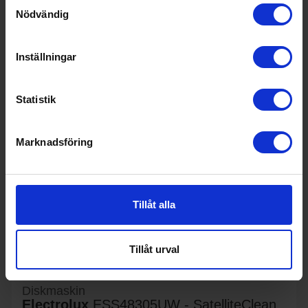
Samtyckesval
Nödvändig
KÖP
Inställningar
Statistik
Marknadsföring
Tillåt alla
42%
Tillåt urval
Diskmaskin
Electrolux
ESS48305UW - SatelliteClean