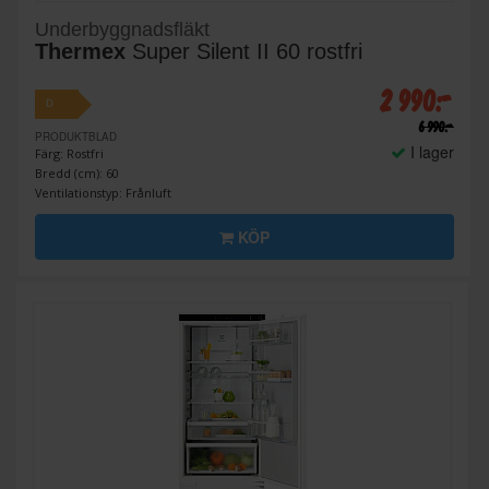
Underbyggnadsfläkt
Thermex
Super Silent II 60 rostfri
2 990:-
D
6 990:-
PRODUKTBLAD
I lager
Färg: Rostfri
Bredd (cm): 60
Ventilationstyp: Frånluft
KÖP