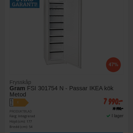
47%
Frysskåp
Gram
FSI 301754 N - Passar IKEA kök
Metod
7 990:-
A
E
↑
G
14 990:-
PRODUKTBLAD
I lager
Färg: Integrerad
Höjd (cm): 177
Bredd (cm): 54