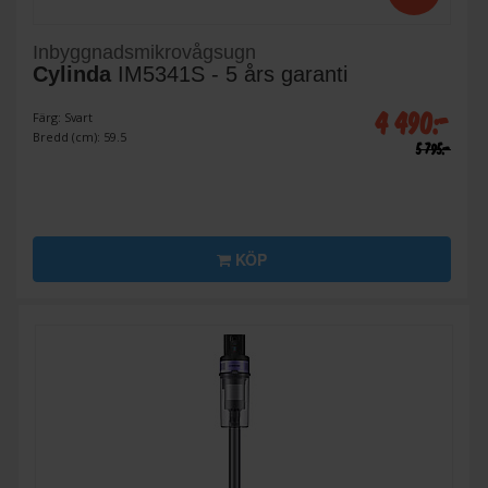
Inbyggnadsmikrovågsugn
Cylinda
IM5341S - 5 års garanti
4 490:-
Färg: Svart
Bredd (cm): 59.5
5 795:-
KÖP