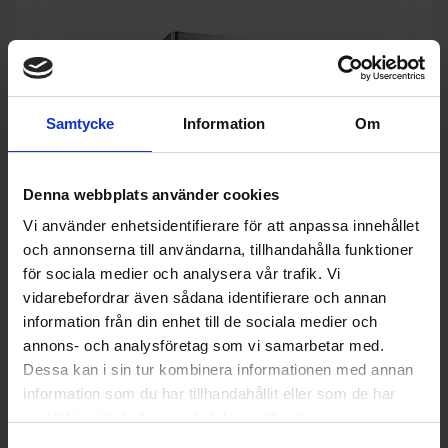
Samtycke
Information
Om
Denna webbplats använder cookies
Vi använder enhetsidentifierare för att anpassa innehållet
60%
och annonserna till användarna, tillhandahålla funktioner
för sociala medier och analysera vår trafik. Vi
Vägghängd fläkt
vidarebefordrar även sådana identifierare och annan
Thermex
Derby II 60 cm - Rostfri, Böjt
information från din enhet till de sociala medier och
glas, DC-motor och 594 m³/h
annons- och analysföretag som vi samarbetar med.
3 990:-
+
Dessa kan i sin tur kombinera informationen med annan
A
9 990:-
information som du har tillhandahållit eller som de har
PRODUKTBLAD
I lager
Färg: Rostfri
samlat in när du har använt deras tjänster.
Bredd (cm): 60
Ventilationstyp: Frånluft