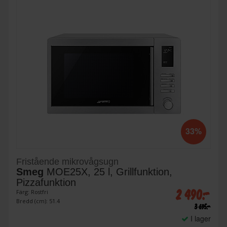
33%
Fristående mikrovågsugn
Smeg
MOE25X, 25 l, Grillfunktion,
Pizzafunktion
2 490:-
Färg: Rostfri
Bredd (cm): 51.4
3 695:-
I lager