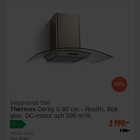
60%
Vägghängd fläkt
Thermex
Derby II 90 cm - Rostfri, Böjt
glas, DC-motor och 595 m³/h
3 990:-
+
A
9 990:-
PRODUKTBLAD
Färg: Rostfri