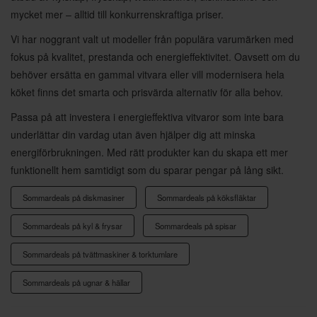
mycket mer – alltid till konkurrenskraftiga priser.
Vi har noggrant valt ut modeller från populära varumärken med
fokus på kvalitet, prestanda och energieffektivitet. Oavsett om du
behöver ersätta en gammal vitvara eller vill modernisera hela
köket finns det smarta och prisvärda alternativ för alla behov.
Passa på att investera i energieffektiva vitvaror som inte bara
underlättar din vardag utan även hjälper dig att minska
energiförbrukningen. Med rätt produkter kan du skapa ett mer
funktionellt hem samtidigt som du sparar pengar på lång sikt.
Sommardeals på diskmasiner
Sommardeals på köksfläktar
Sommardeals på kyl & frysar
Sommardeals på spisar
Sommardeals på tvättmaskiner & torktumlare
Sommardeals på ugnar & hällar