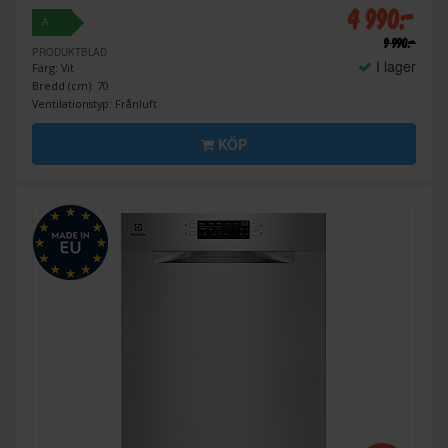
4 990:-
A
9 990:-
PRODUKTBLAD
I lager
Färg: Vit
Bredd (cm): 70
Ventilationstyp: Frånluft
KÖP