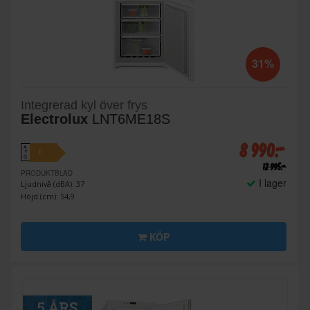
31%
Integrerad kyl över frys
Electrolux
LNT6ME18S
8 990:-
A
E
↑
G
12 995:-
PRODUKTBLAD
I lager
Ljudnivå (dBA): 37
Höjd (cm): 54,9
KÖP