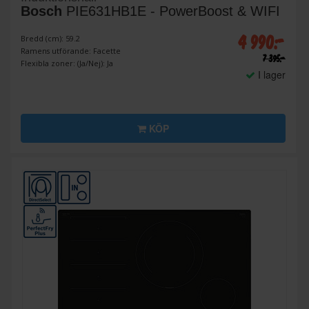
Bosch
PIE631HB1E - PowerBoost & WIFI
4 990:-
Bredd (cm): 59.2
Ramens utförande: Facette
7 395:-
Flexibla zoner: (Ja/Nej): Ja
I lager
KÖP