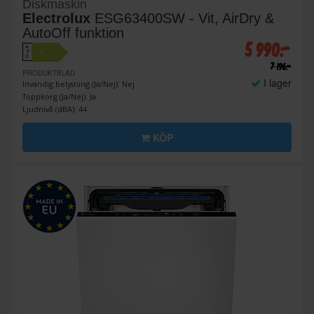
Diskmaskin
Electrolux
ESG63400SW - Vit, AirDry &
AutoOff funktion
5 990:-
A
C
↑
G
7 196:-
PRODUKTBLAD
I lager
Invändig belysning (Ja/Nej): Nej
Toppkorg (Ja/Nej): Ja
Ljudnivå (dBA): 44
KÖP