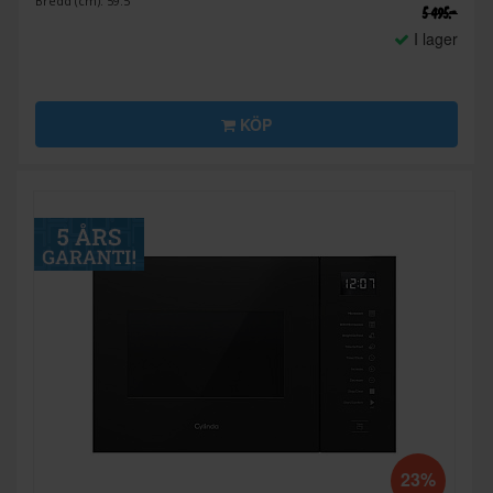
Bredd (cm): 59.5
5 495:-
I lager
KÖP
23%