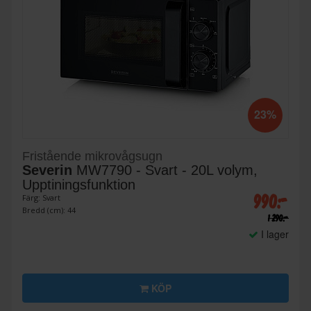
23%
Fristående mikrovågsugn
Severin
MW7790 - Svart - 20L volym,
Upptiningsfunktion
990:-
Färg: Svart
Bredd (cm): 44
1 290:-
I lager
KÖP