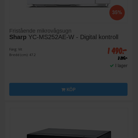
35%
Fristående mikrovågsugn
Sharp
YC-MS252AE-W - Digital kontroll
1 490:-
Färg: Vit
Bredd (cm): 47.2
2 295:-
I lager
KÖP