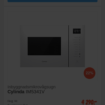
22%
Inbyggnadsmikrovågsugn
Cylinda
IM5341V
4 290:-
Färg: Vit