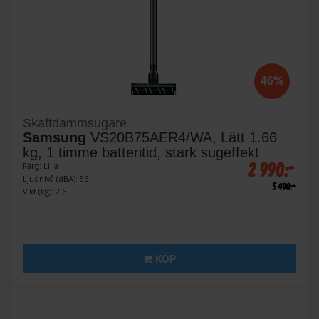
46%
Skaftdammsugare
Samsung
VS20B75AER4/WA, Lätt 1.66
kg, 1 timme batteritid, stark sugeffekt
2 990:-
Färg: Lilla
Ljudnivå (dBA): 86
5 490:-
Vikt (kg): 2.6
KÖP