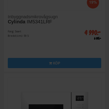
19%
Inbyggnadsmikrovågsugn
Cylinda
IM5341LRF
4 990:-
Färg: Svart
Bredd (cm): 59.5
6 195:-
KÖP