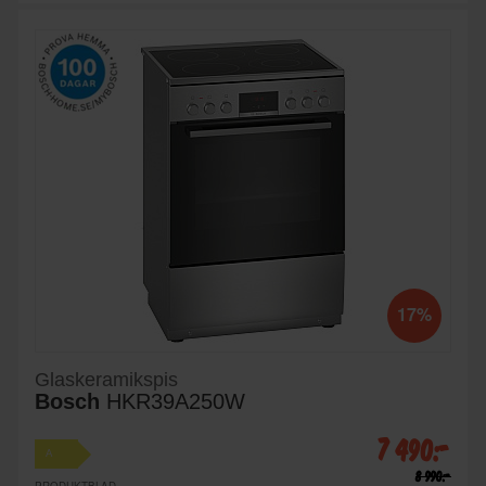
17%
Glaskeramikspis
Bosch
HKR39A250W
7 490:-
A
8 990:-