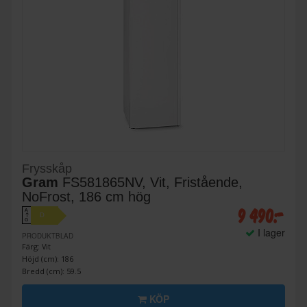
Frysskåp
Gram
FS581865NV, Vit, Fristående,
NoFrost, 186 cm hög
9 490:-
A
D
↑
G
I lager
PRODUKTBLAD
Färg: Vit
Höjd (cm): 186
Bredd (cm): 59.5
KÖP