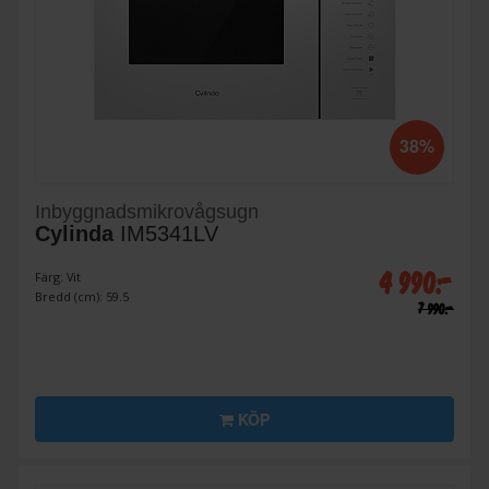
38%
Inbyggnadsmikrovågsugn
Cylinda
IM5341LV
4 990:-
Färg: Vit
Bredd (cm): 59.5
7 990:-
KÖP