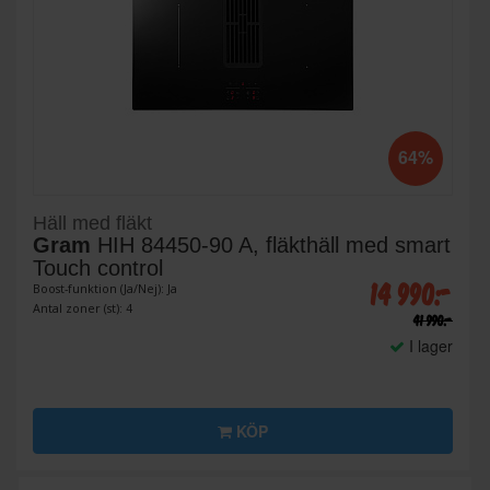
64%
Häll med fläkt
Gram
HIH 84450-90 A, fläkthäll med smart
Touch control
14 990:-
Boost-funktion (Ja/Nej): Ja
Antal zoner (st): 4
41 990:-
I lager
KÖP