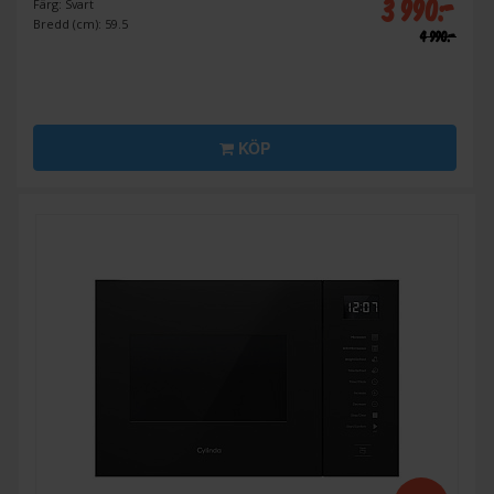
3 990:-
Färg: Svart
Bredd (cm): 59.5
4 990:-
KÖP