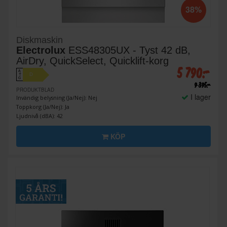
38%
Diskmaskin
Electrolux
ESS48305UX - Tyst 42 dB,
AirDry, QuickSelect, Quicklift-korg
5 790:-
A
D
↑
G
9 395:-
PRODUKTBLAD
I lager
Invändig belysning (Ja/Nej): Nej
Toppkorg (Ja/Nej): Ja
Ljudnivå (dBA): 42
KÖP