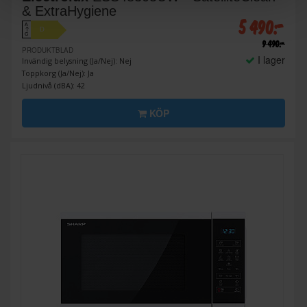
& ExtraHygiene
5 490:-
A
D
↑
G
9 490:-
PRODUKTBLAD
I lager
Invändig belysning (Ja/Nej): Nej
Toppkorg (Ja/Nej): Ja
Ljudnivå (dBA): 42
KÖP