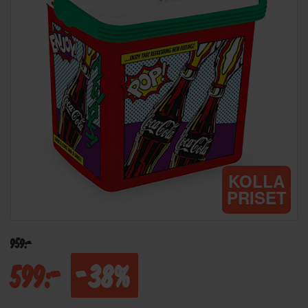
KOLLA
PRISET
959:-
599:-
-38%