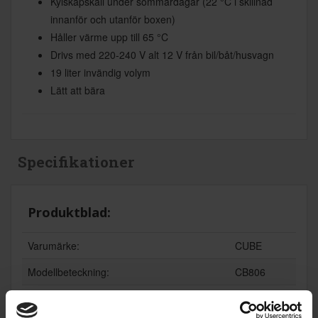
Kylskåpskall under sommardagar (22 °C i skillnad
innanför och utanför boxen)
Håller värme upp till 65 °C
Drivs med 220-240 V alt 12 V från bil/båt/husvagn
19 liter invändig volym
Lätt att bära
Specifikationer
Produktblad:
Varumärke:
CUBE
Modellbeteckning:
CB806
Vinkylskåp (Ja/Nej):
Nej