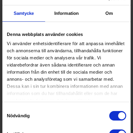
Höjd (cm):
39.9
Samtycke
Information
Om
Bredd (cm):
32.2
Djup (cm):
29.8
Denna webbplats använder cookies
Lägsta omgivningstemperatur (°C) produkt
22
en är lämpad:
Vi använder enhetsidentifierare för att anpassa innehållet
och annonserna till användarna, tillhandahålla funktioner
EAN
426024195
för sociala medier och analysera vår trafik. Vi
1295
vidarebefordrar även sådana identifierare och annan
Allmän information
information från din enhet till de sociala medier och
annons- och analysföretag som vi samarbetar med.
Färg:
Röd
Dessa kan i sin tur kombinera informationen med annan
information som du har tillhandahållit eller som de har
Produktgrupp:
Minikylar
samlat in när du har använt deras tjänster.
Funktioner och egenskaper
Samtyckesval
Nödvändig
För integrering (Ja/Nej):
Nej
Omhängningsbar (Ja/Nej):
Nej