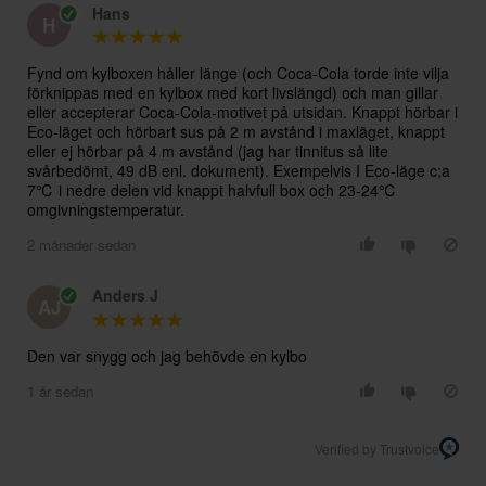
Hans
H
Fynd om kylboxen håller länge (och Coca-Cola torde inte vilja
förknippas med en kylbox med kort livslängd) och man gillar
eller accepterar Coca-Cola-motivet på utsidan. Knappt hörbar i
Eco-läget och hörbart sus på 2 m avstånd i maxläget, knappt
eller ej hörbar på 4 m avstånd (jag har tinnitus så lite
svårbedömt, 49 dB enl. dokument). Exempelvis I Eco-läge c;a
7℃ i nedre delen vid knappt halvfull box och 23-24℃
2 månader sedan
Anders J
AJ
Den var snygg och jag behövde en kylbo
1 år sedan
Verified by Trustvoice