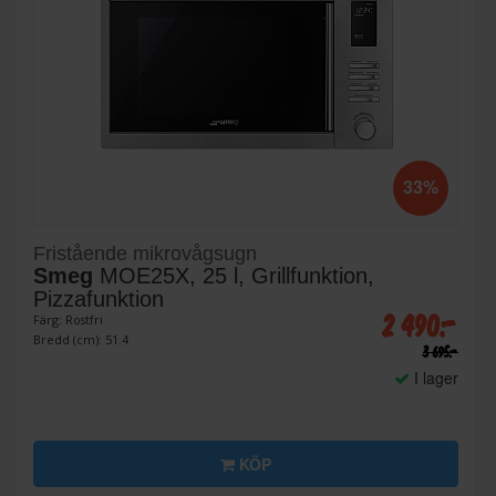
33%
Fristående mikrovågsugn
Smeg
MOE25X, 25 l, Grillfunktion,
Pizzafunktion
2 490:-
Färg: Rostfri
Bredd (cm): 51.4
3 695:-
I lager
KÖP