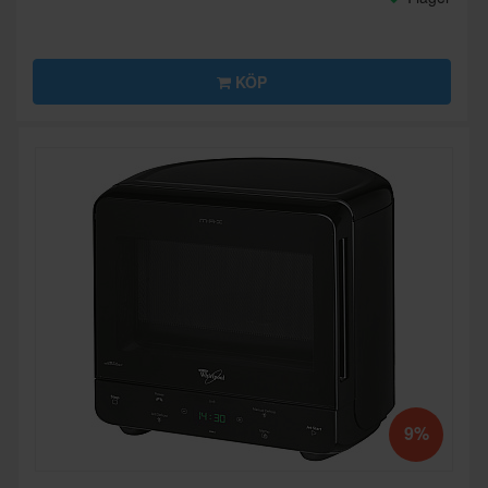
KÖP
9%