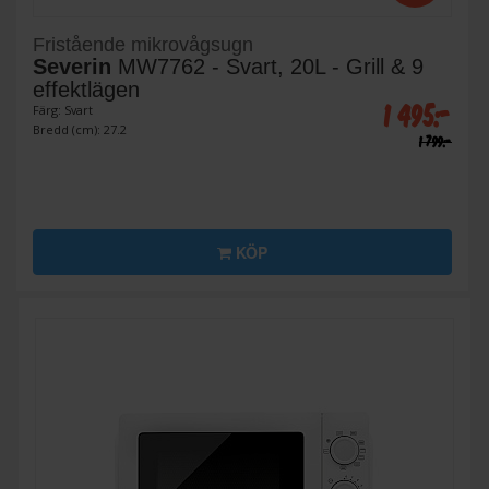
Fristående mikrovågsugn
Severin
MW7762 - Svart, 20L - Grill & 9
effektlägen
1 495:-
Färg: Svart
Bredd (cm): 27.2
1 799:-
KÖP