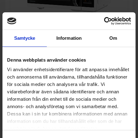
8%
Samtycke
Information
Om
Fristående mikrovågsugn
Toshiba
MW3-AC26SF(WH) - Vit, 26L -
Jämn värmefördelning & enkel rengöring
1 749:-
Denna webbplats använder cookies
Färg: Vit
Bredd (cm): 30.6
1 899:-
Vi använder enhetsidentifierare för att anpassa innehållet
och annonserna till användarna, tillhandahålla funktioner
för sociala medier och analysera vår trafik. Vi
vidarebefordrar även sådana identifierare och annan
information från din enhet till de sociala medier och
KÖP
annons- och analysföretag som vi samarbetar med.
Dessa kan i sin tur kombinera informationen med annan
information som du har tillhandahållit eller som de har
samlat in när du har använt deras tjänster.