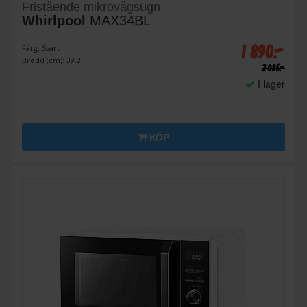
Fristående mikrovågsugn
Whirlpool
MAX34BL
1 890:-
Färg: Svart
Bredd (cm): 39.2
2 085:-
I lager
KÖP