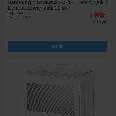
Samsung
MS23K3523AS/EE, Svart, Quick
Defrost, Energisnål, 23 liter
1 490:-
Färg: Rostfri
Bredd (cm): 48.9
I lager
KÖP