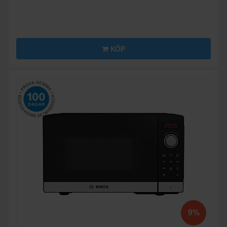
KÖP
9%