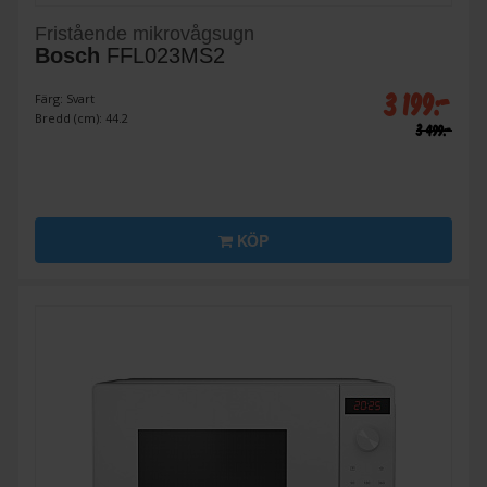
Fristående mikrovågsugn
Bosch
FFL023MS2
3 199:-
Färg: Svart
Bredd (cm): 44.2
3 499:-
KÖP