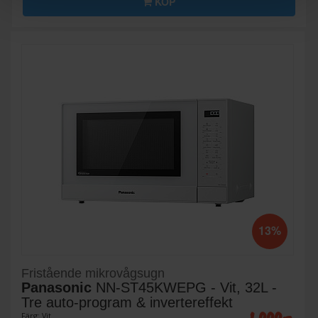
KÖP
13%
Fristående mikrovågsugn
Panasonic
NN-ST45KWEPG - Vit, 32L -
Tre auto-program & invertereffekt
Färg: Vit