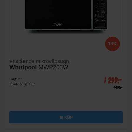
13%
Fristående mikrovågsugn
Whirlpool
MWP203W
1 299:-
Färg: Vit
Bredd (cm): 47.3
1 499:-
KÖP