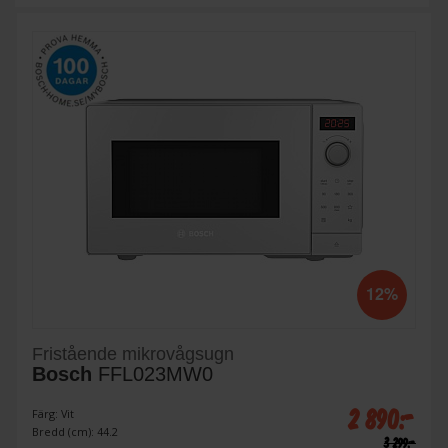
12%
Fristående mikrovågsugn
Bosch
FFL023MW0
2 890:-
Färg: Vit
Bredd (cm): 44.2
3 299:-