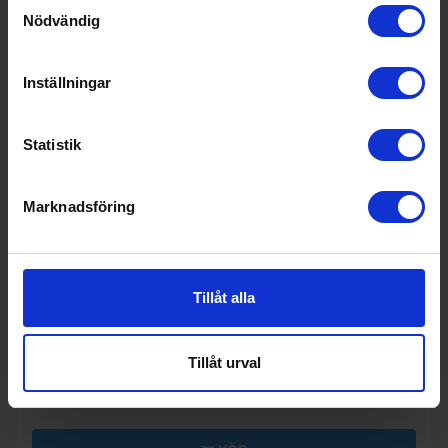
Samtyckesval
Nödvändig
Inställningar
Statistik
17%
Marknadsföring
Fristående mikrovågsugn
Champion
MW025 - Svart, 20L -
Tillåt alla
Retroknappar & inbyggd timer
1 250:-
Färg: Svart
Bredd (cm): 48.4
1 499:-
Tillåt urval
I lager