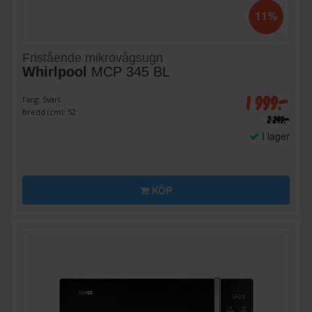
11%
Fristående mikrovågsugn
Whirlpool
MCP 345 BL
1 999:-
Färg: Svart
Bredd (cm): 52
2 249:-
I lager
KÖP