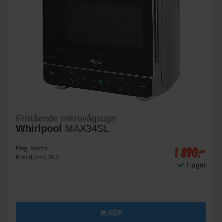
Fristående mikrovågsugn
Whirlpool
MAX34SL
1 890:-
Färg: Rostfri
Bredd (cm): 39.2
I lager
KÖP