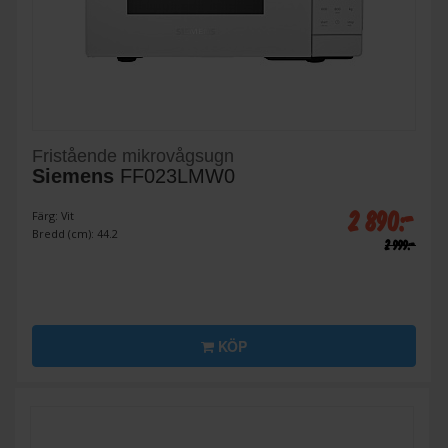
Fristående mikrovågsugn
Siemens
FF023LMW0
2 890:-
Färg: Vit
Bredd (cm): 44.2
2 999:-
KÖP