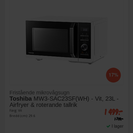
17%
Fristående mikrovågsugn
Toshiba
MW3-SAC23SF(WH) - Vit, 23L -
Airfryer & roterande tallrik
1 499:-
Färg: Vit
Bredd (cm): 29.6
1 799:-
I lager