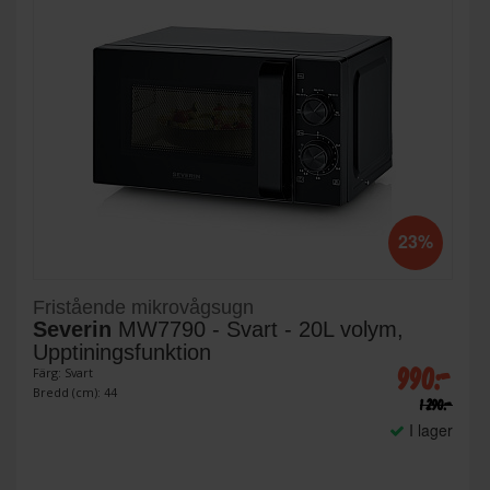
23%
Fristående mikrovågsugn
Severin
MW7790 - Svart - 20L volym,
Upptiningsfunktion
990:-
Färg: Svart
Bredd (cm): 44
1 290:-
I lager