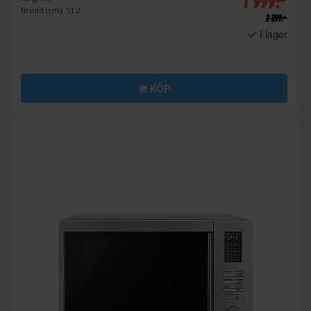
1 999:-
Bredd (cm): 51.2
2 299:-
I lager
KÖP