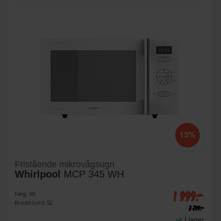
13%
Fristående mikrovågsugn
Whirlpool
MCP 345 WH
1 999:-
Färg: Vit
Bredd (cm): 52
2 299:-
I lager