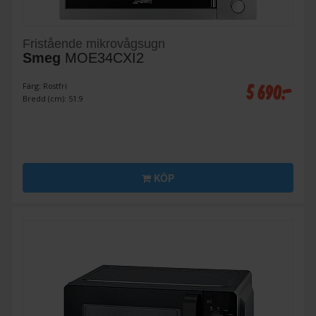
Fristående mikrovågsugn
Smeg
MOE34CXI2
5 690:-
Färg: Rostfri
Bredd (cm): 51.9
KÖP