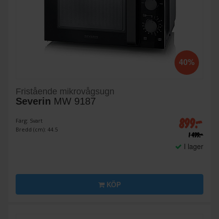
40%
Fristående mikrovågsugn
Severin
MW 9187
899:-
Färg: Svart
Bredd (cm): 44.5
1 499:-
I lager
KÖP