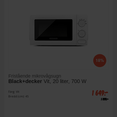
18%
Fristående mikrovågsugn
Black+decker
Vit, 20 liter, 700 W
1 649:-
Färg: Vit
Bredd (cm): 45
1 999:-