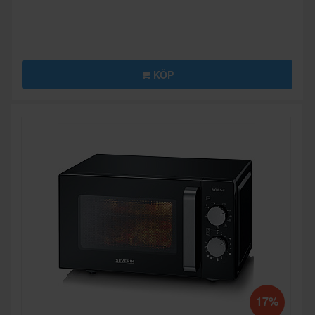
KÖP
17%