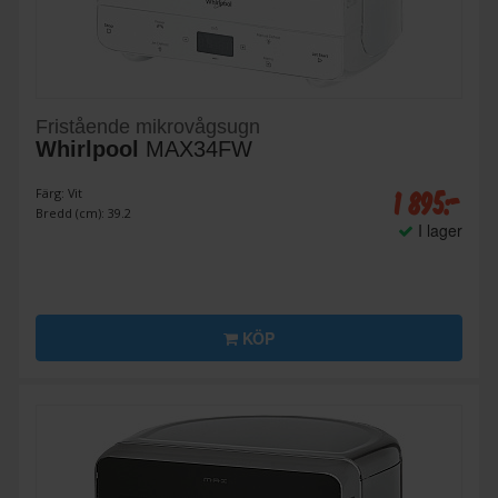
Fristående mikrovågsugn
Whirlpool
MAX34FW
1 895:-
Färg: Vit
Bredd (cm): 39.2
I lager
KÖP