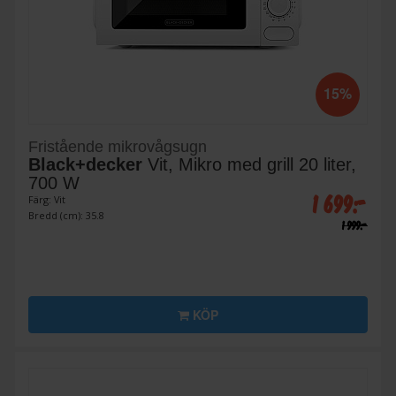
15%
Fristående mikrovågsugn
Black+decker
Vit, Mikro med grill 20 liter,
700 W
1 699:-
Färg: Vit
Bredd (cm): 35.8
1 999:-
KÖP