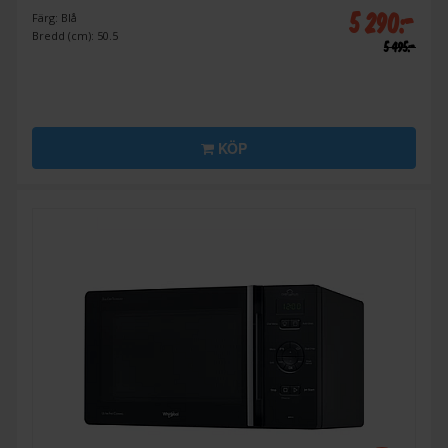
5 290:-
Färg: Blå
Bredd (cm): 50.5
5 495:-
KÖP