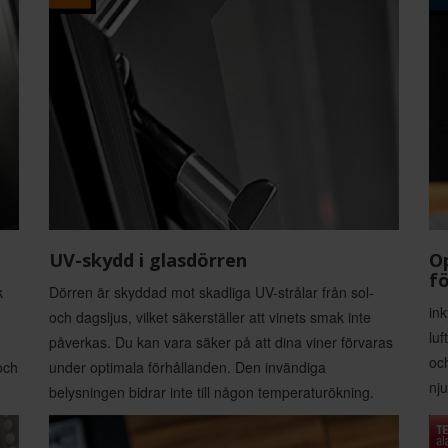
UV-skydd i glasdörren
Op
fö
k
Dörren är skyddad mot skadliga UV-strålar från sol-
ink
och dagsljus, vilket säkerställer att vinets smak inte
luf
påverkas. Du kan vara säker på att dina viner förvaras
oc
och
under optimala förhållanden. Den invändiga
nju
belysningen bidrar inte till någon temperaturökning.