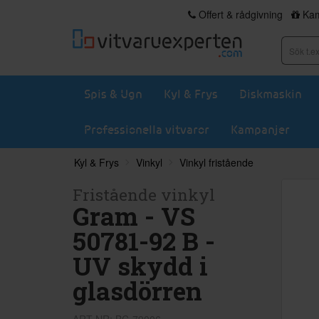
Offert & rådgivning
Kam
Spis & Ugn
Kyl & Frys
Diskmaskin
Professionella vitvaror
Kampanjer
Kyl & Frys
Vinkyl
Vinkyl fristående
Fristående vinkyl
Gram - VS
50781-92 B -
UV skydd i
glasdörren