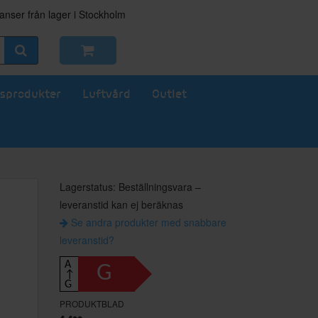
nser från lager i Stockholm
sprodukter
Luftvård
Outlet
Lagerstatus: Beställningsvara –
leveranstid kan ej beräknas
Se andra produkter med snabbare
leveranstid?
A
G
↑
G
PRODUKTBLAD