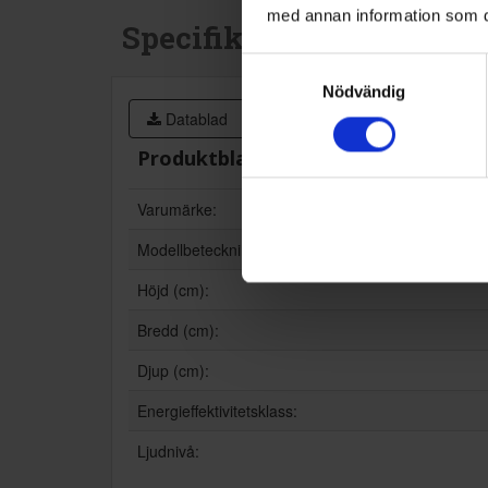
med annan information som du 
Specifikationer
Samtyckesval
Nödvändig
Datablad
Produktblad:
Varumärke:
Modellbeteckning:
Höjd (cm):
Bredd (cm):
Djup (cm):
Energieffektivitetsklass:
Ljudnivå: