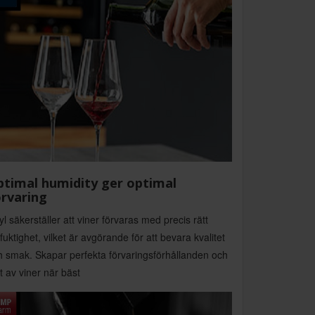
timal humidity ger optimal
rvaring
yl säkerställer att viner förvaras med precis rätt
tfuktighet, vilket är avgörande för att bevara kvalitet
h smak. Skapar perfekta förvaringsförhållanden och
t av viner när bäst