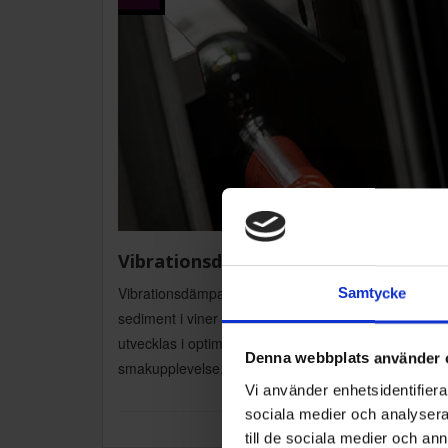
Vibrationsdämpande kompressor
Vibrationsdämpande kompressor undviker att
Samtycke
sediment i viner virvlar upp. Viner kan vila ostört och
utvecklas i optimal takt, vilket ger en bättre
Denna webbplats använder 
smakupplevelse.
Vi använder enhetsidentifierar
sociala medier och analysera 
till de sociala medier och a