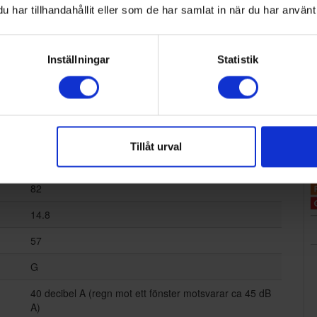
har tillhandahållit eller som de har samlat in när du har använt 
Inställningar
Statistik
Gram
Tillåt urval
VS 50781-92 B
82
14.8
57
G
40 decibel A (regn mot ett fönster motsvarar ca 45 dB
A)