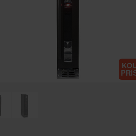
KO
PRI