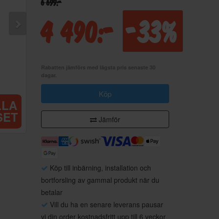
6 699:-
4 490:-
-33%
Rabatten jämförs med lägsta pris senaste 30
dagar.
Köp
LLA
SET
Jämför
Köp till inbärning, installation och
bortforsling av gammal produkt när du
betalar
Vill du ha en senare leverans pausar
vi din order kostnadsfritt upp till 6 veckor