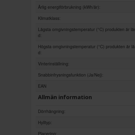
Årlig energiförbrukning (kWh/år):
Klimatklass:
Lägsta omgivningstemperatur (°C) produkten är l
d:
Högsta omgivningstemperatur (°C) produkten är l
d:
Vinterinställning:
Snabbinfrysningsfunktion (Ja/Nej):
EAN
Allmän information
Dörrhängning:
Hylltyp:
Placering: