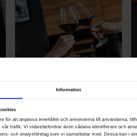
Låg ljudnivå
V
Vinkyl har otroligt låg ljudnivå, vilket gör den perfekt att
Sm
Information
placera i t.ex. kök, matrum eller vardagsrum. Låt inte
sku
störande brum hindra från att njuta av viner i lugn och
vin
cookies
ro.
e för att anpassa innehållet och annonserna till användarna, tillh
vår trafik. Vi vidarebefordrar även sådana identifierare och anna
nnons- och analysföretag som vi samarbetar med. Dessa kan i sin