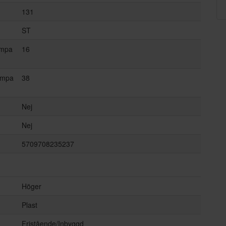
131
ST
ämpa
16
ämpa
38
Nej
Nej
5709708235237
Höger
Plast
Fristående/Inbyggd