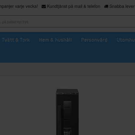
panjer varje vecka!
Kundtjänst på mail & telefon
Snabba levera
Tvätt & Tork
Hem & hushåll
Personvård
Utomhu