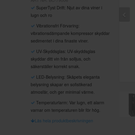
ART NR: BC-79006
SuperTyst Drift: Njut av dina viner i
lugn och ro
Vibrationsfri Förvaring:
vibrationsdämpande kompressor skyddar
sedimentet i dina finaste viner.
UV-Skyddsglas: UV-skyddsglas
skyddar ditt vin från solljus, och
säkerställer korrekt smak.
LED-Belysning: Skåpets eleganta
belysning skapar en sofistikerad
atmosfär, och ger minimal värme.
Temperaturlarm: Var lugn, ett alarm
varnar om temperaturen blir för hög.
Läs hela produktbeskrivningen