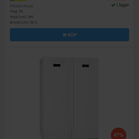
I lager
PRODUKTBLAD
Färg: Vit
Höjd (cm): 186
Bredd (cm): 59.5
KÖP
47%