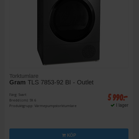
Torktumlare
Gram
TLS 7853-92 BI - Outlet
5 990:-
Färg: Svart
Bredd (cm): 59.6
I lager
Produktgrupp: Värmepumpstorktumlare
KÖP