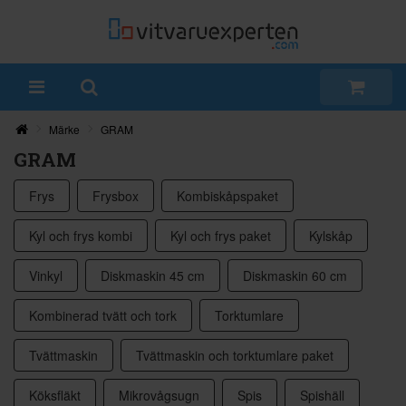
Märke
GRAM
GRAM
Frys
Frysbox
Kombiskåpspaket
Kyl och frys kombi
Kyl och frys paket
Kylskåp
Vinkyl
Diskmaskin 45 cm
Diskmaskin 60 cm
Kombinerad tvätt och tork
Torktumlare
Tvättmaskin
Tvättmaskin och torktumlare paket
Köksfläkt
Mikrovågsugn
Spis
Spishäll