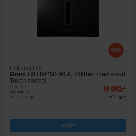
64%
Häll med fläkt
Gram
HIH 84450-90 A, fläkthäll med smart
Touch control
14 990:-
Färg: Svart
Höjd (cm): 21
I lager
Bredd (cm): 78
KÖP