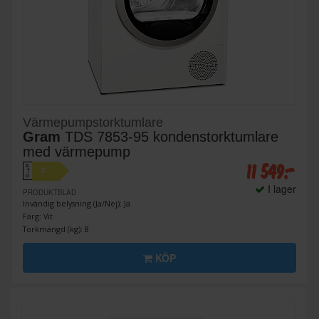
Värmepumpstorktumlare
Gram
TDS 7853-95 kondenstorktumlare
med värmepump
11 549:-
A
D
↑
G
I lager
PRODUKTBLAD
Invändig belysning (Ja/Nej): Ja
Färg: Vit
Torkmängd (kg): 8
KÖP