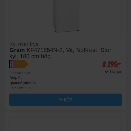
Kyl över frys
Gram
KF471854N-2, Vit, NoFrost, Stor
kyl, 180 cm hög
8 295:-
A
E
↑
G
I lager
PRODUKTBLAD
Färg: Vit
Ljudnivå (dBA): 40
Höjd (cm): 180
KÖP