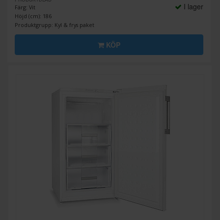
I lager
Färg: Vit
Höjd (cm): 186
Produktgrupp: Kyl & frys paket
KÖP