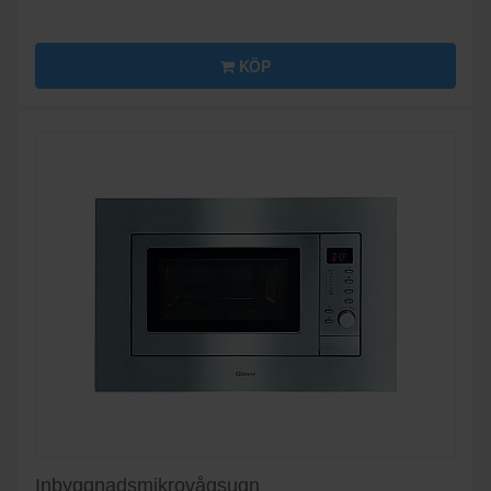
KÖP
Inbyggnadsmikrovågsugn