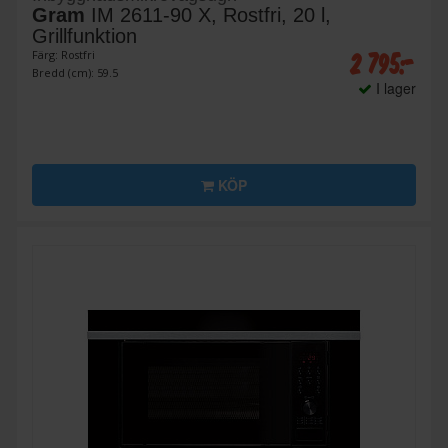
Gram
IM 2611-90 X, Rostfri, 20 l,
Grillfunktion
2 795:-
Färg: Rostfri
Bredd (cm): 59.5
I lager
KÖP