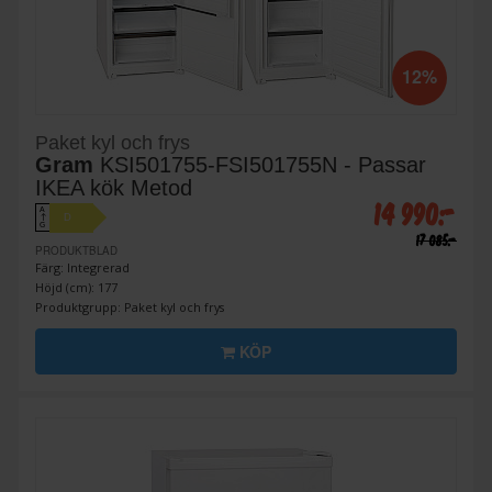
12%
Paket kyl och frys
Gram
KSI501755-FSI501755N - Passar
IKEA kök Metod
14 990:-
A
D
↑
G
17 085:-
PRODUKTBLAD
Färg: Integrerad
Höjd (cm): 177
Produktgrupp: Paket kyl och frys
KÖP