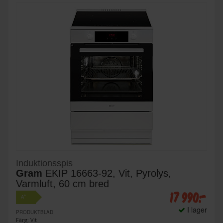
Induktionsspis
Gram
EKIP 16663-92, Vit, Pyrolys,
Varmluft, 60 cm bred
17 990:-
+
A
I lager
PRODUKTBLAD
Färg: Vit