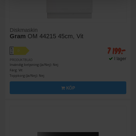
Diskmaskin
Gram
OM 44215 45cm, Vit
7 199:-
A
D
↑
G
I lager
PRODUKTBLAD
Invändig belysning (Ja/Nej): Nej
Färg: Vit
Toppkorg (Ja/Nej): Nej
KÖP