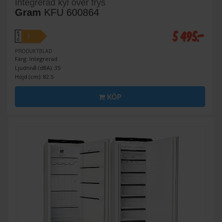
Integrerad kyl över frys
Gram
KFU 600864
5 495:-
A
E
↑
G
PRODUKTBLAD
Färg: Integrerad
Ljudnivå (dBA): 35
Höjd (cm): 82.5
KÖP