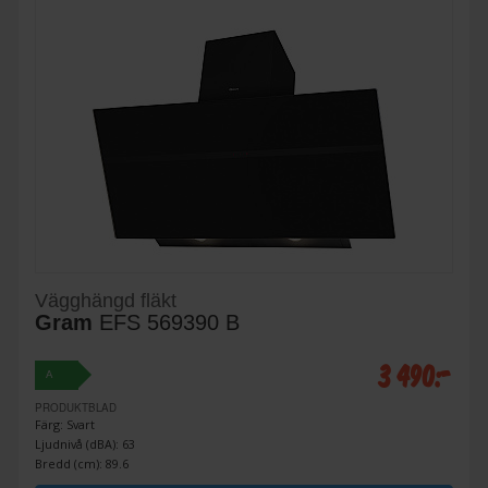
Vägghängd fläkt
Gram
EFS 569390 B
3 490:-
A
PRODUKTBLAD
Färg: Svart
Ljudnivå (dBA): 63
Bredd (cm): 89.6