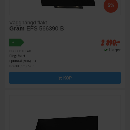
5%
Vägghängd fläkt
Gram
EFS 566390 B
2 890:-
A
I lager
PRODUKTBLAD
Färg: Svart
Ljudnivå (dBA): 63
Bredd (cm): 59.6
KÖP