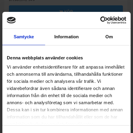
KÖP
Samtycke
Information
Om
Denna webbplats använder cookies
Vi använder enhetsidentifierare för att anpassa innehållet
och annonserna till användarna, tillhandahålla funktioner
för sociala medier och analysera vår trafik. Vi
vidarebefordrar även sådana identifierare och annan
information från din enhet till de sociala medier och
annons- och analysföretag som vi samarbetar med.
47%
Dessa kan i sin tur kombinera informationen med annan
information som du har tillhandahållit eller som de har
samlat in när du har använt deras tjänster.
Frysskåp
Gram
FSI 301754 N - Passar IKEA kök