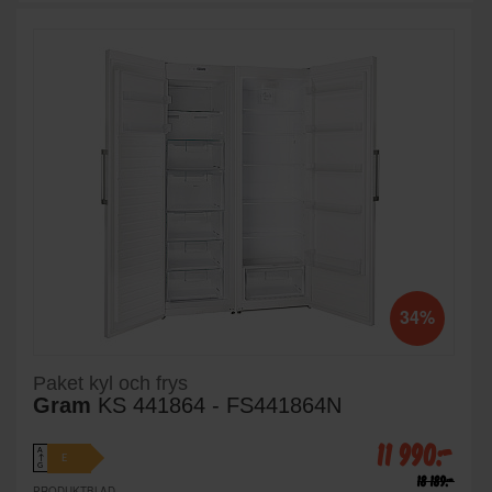
34%
Paket kyl och frys
Gram
KS 441864 - FS441864N
11 990:-
A
E
↑
G
18 189:-
PRODUKTBLAD