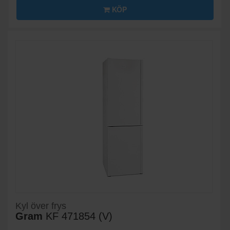
KÖP
Kyl över frys
Gram
KF 471854 (V)