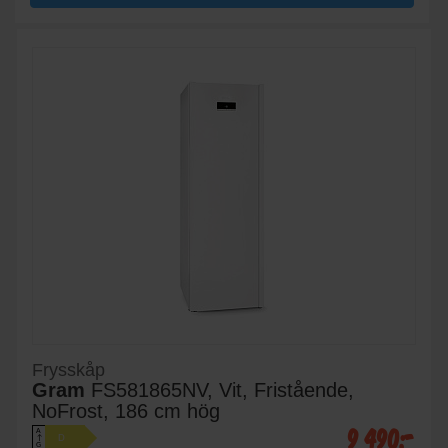
Frysskåp
Gram
FS581865NV, Vit, Fristående,
NoFrost, 186 cm hög
9 490:-
A
D
↑
G