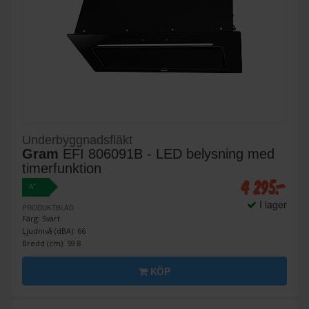
Underbyggnadsfläkt
Gram
EFI 806091B - LED belysning med
timerfunktion
4 295:-
+
A
I lager
PRODUKTBLAD
Färg: Svart
Ljudnivå (dBA): 66
Bredd (cm): 59.8
KÖP