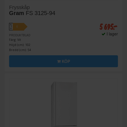
Frysskåp
Gram
FS 3125-94
5 695:-
A
E
↑
G
I lager
PRODUKTBLAD
Färg: Vit
Höjd (cm): 102
Bredd (cm): 54
KÖP