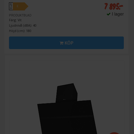
7 895:-
A
E
↑
G
I lager
PRODUKTBLAD
Färg: Vit
Ljudnivå (dBA): 40
Höjd (cm): 180
KÖP