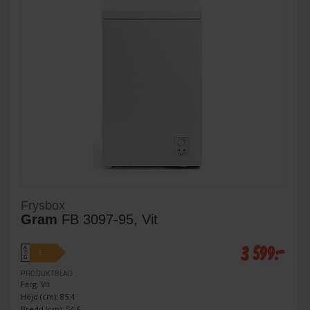
Frysbox
Gram
FB 3097-95, Vit
3 599:-
A
E
↑
G
PRODUKTBLAD
Färg: Vit
Höjd (cm): 85.4
Bredd (cm): 54.6