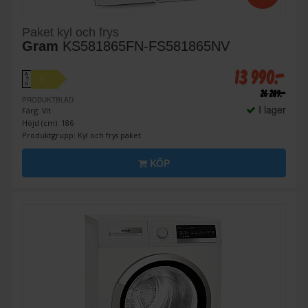
Paket kyl och frys
Gram
KS581865FN-FS581865NV
13 990:-
A
D
↑
G
26 289:-
PRODUKTBLAD
I lager
Färg: Vit
Höjd (cm): 186
Produktgrupp: Kyl och frys paket
KÖP