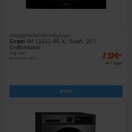
Inbyggnadsmikrovågsugn
Gram
IM 11611-90 X, Svart, 20 l,
Grillfunktion
2 324:-
Färg: Svart
Bredd (cm): 59.5
I lager
KÖP