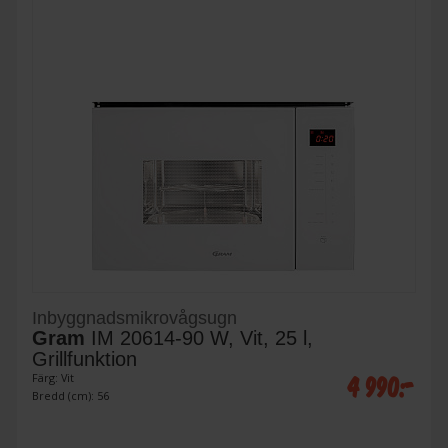
Inbyggnadsmikrovågsugn
Gram
IM 20614-90 W, Vit, 25 l,
Grillfunktion
4 990:-
Färg: Vit
Bredd (cm): 56