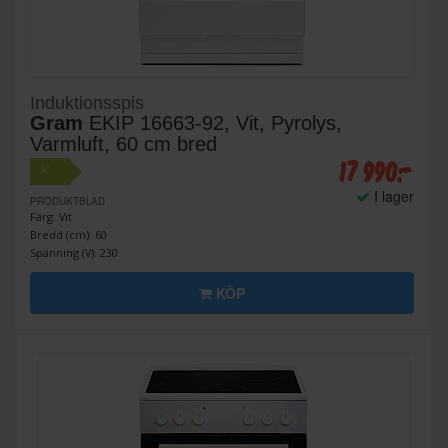
Induktionsspis
Gram
EKIP 16663-92, Vit, Pyrolys,
Varmluft, 60 cm bred
17 990:-
+
A
I lager
PRODUKTBLAD
Färg: Vit
Bredd (cm): 60
Spänning (V): 230
KÖP