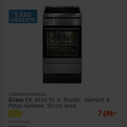
Glaskeramikspis
Gram
EK 4510-91 X, Rostfri, Varmluft &
Pizza-funktion, 50 cm bred
7 694:-
A
PRODUKTBLAD
Färg: Rostfri