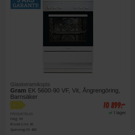
Glaskeramikspis
Gram
EK 5600-90 VF, Vit, Ångrengöring,
Barnsäker
10 899:-
A
I lager
PRODUKTBLAD
Färg: Vit
Bredd (cm): 60
Spänning (V): 400