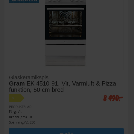
Glaskeramikspis
Gram
EK 4510-91, Vit, Varmluft & Pizza-
funktion, 50 cm bred
8 490:-
A
PRODUKTBLAD
Färg: Vit
Bredd (cm): 50
Spänning (V): 230