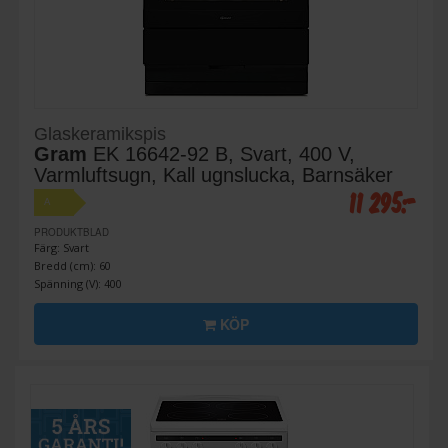
Glaskeramikspis
Gram
EK 16642-92 B, Svart, 400 V,
Varmluftsugn, Kall ugnslucka, Barnsäker
11 295:-
A
PRODUKTBLAD
Färg: Svart
Bredd (cm): 60
Spänning (V): 400
KÖP