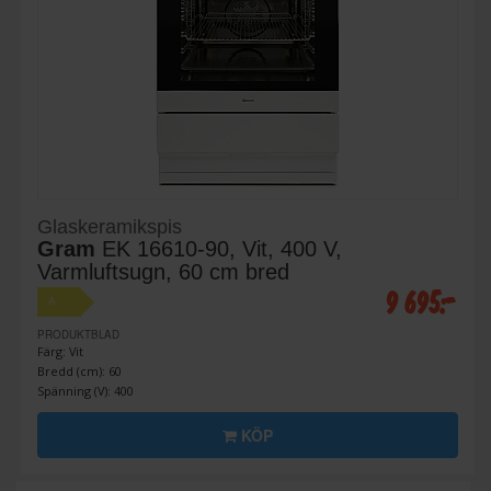
Glaskeramikspis
Gram
EK 16610-90, Vit, 400 V,
Varmluftsugn, 60 cm bred
9 695:-
A
PRODUKTBLAD
Färg: Vit
Bredd (cm): 60
Spänning (V): 400
KÖP