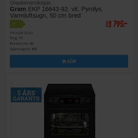
Glaskeramikspis
Gram
EKP 16643-92. vit, Pyrolys,
Varmluftsugn, 50 cm bred
13 795:-
+
A
PRODUKTBLAD
Färg: Vit
Bredd (cm): 60
Spänning (V): 400
KÖP