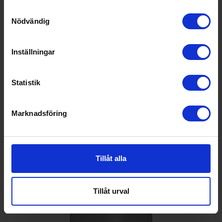
12 990:-
Samtyckesval
A
Nödvändig
PRODUKTBLAD
Färg: Vit
Bredd (cm): 60
Inställningar
Spänning (V): 230
KÖP
Statistik
Marknadsföring
Tillåt alla
Tillåt urval