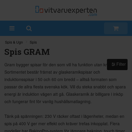
Spis & Ugn
Spis
Spis GRAM
Filter
Gram bygger spisar för den som vill ha funktion utan krusiduller.
Sortimentet består främst av glaskeramikspisar och
induktionsspisar i 50 och 60 cm bredd – alltså formaten som
passar de allra flesta svenska kök. Vill du steka snabbt och spara
energi är induktion vägen att gå. Glaskeramik är billigare i inköp
och fungerar fint för vanlig hushållsmatlagning.
Tänk på spänningen: 230 V räcker oftast i lägenheter, medan en
spis på 400 V ger mer effekt och kräver trefas inkopplat. Flera
modeller har BakingPro-system för jämnare bakning, touch timer