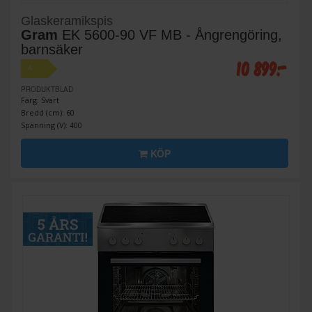
Glaskeramikspis
Gram
EK 5600-90 VF MB - Ångrengöring,
barnsäker
10 899:-
A
PRODUKTBLAD
Färg: Svart
Bredd (cm): 60
Spänning (V): 400
KÖP