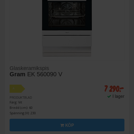
Glaskeramikspis
Gram
EK 560090 V
7 290:-
A
I lager
PRODUKTBLAD
Färg: Vit
Bredd (cm): 60
Spänning (V): 230
KÖP