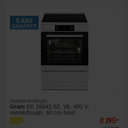
Glaskeramikspis
Gram
EK 16642-92, Vit, 400 V,
varmluftsugn, 60 cm bred
11 295:-
A
I lager