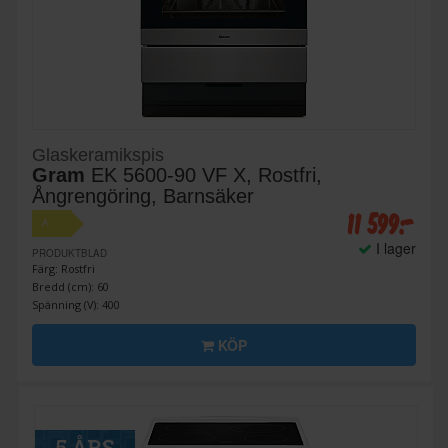
Glaskeramikspis
Gram
EK 5600-90 VF X, Rostfri,
Ångrengöring, Barnsäker
11 599:-
A
I lager
PRODUKTBLAD
Färg: Rostfri
Bredd (cm): 60
Spänning (V): 400
KÖP