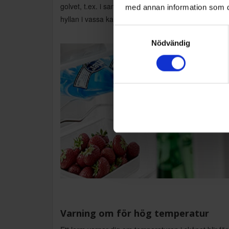
golvet, t.ex. i samband med rengöring, så splittras i
med annan information som du 
hyllan i vassa kanter.
Samtyckesval
Nödvändig
Varning om för hög temperatur