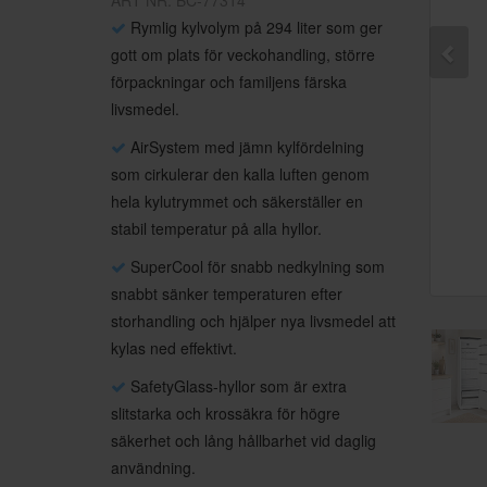
ART NR: BC-77314
Rymlig kylvolym på 294 liter som ger
gott om plats för veckohandling, större
förpackningar och familjens färska
livsmedel.
AirSystem med jämn kylfördelning
som cirkulerar den kalla luften genom
hela kylutrymmet och säkerställer en
stabil temperatur på alla hyllor.
SuperCool för snabb nedkylning som
snabbt sänker temperaturen efter
storhandling och hjälper nya livsmedel att
kylas ned effektivt.
SafetyGlass-hyllor som är extra
slitstarka och krossäkra för högre
säkerhet och lång hållbarhet vid daglig
användning.