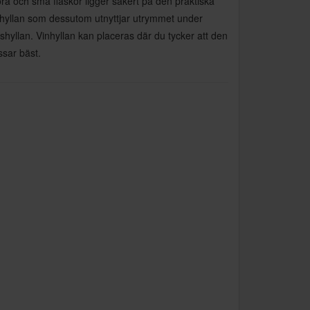
ra och små flaskor ligger säkert på den praktiska
nhyllan som dessutom utnyttjar utrymmet under
shyllan. Vinhyllan kan placeras där du tycker att den
ssar bäst.