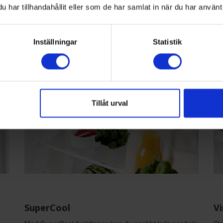
nte
matvarorna.
per
har tillhandahållit eller som de har samlat in när du har använt 
de
en
Inställningar
Statistik
Tillåt urval
SuperCool
Vi