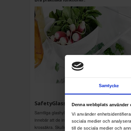
Samtycke
SafetyGlass
Denna webbplats använder 
Samtliga glashyllor är tillverkade i SafetyGlass. Det
Vi använder enhetsidentifierar
innebär att de inte bara är mycket hållbara utan ock
sociala medier och analysera 
krossäkra. Skulle du ha otur och tappa en glashylla
till de sociala medier och a