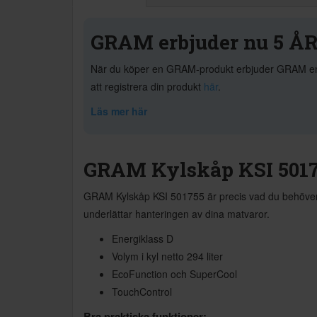
GRAM erbjuder nu 5 ÅR
När du köper en GRAM-produkt erbjuder GRAM en utö
att registrera din produkt
här
.
Läs mer här
GRAM Kylskåp KSI 5017
GRAM Kylskåp KSI 501755 är precis vad du behöver för
underlättar hanteringen av dina matvaror.
Energiklass D
Volym i kyl netto 294 liter
EcoFunction och SuperCool
TouchControl
Bra praktiska funktioner: