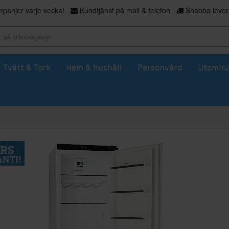
panjer varje vecka!
Kundtjänst på mail & telefon
Snabba levera
Tvätt & Tork
Hem & hushåll
Personvård
Utomhu