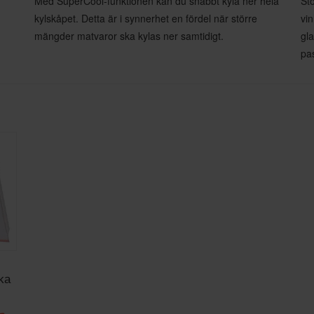
Med SuperCool-funktionen kan du snabbt kyla ner hela
Sto
kylskåpet. Detta är i synnerhet en fördel när större
vi
mängder matvaror ska kylas ner samtidigt.
gla
pa
ka