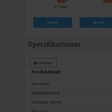
695:-
295
I lager
KÖP
KÖP
Specifikationer
Datablad
Produktblad:
Varumärke:
Modellbeteckning:
Vinkylskåp (Ja/Nej):
Höjd (cm):