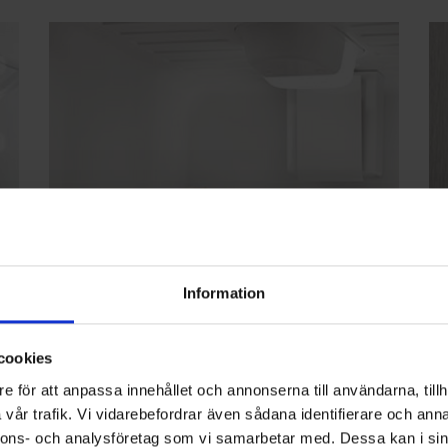
Information
Airsystem
E
cookies
Med AirSystem blåses den kalla luften runt i skåpet.
Me
e för att anpassa innehållet och annonserna till användarna, tillh
så
Det säkrar en jämn temperatur på alla hyllor så att du
sk
vår trafik. Vi vidarebefordrar även sådana identifierare och anna
 på
slipper tänka på var i skåpet du ska placera
är
nnons- och analysföretag som vi samarbetar med. Dessa kan i sin