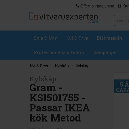
Offert & rådgivning
Kam
Spis & Ugn
Kyl & Frys
Diskmaskin
Professionella vitvaror
Kampanjer
Kyl & Frys
Kylskåp
Kylskåp
Kylskåp
Gram -
KSI501755 -
Passar IKEA
kök Metod