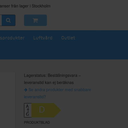
nser från lager i Stockholm
sprodukter
Luftvård
Outlet
Lagerstatus: Beställningsvara –
leveranstid kan ej beräknas
Se andra produkter med snabbare
leveranstid?
A
D
↑
G
PRODUKTBLAD