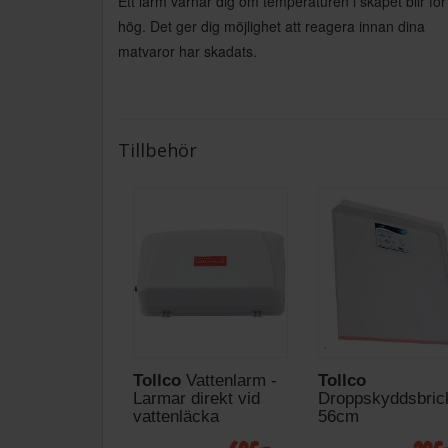
Ett larm varnar dig om temperaturen i skåpet blir för
hög. Det ger dig möjlighet att reagera innan dina
matvaror har skadats.
Tillbehör
Tollco
Vattenlarm -
Tollco
Larmar direkt vid
Droppskyddsbric
vattenläcka
56cm