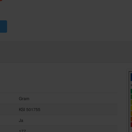
:-
Gram
KSI 501755
Ja
177