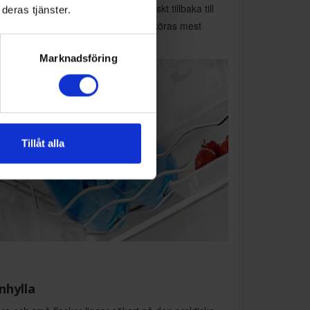
iod regleras temperaturen automatiskt tillbaka till
deras tjänster.
n rekommenderade för att därefter köras mest
ergirätt och ekonomiskt.
Marknadsföring
Tillåt alla
nhylla