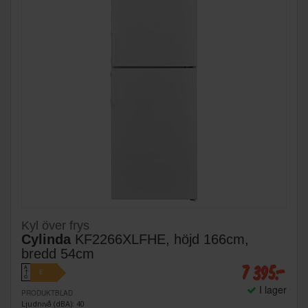
Kyl över frys
Cylinda
KF2266XLFHE, höjd 166cm,
bredd 54cm
7 395:-
A
E
↑
G
I lager
PRODUKTBLAD
Ljudnivå (dBA): 40