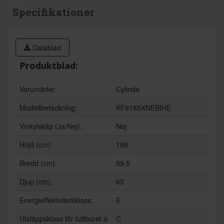
Specifikationer
Datablad
Produktblad:
Varumärke:
Cylinda
Modellbeteckning:
KF9185XNEBIHE
Vinkylskåp (Ja/Nej):
Nej
Höjd (cm):
186
Bredd (cm):
59.5
Djup (cm):
65
Energieffektivitetsklass:
E
Utsläppsklass för luftburet a
C