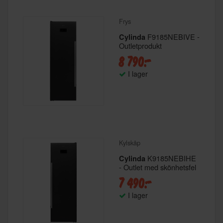
Frys
F9185NEBIVE -
Cylinda
Outletprodukt
8 790:-
I lager
Kylskåp
K9185NEBIHE
Cylinda
- Outlet med skönhetsfel
7 490:-
I lager