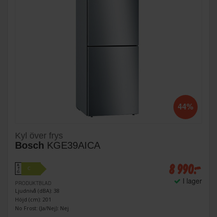
44%
Kyl över frys
Bosch
KGE39AICA
8 990:-
A
C
↑
G
I lager
PRODUKTBLAD
Ljudnivå (dBA): 38
Höjd (cm): 201
No Frost: (Ja/Nej): Nej