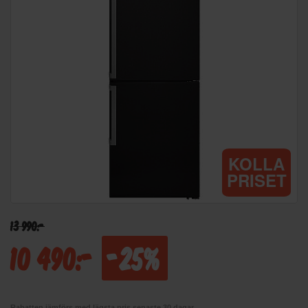
KOLLA
PRISET
13 990:-
10 490:-
-25%
Rabatten jämförs med lägsta pris senaste 30 dagar.