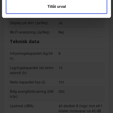
Tillåt urval
Självavfrostande frys (ja/ne
Ja
j):
Display på dörr (Ja/Nej):
Ja
Wi-Fi anslutning (Ja/Nej):
Nej
Teknisk data
Infrysningskapacitet (kg/24
8
h):
Lagringskapacitet vid ström
10
avbrott (h):
Netto kapacitet frys (l):
101
Årlig energiförbrukning (kW
250
h/år):
Ljudnivå (dBA):
40 decibel A (regn mot ett f
önster motsvarar ca 45 dB