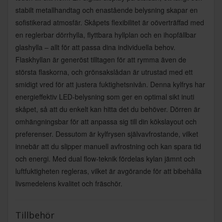
stabilt metallhandtag och enastående belysning skapar en
sofistikerad atmosfär. Skåpets flexibilitet är oöverträffad med
en reglerbar dörrhylla, flyttbara hyllplan och en ihopfällbar
glashylla – allt för att passa dina individuella behov.
Flaskhyllan är generöst tilltagen för att rymma även de
största flaskorna, och grönsakslådan är utrustad med ett
smidigt vred för att justera fuktighetsnivån. Denna kylfrys har
energieffektiv LED-belysning som ger en optimal sikt inuti
skåpet, så att du enkelt kan hitta det du behöver. Dörren är
omhängningsbar för att anpassa sig till din kökslayout och
preferenser. Dessutom är kylfrysen självavfrostande, vilket
innebär att du slipper manuell avfrostning och kan spara tid
och energi. Med dual flow-teknik fördelas kylan jämnt och
luftfuktigheten regleras, vilket är avgörande för att bibehålla
livsmedelens kvalitet och fräschör.
Tillbehör