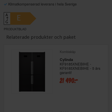
Klimatkompenserad leverans i hela Sverige
A
E
↑
G
PRODUKTBLAD
Relaterade produkter och paket
Kombiskåp
Cylinda
KF9185XNEBIHE -
KF9185XNEBIHE - 5 års
garanti!
21 490:-