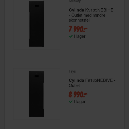
Kylskåp
K9185NEBIHE
Cylinda
- Outlet med mindre
skönhetsfel
7 990:-
I lager
Frys
F9185NEBIVE -
Cylinda
Outlet
8 990:-
I lager