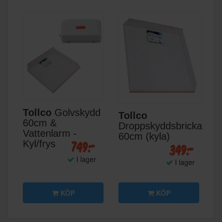
Tollco
Golvskydd
Tollco
60cm &
Droppskyddsbricka
Vattenlarm -
60cm (kyla)
749:-
Kyl/frys
349:-
I lager
I lager
KÖP
KÖP