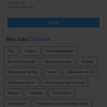
Höjd (cm): 166
No Frost: (Ja/Nej): Nej
KÖP
Mer från
Cylinda
Frys
Frysbox
Kombiskåpspaket
Kyl och frys kombi
Kyl och frys paket
Kylskåp
Side by side kyl frys
Vinkyl
Diskmaskin 45 cm
Diskmaskin 60 cm
Kombinerad tvätt och tork
Mangel
Torkskåp
Torktumlare
Tvättmaskin
Tvättmaskin och torktumlare paket