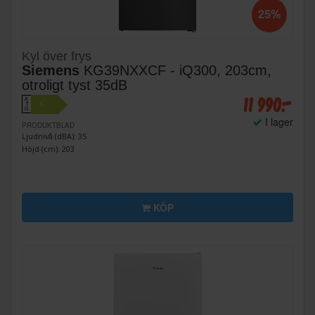
25%
Kyl över frys
Siemens
KG39NXXCF - iQ300, 203cm,
otroligt tyst 35dB
11 990:-
A
C
↑
G
I lager
PRODUKTBLAD
Ljudnivå (dBA): 35
Höjd (cm): 203
KÖP