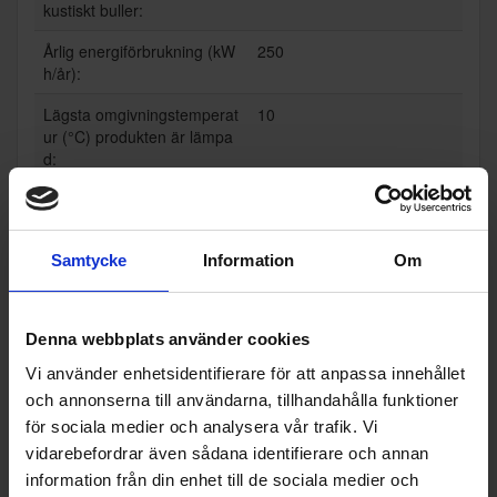
kustiskt buller:
Årlig energiförbrukning (kW
250
h/år):
Lägsta omgivningstemperat
10
ur (°C) produkten är lämpa
d:
Högsta omgivningstempera
43
tur (°C) produkten är lämpa
d:
Samtycke
Information
Om
Vinterinställning:
Nej
Frysen stjärnmärkning:
4
Denna webbplats använder cookies
Snabbinfrysningsfunktion (J
Ja
Vi använder enhetsidentifierare för att anpassa innehållet
a/Nej):
och annonserna till användarna, tillhandahålla funktioner
för sociala medier och analysera vår trafik. Vi
Garanti:
5 år
vidarebefordrar även sådana identifierare och annan
EAN
7392186323374
information från din enhet till de sociala medier och