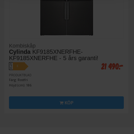
Kombiskåp
Cylinda
KF9185XNERFHE-
KF9185XNERFHE - 5 års garanti!
21 490:-
A
E
↑
G
PRODUKTBLAD
Färg: Rostfri
Höjd (cm): 186
KÖP