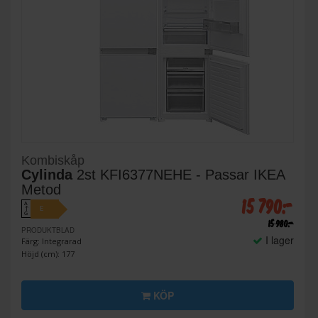
Kombiskåp
Cylinda
2st KFI6377NEHE - Passar IKEA
Metod
15 790:-
A
E
↑
G
15 980:-
PRODUKTBLAD
I lager
Färg: Integrarad
Höjd (cm): 177
KÖP