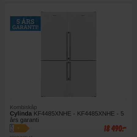
Kombiskåp
Cylinda
KF4485XNHE - KF4485XNHE - 5
års garanti
18 490:-
A
E
↑
G