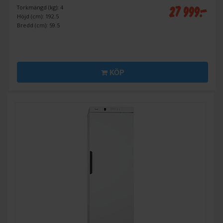
27 999:-
Torkmängd (kg): 4
Höjd (cm): 192.5
Bredd (cm): 59.5
KÖP