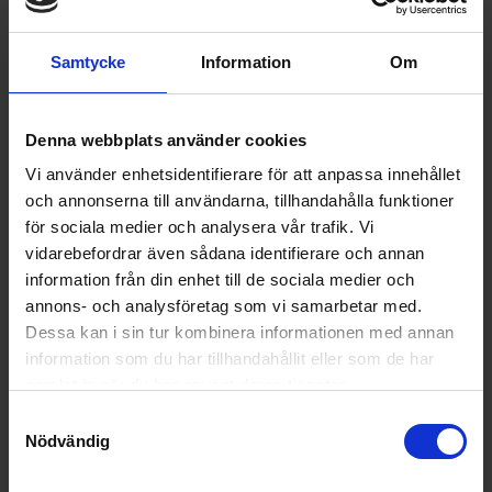
Samtycke
Information
Om
Denna webbplats använder cookies
Torkskåp
Vi använder enhetsidentifierare för att anpassa innehållet
Cylinda
TS3190ECOV
och annonserna till användarna, tillhandahålla funktioner
för sociala medier och analysera vår trafik. Vi
10 895:-
Torkmängd (kg): 4
vidarebefordrar även sådana identifierare och annan
Höjd (cm): 185
Bredd (cm): 59.7
information från din enhet till de sociala medier och
annons- och analysföretag som vi samarbetar med.
Dessa kan i sin tur kombinera informationen med annan
information som du har tillhandahållit eller som de har
KÖP
samlat in när du har använt deras tjänster.
Samtyckesval
Nödvändig