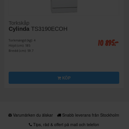
Torkskåp
Cylinda
TS3190ECOH
10 895:-
Torkmängd (kg): 4
Höjd (cm): 185
Bredd (cm): 59.7
KÖP
Varumärken du älskar
Snabb leverans från Stockholm
Tips, råd & offert på mail och telefon