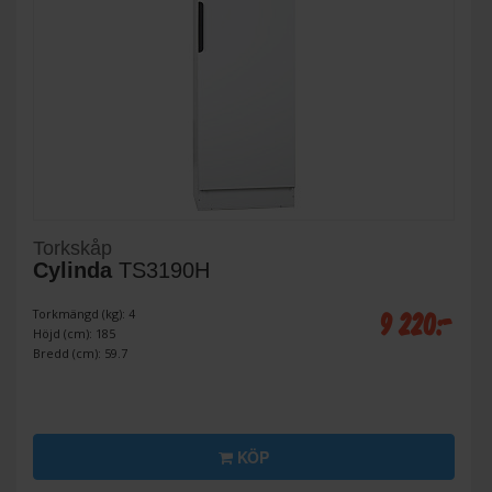
Torkskåp
Cylinda
TS3190H
9 220:-
Torkmängd (kg): 4
Höjd (cm): 185
Bredd (cm): 59.7
KÖP