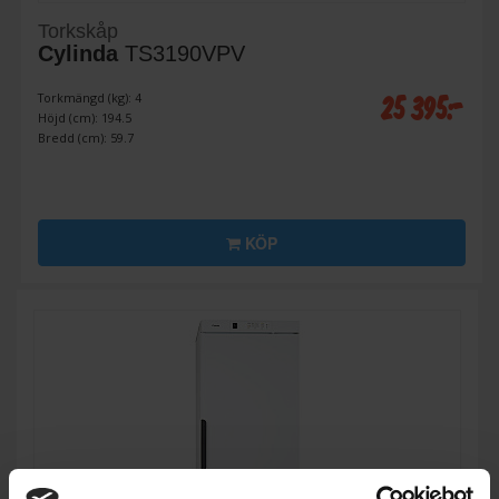
Torkskåp
Cylinda
TS3190VPV
25 395:-
Torkmängd (kg): 4
Höjd (cm): 194.5
Bredd (cm): 59.7
KÖP