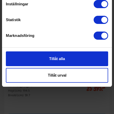
Inställningar
Statistik
Marknadsföring
Tillåt alla
Torkskåp
Tillåt urval
Cylinda
TS3190VPH
25 395:-
Torkmängd (kg): 4
Höjd (cm): 194.5
Bredd (cm): 59.7