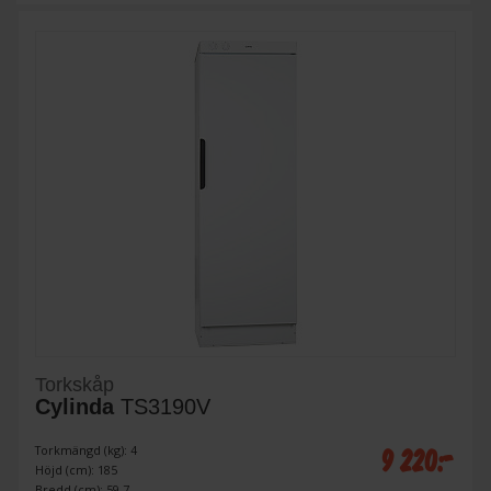
Torkskåp
Cylinda
TS3190V
9 220:-
Torkmängd (kg): 4
Höjd (cm): 185
Bredd (cm): 59.7