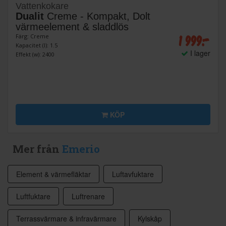
Vattenkokare
Dualit
Creme - Kompakt, Dolt
värmeelement & sladdlös
1 999:-
Färg: Creme
Kapacitet (l): 1.5
I lager
Effekt (w): 2400
KÖP
Mer från
Emerio
Element & värmefläktar
Luftavfuktare
Luftfuktare
Luftrenare
Terrassvärmare & infravärmare
Kylskåp