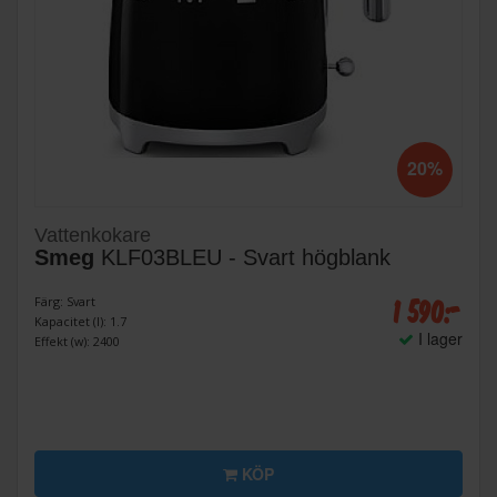
20%
Vattenkokare
Smeg
KLF03BLEU - Svart högblank
1 590:-
Färg: Svart
Kapacitet (l): 1.7
I lager
Effekt (w): 2400
KÖP