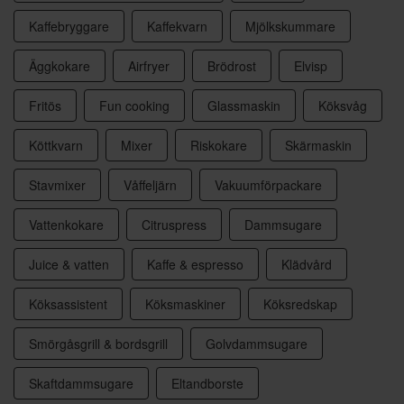
Kaffebryggare
Kaffekvarn
Mjölkskummare
Äggkokare
Airfryer
Brödrost
Elvisp
Fritös
Fun cooking
Glassmaskin
Köksvåg
Köttkvarn
Mixer
Riskokare
Skärmaskin
Stavmixer
Våffeljärn
Vakuumförpackare
Vattenkokare
Citruspress
Dammsugare
Juice & vatten
Kaffe & espresso
Klädvård
Köksassistent
Köksmaskiner
Köksredskap
Smörgåsgrill & bordsgrill
Golvdammsugare
Skaftdammsugare
Eltandborste