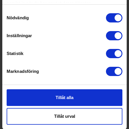
samlat in när du har använt deras tjänster.
Samtyckesval
Nödvändig
Inställningar
Statistik
Marknadsföring
Tillåt alla
20%
Tillåt urval
Vattenkokare
Smeg
KLF03CREU - Creme