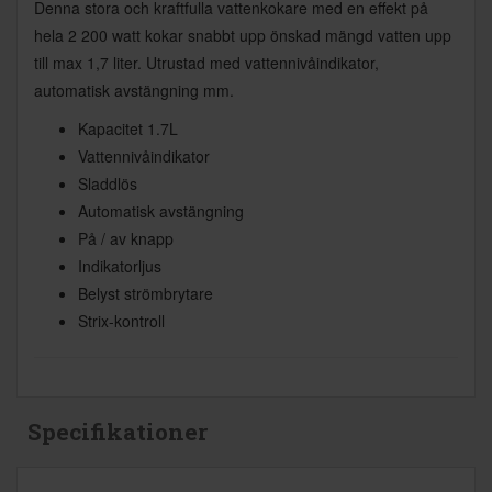
Denna stora och kraftfulla vattenkokare med en effekt på
hela 2 200 watt kokar snabbt upp önskad mängd vatten upp
till max 1,7 liter. Utrustad med vattennivåindikator,
automatisk avstängning mm.
Kapacitet 1.7L
Vattennivåindikator
Sladdlös
Automatisk avstängning
På / av knapp
Indikatorljus
Belyst strömbrytare
Strix-kontroll
Specifikationer