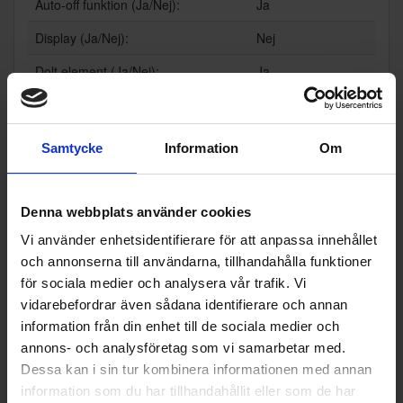
Auto-off funktion (Ja/Nej):
Ja
Display (Ja/Nej):
Nej
Dolt element (Ja/Nej):
Ja
Reglerbar temperatur (Ja/Nej):
Nej
Vattenmätare (Ja/Nej):
Ja
Samtycke
Information
Om
Wi-Fi anslutning (Ja/Nej):
Nej
Teknisk data
Denna webbplats använder cookies
Vi använder enhetsidentifierare för att anpassa innehållet
Effekt (w):
2200
och annonserna till användarna, tillhandahålla funktioner
Kapacitet (l):
1.7
för sociala medier och analysera vår trafik. Vi
vidarebefordrar även sådana identifierare och annan
information från din enhet till de sociala medier och
Populära produkter i denna kategori
annons- och analysföretag som vi samarbetar med.
Dessa kan i sin tur kombinera informationen med annan
information som du har tillhandahållit eller som de har