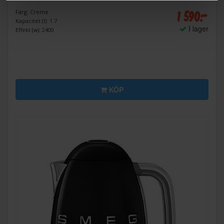
1 590:-
Färg: Creme
Kapacitet (l): 1.7
I lager
Effekt (w): 2400
KÖP