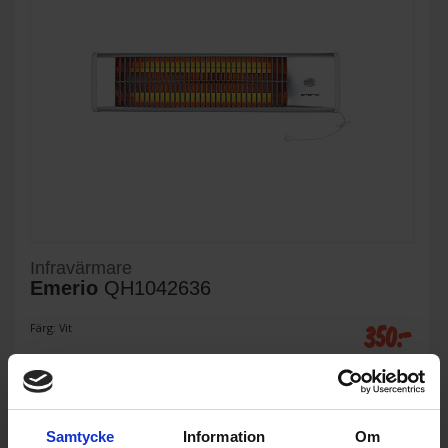
Infravärmare
Emerio
QH1042636
350:-
Färg: Vit
Samtycke
Information
Om