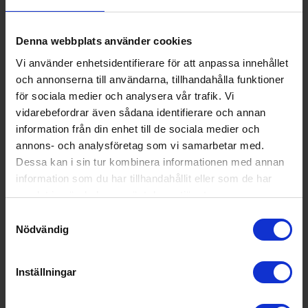
KÖP
Denna webbplats använder cookies
Vi använder enhetsidentifierare för att anpassa innehållet
och annonserna till användarna, tillhandahålla funktioner
för sociala medier och analysera vår trafik. Vi
vidarebefordrar även sådana identifierare och annan
information från din enhet till de sociala medier och
annons- och analysföretag som vi samarbetar med.
Dessa kan i sin tur kombinera informationen med annan
information som du har tillhandahållit eller som de har
samlat in när du har använt deras tjänster.
Samtyckesval
Nödvändig
Infravärmare
Inställningar
Emerio
PH-121951 - Tre justerbara
värmelägen