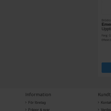
Brödro
Emer
Uppti
Färg: 
Effekt (
Information
Kundt
För företag
Kontak
Frågor & svar
Vanlig