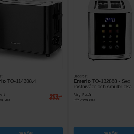
st
Brödrost
io
TO-114308.4
Emerio
TO-132888 - Sex
rostnivåer och smulbricka
253:-
vart
Färg: Rostfri
w): 700
Effekt (w): 800
KÖP
KÖP