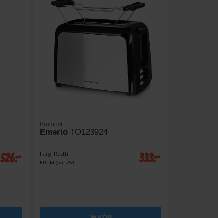
Brödrost
Emerio
TO123924
526:-
333:-
Färg: Rostfri
Effekt (w): 750
KÖP