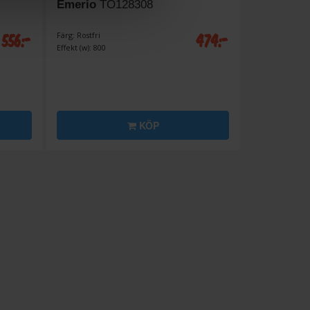
Emerio
TO128308
556:-
474:-
Färg: Rostfri
Effekt (w): 800
KÖP