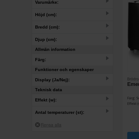
Varumärke:
10
Emerio
Höjd (cm):
–
Bredd (cm):
–
Djup (cm):
Allmän information
–
Färg:
Funktioner och egenskaper
1
Creme
Brödro
Display (Ja/Nej):
1
Grön
Emer
Teknisk data
3
Ja
4
Rostfri
Färg: S
Effekt (w):
7
Nej
4
Svart
Effekt (
–
Antal temperaturer (st):
–