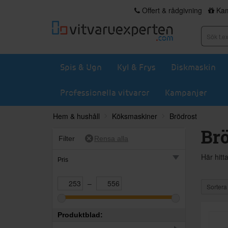
Offert & rådgivning
Kam
Spis & Ugn
Kyl & Frys
Diskmaskin
Professionella vitvaror
Kampanjer
Hem & hushåll
Köksmaskiner
Brödrost
Br
Filter
Här hitt
Pris
–
Sortera
Produktblad: