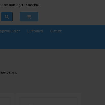
nser från lager i Stockholm
sprodukter
Luftvård
Outlet
aruexperten.