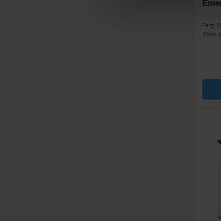
Emer
Färg: S
Effekt (