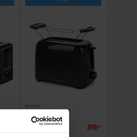
Brödrost
ivor
Emerio
TO1286763
394:-
298:-
Färg: Svart
Effekt (w): 700