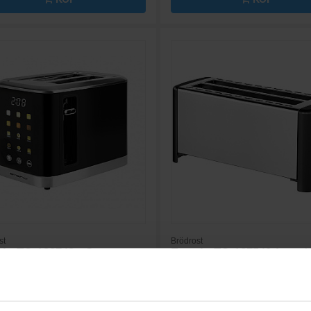
st
Brödrost
io
TO-132743 - Sex
Emerio
TO-127549 fyra sk
nivåer och smulbricka
504:-
vart
Färg: Rostfri
w): 800
Effekt (w): 1200