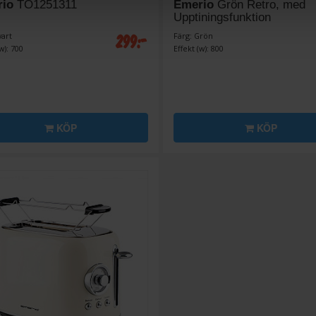
io
TO1251311
Emerio
Grön Retro, med
Upptiningsfunktion
299:-
vart
Färg: Grön
w): 700
Effekt (w): 800
KÖP
KÖP