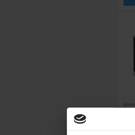
Brödro
Emer
rost
Färg: S
Effekt (