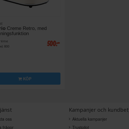
st
io
Creme Retro, med
ningsfunktion
500:-
Crème
w): 800
KÖP
jänst
Kampanjer och kundbet
ta oss
Aktuella kampanjer
a frågor
Trustpilot