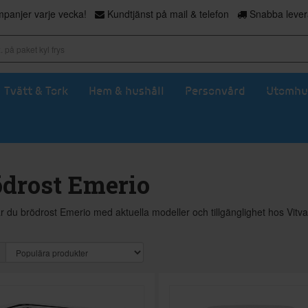
panjer varje vecka!
Kundtjänst på mail & telefon
Snabba levera
Tvätt & Tork
Hem & hushåll
Personvård
Utomhu
ödrost Emerio
ar du brödrost Emerio med aktuella modeller och tillgänglighet hos Vitv