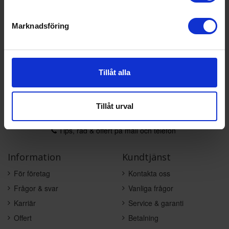
Marknadsföring
KÖP
Tillåt alla
Tillåt urval
Varumärken du älskar
Snabb leverans från Stockholm
Tips, råd & offert på mail och telefon
Information
Kundtjänst
För företag
Kontakta oss
Frågor & svar
Vanliga frågor
Karriär
Service & garanti
Offert
Betalning