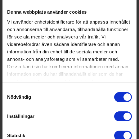
Denna webbplats använder cookies
Vi använder enhetsidentifierare för att anpassa innehållet
och annonserna till användarna, tillhandahålla funktioner
för sociala medier och analysera vår trafik. Vi
vidarebefordrar även sådana identifierare och annan
information från din enhet till de sociala medier och
annons- och analysföretag som vi samarbetar med.
Dessa kan i sin tur kombinera informationen med annan
information som du har tillhandahållit eller som de har
samlat in när du har använt deras tjänster.
Samtyckesval
Nödvändig
Rakapparat
Emerio
RS129355
Inställningar
256:-
Färg: Svart
Statistik