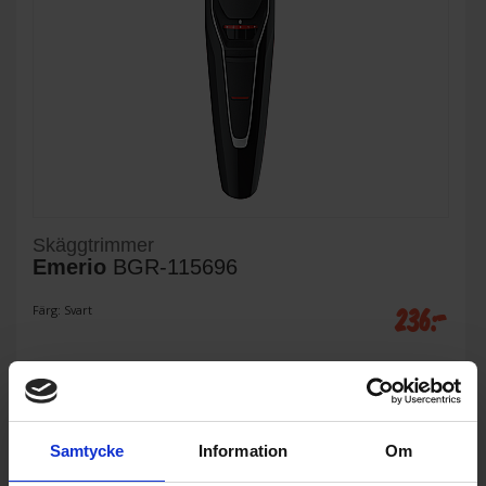
Skäggtrimmer
Emerio
BGR-115696
236:-
Färg: Svart
KÖP
Samtycke
Information
Om