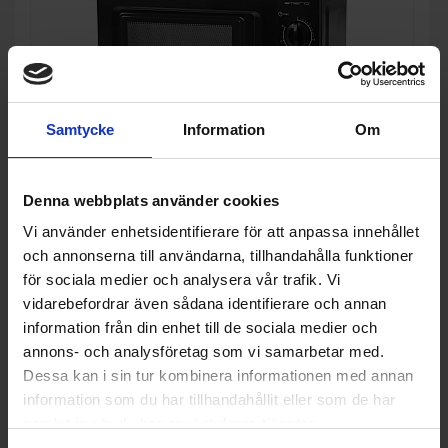
Samtycke
Information
Om
17%
Denna webbplats använder cookies
Fristående mikrovågsugn
Vi använder enhetsidentifierare för att anpassa innehållet
Emerio
MW-124745
och annonserna till användarna, tillhandahålla funktioner
för sociala medier och analysera vår trafik. Vi
995:-
Färg: Svart
vidarebefordrar även sådana identifierare och annan
Bredd (cm): 45
1 199:-
information från din enhet till de sociala medier och
annons- och analysföretag som vi samarbetar med.
Dessa kan i sin tur kombinera informationen med annan
information som du har tillhandahållit eller som de har
KÖP
samlat in när du har använt deras tjänster.