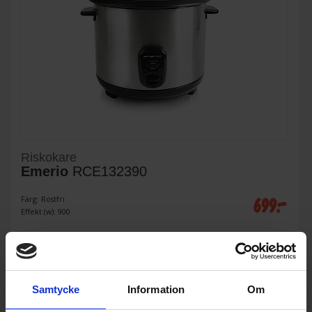
Riskokare
Emerio
RCE132390
699:-
Färg: Rostfri
Effekt (w): 900
KÖP
Samtycke
Information
Om