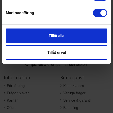
Marknadsföring
KÖP
Tillåt alla
Tillåt urval
Varumärken du älskar
Snabb leverans från Stockholm
Tips, råd & offert på mail och telefon
Information
Kundtjänst
För företag
Kontakta oss
Frågor & svar
Vanliga frågor
Karriär
Service & garanti
Offert
Betalning