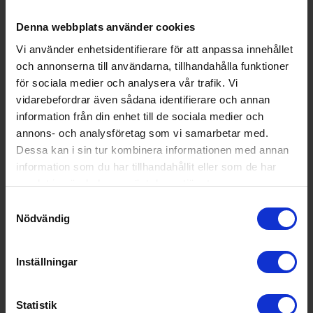
Denna webbplats använder cookies
Vi använder enhetsidentifierare för att anpassa innehållet
och annonserna till användarna, tillhandahålla funktioner
för sociala medier och analysera vår trafik. Vi
vidarebefordrar även sådana identifierare och annan
information från din enhet till de sociala medier och
annons- och analysföretag som vi samarbetar med.
Dessa kan i sin tur kombinera informationen med annan
information som du har tillhandahållit eller som de har
samlat in när du har använt deras tjänster.
Samtyckesval
Nödvändig
Riskokare
Emerio
RCE1101185
Inställningar
373:-
Färg: Rostfri
Effekt (w): 500
Statistik