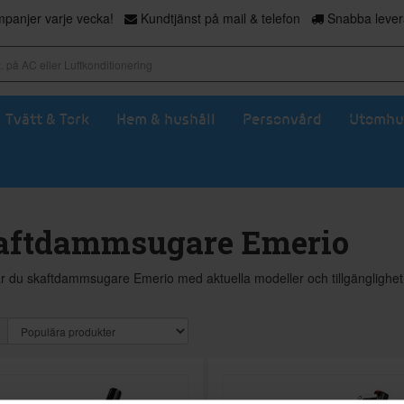
panjer varje vecka!
Kundtjänst på mail & telefon
Snabba levera
Tvätt & Tork
Hem & hushåll
Personvård
Utomhu
aftdammsugare Emerio
ar du skaftdammsugare Emerio med aktuella modeller och tillgänglighet