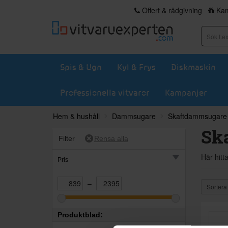
Offert & rådgivning
Kam
Spis & Ugn
Kyl & Frys
Diskmaskin
Professionella vitvaror
Kampanjer
Hem & hushåll
Dammsugare
Skaftdammsugare
Sk
Filter
Här hitt
Pris
–
Sortera
Produktblad: