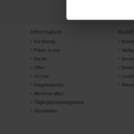
Information
Kundt
För företag
Kontak
Frågor & svar
Vanlig
Karriär
Servic
Offert
Betaln
Om oss
Levera
Integritetspolicy
Returi
Allmänna villkor
Tillgänglighetsredogörelse
Varumärken