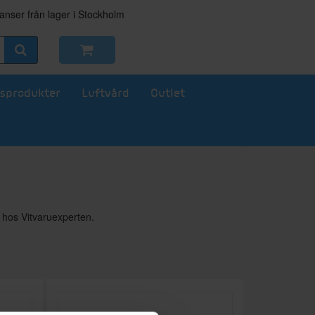
nser från lager i Stockholm
sprodukter
Luftvård
Outlet
 hos Vitvaruexperten.