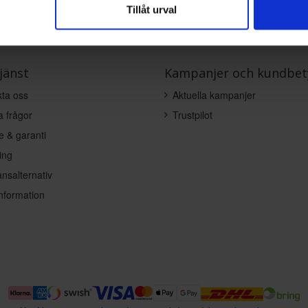
Tillåt urval
jänst
Kampanjer och kundbet
ta oss
Aktuella kampanjer
a frågor
Trustpilot
e & garanti
ing
nsalternativ
nformation