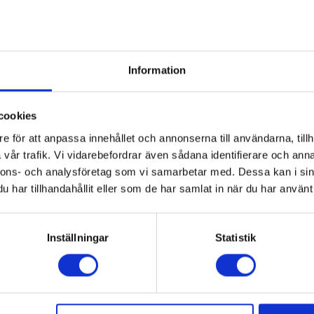
Information
cookies
e för att anpassa innehållet och annonserna till användarna, tillh
vår trafik. Vi vidarebefordrar även sådana identifierare och anna
nnons- och analysföretag som vi samarbetar med. Dessa kan i sin
dammsugare
Skaftdammsugare
har tillhandahållit eller som de har samlat in när du har använt 
io
UVC129496
Emerio
UVC130959
2 395:-
1
t
Färg: Vit
): 2,53
Vikt (kg): 2,35
Inställningar
Statistik
yp: HEPA Hygienisk
Filtertyp: HEPA H11
KÖP
KÖP