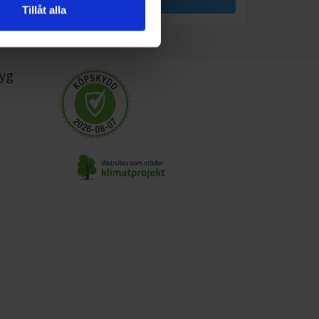
Tillåt alla
yg