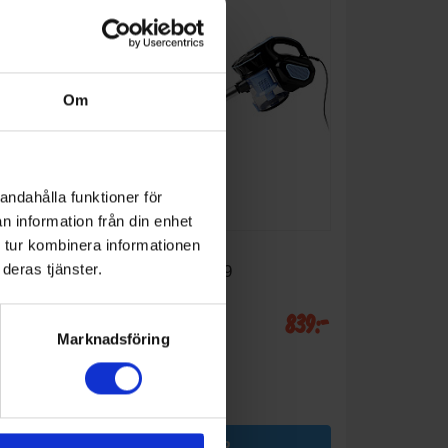
Om
andahålla funktioner för
n information från din enhet
 tur kombinera informationen
Skaftdammsugare
deras tjänster.
Emerio
UVE123109
 307:-
839:-
Färg: Blå
Vikt (kg): 2,441
Marknadsföring
Filtertyp: HEPA Hygienisk
filter
KÖP