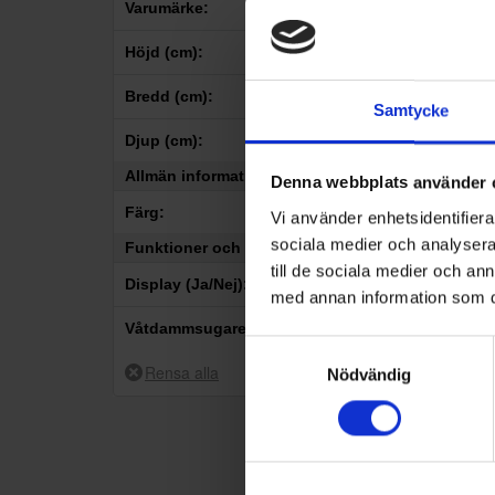
Varumärke:
3
Emerio
Höjd (cm):
–
Bredd (cm):
Samtycke
–
Djup (cm):
Allmän information
–
Denna webbplats använder 
Färg:
Vi använder enhetsidentifierar
sociala medier och analysera 
Funktioner och egenskaper
1
Blå
till de sociala medier och a
Skaft
Display (Ja/Nej):
2
Vit
med annan information som du 
Emer
1
Ja
Våtdammsugare (Ja/Nej):
Samtyckesval
Färg: Vi
2
Nej
3
Nej
Vikt (kg
Nödvändig
Filtert
filter