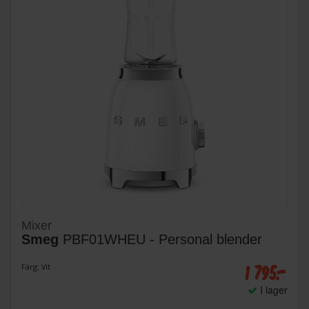
Mixer
Smeg
PBF01WHEU - Personal blender
1 795:-
Färg: Vit
I lager