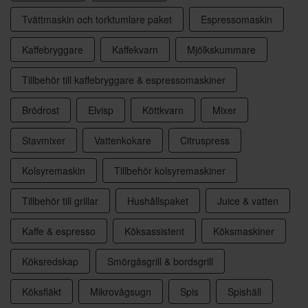
Tvättmaskin och torktumlare paket
Espressomaskin
Kaffebryggare
Kaffekvarn
Mjölkskummare
Tillbehör till kaffebryggare & espressomaskiner
Brödrost
Elvisp
Köttkvarn
Mixer
Stavmixer
Vattenkokare
Citruspress
Kolsyremaskin
Tillbehör kolsyremaskiner
Tillbehör till grillar
Hushållspaket
Juice & vatten
Kaffe & espresso
Köksassistent
Köksmaskiner
Köksredskap
Smörgåsgrill & bordsgrill
Köksfläkt
Mikrovågsugn
Spis
Spishäll