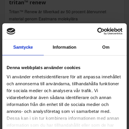
tritan™ renew
Tritan™ Renew är tillverkad av 50 procent återvunnet
material genom Eastmans molekylära
återvinningsteknologier. Detta bidrar till att minska plastavfall
från deponier och förbränning samt förhindrar att plast
hamnar i havet. Materialet är slitstarkt, diskmaskinssäkert
och helt BPA-fritt.
Samtycke
Information
Om
Denna webbplats använder cookies
Vi använder enhetsidentifierare för att anpassa innehållet
Specifikationer
och annonserna till användarna, tillhandahålla funktioner
för sociala medier och analysera vår trafik. Vi
vidarebefordrar även sådana identifierare och annan
Produktblad:
information från din enhet till de sociala medier och
annons- och analysföretag som vi samarbetar med.
Varumärke:
Smeg
Dessa kan i sin tur kombinera informationen med annan
Höjd (cm):
33.5
information som du har tillhandahållit eller som de har