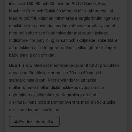
inklusive 160, 90 och 60 minuter, AUTO Sense, Eco,
Machine Care och Quick 30 Minutes för snabba resultat.
Med AutoOff-funktionen minimeras energiförbrukningen när
maskinen inte används, medan vattensäkerhetssystemet
med hel botten och flottör skyddar mot vattenläckage.
Indikatorer för påfyllning av salt och sköljmedel säkerställer
att maskinen alltid fungerar optimalt, vilket gör diskningen
både smidig och effektiv.
DoorFit Kit:
Med det medföljande DoorFit Kit är produkten
anpassad för köksluckor mellan 70 och 80 cm vid
standardinstallation. Kitet används för att täcka
mellanrummet mellan diskmaskinens ovansida och
undersidan av köksbänken. Kontrollera alltid att
diskmaskinens mått stämmer överens med din kökslucka
eller front innan installation.
Produktinformation