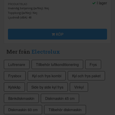
I lager
PRODUKTBLAD
Invändig belysning (Ja/Nej): Nej
Toppkorg (Ja/Nej): Nej
Ljudnivå (dBA): 48
KÖP
Mer från
Electrolux
Luftrenare
Tillbehör luftkonditionering
Frys
Frysbox
Kyl och frys kombi
Kyl och frys paket
Kylskåp
Side by side kyl frys
Vinkyl
Bänkdiskmaskin
Diskmaskin 45 cm
Diskmaskin 60 cm
Tillbehör diskmaskin