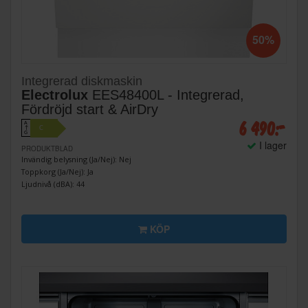
50%
Integrerad diskmaskin
Electrolux
EES48400L - Integrerad,
Fördröjd start & AirDry
6 490:-
A
C
↑
G
I lager
PRODUKTBLAD
Invändig belysning (Ja/Nej): Nej
Toppkorg (Ja/Nej): Ja
Ljudnivå (dBA): 44
KÖP