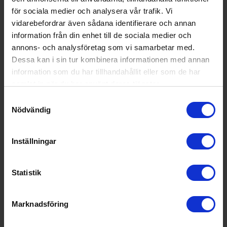
Utsläppsklass för luftbu
B
för sociala medier och analysera vår trafik. Vi
ret akustiskt buller:
vidarebefordrar även sådana identifierare och annan
information från din enhet till de sociala medier och
Ljudnivå:
44 decibel A (regn mot ett fönst
er motsvarar ca 45 dB A)
annons- och analysföretag som vi samarbetar med.
Dessa kan i sin tur kombinera informationen med annan
Antal kuvert (st):
13
information som du har tillhandahållit eller som de har
samlat in när du har använt deras tjänster.
Vattenförbrukningen i lit
9.9
er per disk:
Samtyckesval
Nödvändig
Programtid för diskprog
03:47
ramet, EKO:
Inställningar
EAN
7333394107523
Allmän information
Statistik
Torksystem:
Dry Assist
Färg:
Integrerad
Marknadsföring
Produktgrupp:
Integrerad diskmaskin