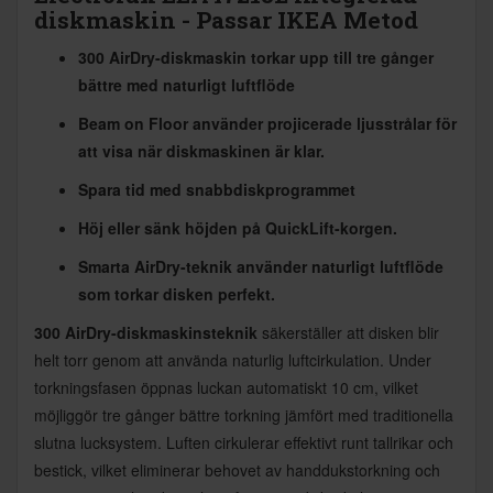
diskmaskin - Passar IKEA Metod
300 AirDry-diskmaskin torkar upp till tre gånger
bättre med naturligt luftflöde
Beam on Floor använder projicerade ljusstrålar för
att visa när diskmaskinen är klar.
Spara tid med snabbdiskprogrammet
Höj eller sänk höjden på QuickLift-korgen.
Smarta AirDry-teknik använder naturligt luftflöde
som torkar disken perfekt.
300 AirDry-diskmaskinsteknik
säkerställer att disken blir
helt torr genom att använda naturlig luftcirkulation. Under
torkningsfasen öppnas luckan automatiskt 10 cm, vilket
möjliggör tre gånger bättre torkning jämfört med traditionella
slutna lucksystem. Luften cirkulerar effektivt runt tallrikar och
bestick, vilket eliminerar behovet av handdukstorkning och