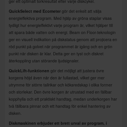
ger ett optimalt torkresultat efter varje diskcykel.
QuickSelect med Ecometer
gör det enkelt att välja
energieffektiva program. Med hjälp av gröna staplar visas
tydligt hur energieffektivt varje program är, vilket hjälper till
att spara både vatten och energi. Beam on Floor-teknologin
ger en visuell indikation på diskstatus genom att projicera en
röd punkt på golvet när programmet är igång och en grön
punkt när disken är klar. Detta ger en tyst och diskret
återkoppling utan störande ljudsignaler.
QuickLift-funktionen
gör det möjligt att justera övre
korgens höjd även när den är fullastad, vilket ger mer
utrymme för större tallrikar och köksredskap i olika former
och storlekar. Den övre korgen är utrustad med en fällbar
kopphylla och ett praktiskt handtag, medan underkorgen har
två fällbara pinnar och ett handtag för enkel hantering av
disken.
Diskmaskinen erbjuder ett brett urval av program, i