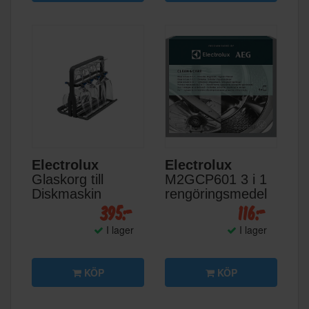
Electrolux
Electrolux
Glaskorg till
M2GCP601 3 i 1
Diskmaskin
rengöringsmedel
395:-
116:-
I lager
I lager
KÖP
KÖP