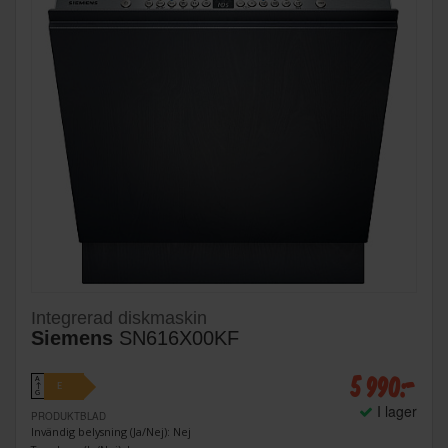
Integrerad diskmaskin
Siemens
SN616X00KF
5 990:-
A
E
↑
G
I lager
PRODUKTBLAD
Invändig belysning (Ja/Nej): Nej