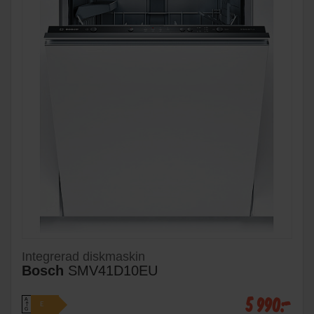
Integrerad diskmaskin
Bosch
SMV41D10EU
5 990:-
A
E
↑
G