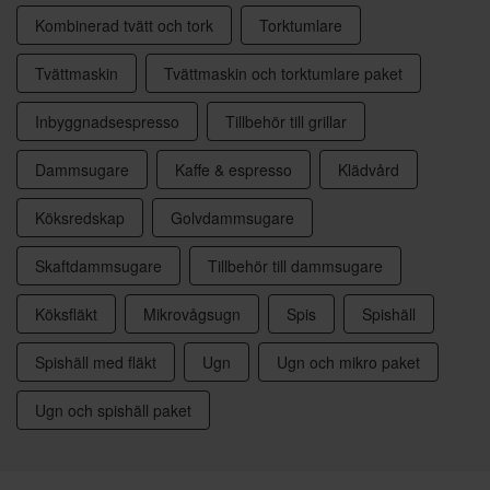
Kombinerad tvätt och tork
Torktumlare
Tvättmaskin
Tvättmaskin och torktumlare paket
Inbyggnadsespresso
Tillbehör till grillar
Dammsugare
Kaffe & espresso
Klädvård
Köksredskap
Golvdammsugare
Skaftdammsugare
Tillbehör till dammsugare
Köksfläkt
Mikrovågsugn
Spis
Spishäll
Spishäll med fläkt
Ugn
Ugn och mikro paket
Ugn och spishäll paket