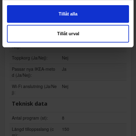
Funktioner och egenskaper
Tillåt alla
För integrering (Ja/Ne
Ja
j):
Tillåt urval
Invändig belysning (Ja/
Nej
Nej):
Toppkorg (Ja/Nej):
Nej
Passar nya IKEA-meto
Ja
d (Ja/Nej):
Wi-Fi anslutning (Ja/Ne
Nej
j):
Teknisk data
Antal program (st):
8
Längd tilloppsslang (c
150
m):