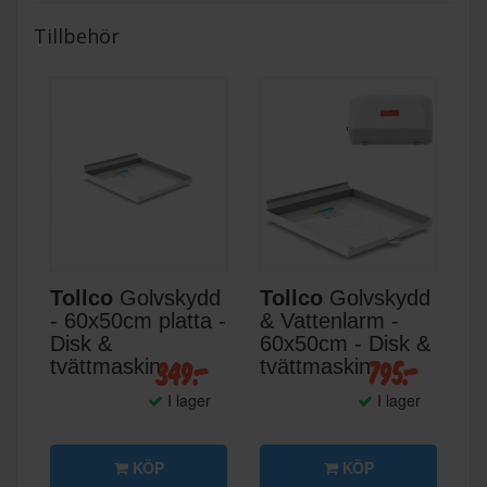
Tillbehör
Tollco
Golvskydd
Tollco
Golvskydd
- 60x50cm platta -
& Vattenlarm -
Disk &
60x50cm - Disk &
349:-
795:-
tvättmaskin
tvättmaskin
I lager
I lager
KÖP
KÖP