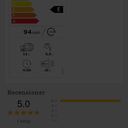
Recensioner
5.0
5
☆
4
☆
3
☆
2
☆
1
☆
1 betyg