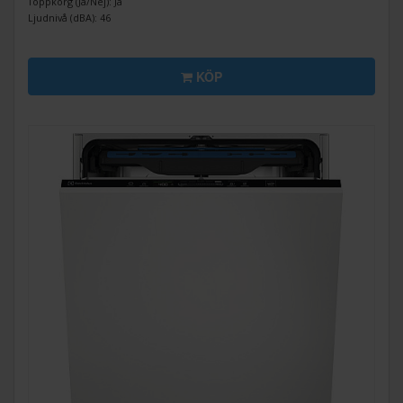
Toppkorg (Ja/Nej): Ja
Ljudnivå (dBA): 46
KÖP