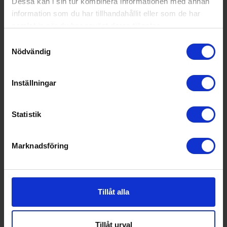
Dessa kan i sin tur kombinera informationen med annan
öring
information som du har tillhandahållit eller som de har
Färg:
Svart
samlat in när du har använt deras tjänster.
Samtyckesval
Produktgrupp:
Inbyggnadsugn
Nödvändig
Funktioner och egenskaper
Inställningar
Ångfunktion (Ja/Nej):
Nej
Display (Ja/Nej):
Ja
Statistik
Grill (Ja/Nej):
Ja
Mikrovågsfunktion (Ja/Nej):
Nej
Marknadsföring
Stektermometer (Ja/Nej):
Nej
Timer (Ja/Nej):
Ja
Tillåt alla
Varmluftsugn (Ja/Nej):
Ja
Wi-Fi anslutning (Ja/Nej):
Nej
Tillåt urval