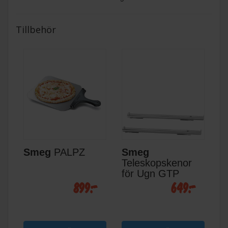
Tillbehör
Smeg
PALPZ
Smeg
Teleskopskenor
för Ugn GTP
899:-
649:-