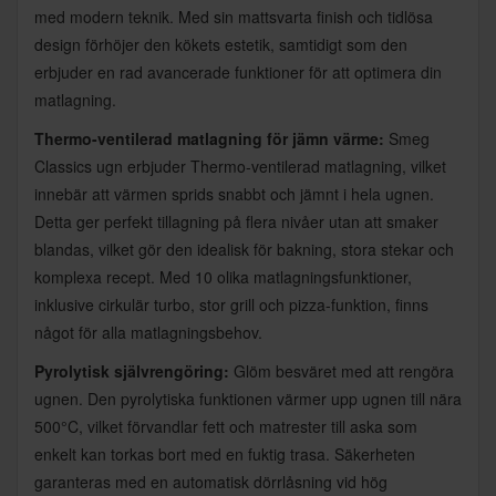
med modern teknik. Med sin mattsvarta finish och tidlösa
design förhöjer den kökets estetik, samtidigt som den
erbjuder en rad avancerade funktioner för att optimera din
matlagning.
Thermo-ventilerad matlagning för jämn värme:
Smeg
Classics ugn erbjuder Thermo-ventilerad matlagning, vilket
innebär att värmen sprids snabbt och jämnt i hela ugnen.
Detta ger perfekt tillagning på flera nivåer utan att smaker
blandas, vilket gör den idealisk för bakning, stora stekar och
komplexa recept. Med 10 olika matlagningsfunktioner,
inklusive cirkulär turbo, stor grill och pizza-funktion, finns
något för alla matlagningsbehov.
Pyrolytisk självrengöring:
Glöm besväret med att rengöra
ugnen. Den pyrolytiska funktionen värmer upp ugnen till nära
500°C, vilket förvandlar fett och matrester till aska som
enkelt kan torkas bort med en fuktig trasa. Säkerheten
garanteras med en automatisk dörrlåsning vid hög