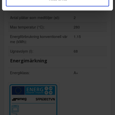
Teknisk data
Antal plåtar som medföljer (st):
2
Max temperatur (°C):
280
Energiförbrukning konventionell vär
1.15
me (kWh):
Ugnsvolym (l):
68
Energimärkning
Energiklass:
A+