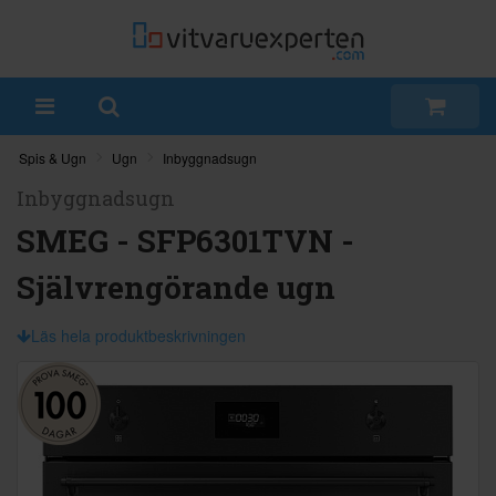
Spis & Ugn
Ugn
Inbyggnadsugn
Inbyggnadsugn
SMEG - SFP6301TVN -
Självrengörande ugn
Läs hela produktbeskrivningen