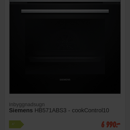
Inbyggnadsugn
Siemens
HB571ABS3 - cookControl10
6 990:-
+
A