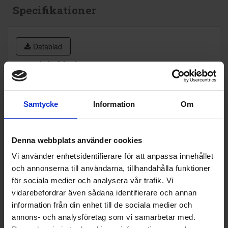
Specifikationer
Datablad
Produktblad:
Varumärke:
Smeg
Samtycke
Information
Om
Modellbeteckning:
SFP6301TVN
Höjd (cm):
59.2
Denna webbplats använder cookies
Bredd (cm):
59.7
Vi använder enhetsidentifierare för att anpassa innehållet
Djup (cm):
54.8
och annonserna till användarna, tillhandahålla funktioner
för sociala medier och analysera vår trafik. Vi
EAN
8017709310233
vidarebefordrar även sådana identifierare och annan
Allmän information
information från din enhet till de sociala medier och
annons- och analysföretag som vi samarbetar med.
Rengöring i ugn:
Pyrolytisk självreng