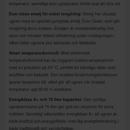
temperatur, samtidigt som ugnsluckan förblir sval att röra vid.
Ever clean emalj för enkel rengöring:
Smeg har utrustat
ugnen med en speciell pyrolytisk emalj, Ever Clean, som gör
rengöring ännu enklare. Emaljen är motståndskraftig mot
syror och minskar fettets vidhäftning under matlagningen,
vilket håller ugnens ytor skinande och lättskötta.
Smart temperaturkontroll:
Med elektronisk
temperaturkontroll kan du noggrant justera temperaturen
med en precision på 23 °C, perfekt för känsliga rätter som
souffléer och bakverk. Den snabba förvärmningsfunktionen
sparar dessutom tid, vilket gör att ugnen når önskad
temperatur upp till 50 % snabbare.
Energiklass A+ och 70 liter kapacitet:
Den rymliga
ugnskammaren på 70 liter ger gott om utrymme för stora
måltider. Samtidigt säkerställer energiklass A+ att ugnen är
både kraftfull och energieffektiv, med låg energiförbrukning i
både traditionellt och varmluftsläge.