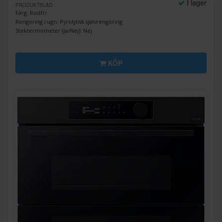
I lager
PRODUKTBLAD
Färg: Rostfri
Rengöring i ugn: Pyrolytisk självrengöring
Stektermometer (Ja/Nej): Nej
KÖP