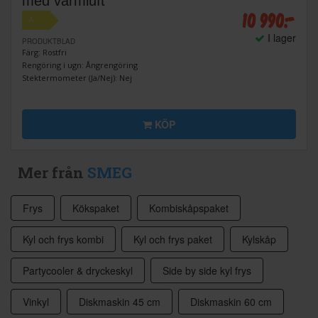
med varmluft
10 990:-
A
I lager
PRODUKTBLAD
Färg: Rostfri
Rengöring i ugn: Ångrengöring
Stektermometer (Ja/Nej): Nej
KÖP
Mer från
SMEG
Frys
Kökspaket
Kombiskåpspaket
Kyl och frys kombi
Kyl och frys paket
Kylskåp
Partycooler & dryckeskyl
Side by side kyl frys
Vinkyl
Diskmaskin 45 cm
Diskmaskin 60 cm