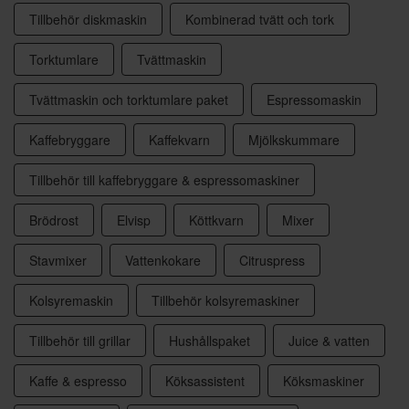
Tillbehör diskmaskin
Kombinerad tvätt och tork
Torktumlare
Tvättmaskin
Tvättmaskin och torktumlare paket
Espressomaskin
Kaffebryggare
Kaffekvarn
Mjölkskummare
Tillbehör till kaffebryggare & espressomaskiner
Brödrost
Elvisp
Köttkvarn
Mixer
Stavmixer
Vattenkokare
Citruspress
Kolsyremaskin
Tillbehör kolsyremaskiner
Tillbehör till grillar
Hushållspaket
Juice & vatten
Kaffe & espresso
Köksassistent
Köksmaskiner