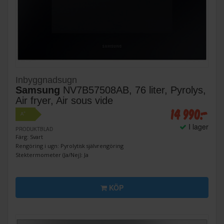
Inbyggnadsugn
Samsung
NV7B57508AB, 76 liter, Pyrolys,
Air fryer, Air sous vide
14 990:-
+
A
I lager
PRODUKTBLAD
Färg: Svart
Rengöring i ugn: Pyrolytisk självrengöring
Stektermometer (Ja/Nej): Ja
KÖP