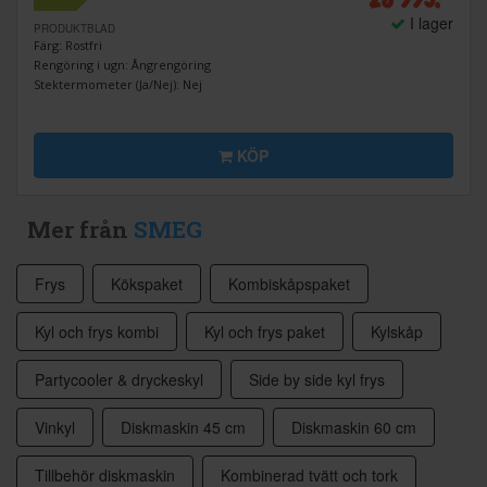
I lager
PRODUKTBLAD
Färg: Rostfri
Rengöring i ugn: Ångrengöring
Stektermometer (Ja/Nej): Nej
KÖP
Mer från
SMEG
Frys
Kökspaket
Kombiskåpspaket
Kyl och frys kombi
Kyl och frys paket
Kylskåp
Partycooler & dryckeskyl
Side by side kyl frys
Vinkyl
Diskmaskin 45 cm
Diskmaskin 60 cm
Tillbehör diskmaskin
Kombinerad tvätt och tork