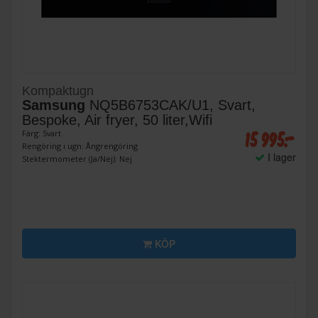
Kompaktugn
Samsung
NQ5B6753CAK/U1, Svart,
Bespoke, Air fryer, 50 liter,Wifi
15 995:-
Färg: Svart
Rengöring i ugn: Ångrengöring
I lager
Stektermometer (Ja/Nej): Nej
KÖP