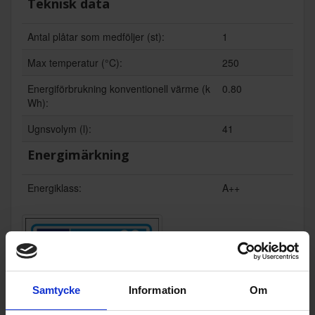
Teknisk data
Antal plåtar som medföljer (st):
1
Max temperatur (°C):
250
Energiförbrukning konventionell värme (k
0.80
Wh):
Ugnsvolym (l):
41
Energimärkning
Energiklass:
A++
Samtycke
Information
Om