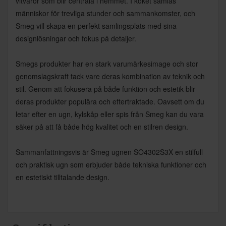
vitvaror som blir centrala i hemmet. I köket samlas
människor för trevliga stunder och sammankomster, och
Smeg vill skapa en perfekt samlingsplats med sina
designlösningar och fokus på detaljer.
Smegs produkter har en stark varumärkesimage och stor
genomslagskraft tack vare deras kombination av teknik och
stil. Genom att fokusera på både funktion och estetik blir
deras produkter populära och eftertraktade. Oavsett om du
letar efter en ugn, kylskåp eller spis från Smeg kan du vara
säker på att få både hög kvalitet och en stilren design.
Sammanfattningsvis är Smeg ugnen SO4302S3X en stilfull
och praktisk ugn som erbjuder både tekniska funktioner och
en estetiskt tilltalande design.