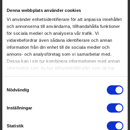
Denna webbplats använder cookies
Vi använder enhetsidentifierare för att anpassa innehållet
och annonserna till användarna, tillhandahålla funktioner
för sociala medier och analysera vår trafik. Vi
vidarebefordrar även sådana identifierare och annan
information från din enhet till de sociala medier och
annons- och analysföretag som vi samarbetar med.
Dessa kan i sin tur kombinera informationen med annan
information som du har tillhandahållit eller som de har
samlat in när du har använt deras tjänster.
Samtyckesval
Populära produkter i denna kategori
Nödvändig
Inställningar
Statistik