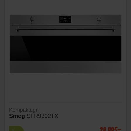
Kompaktugn
Smeg
SFR9302TX
28 995:-
+
A