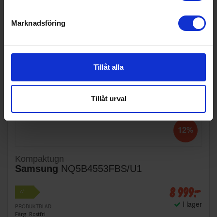
Marknadsföring
Tillåt alla
Tillåt urval
12%
Kompaktugn
Samsung
NQ5B4553FBS/U1
8 999:-
+
A
I lager
PRODUKTBLAD
Färg: Rostfri