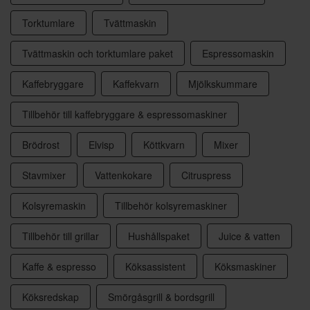
Torktumlare
Tvättmaskin
Tvättmaskin och torktumlare paket
Espressomaskin
Kaffebryggare
Kaffekvarn
Mjölkskummare
Tillbehör till kaffebryggare & espressomaskiner
Brödrost
Elvisp
Köttkvarn
Mixer
Stavmixer
Vattenkokare
Citruspress
Kolsyremaskin
Tillbehör kolsyremaskiner
Tillbehör till grillar
Hushållspaket
Juice & vatten
Kaffe & espresso
Köksassistent
Köksmaskiner
Köksredskap
Smörgåsgrill & bordsgrill