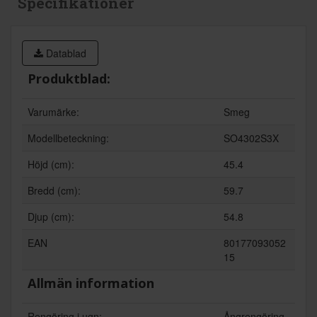
Specifikationer
Datablad
Produktblad:
Varumärke:
Smeg
Modellbeteckning:
SO4302S3X
Höjd (cm):
45.4
Bredd (cm):
59.7
Djup (cm):
54.8
EAN
80177093052
15
Allmän information
Rengöring i ugn:
Ångrengöring