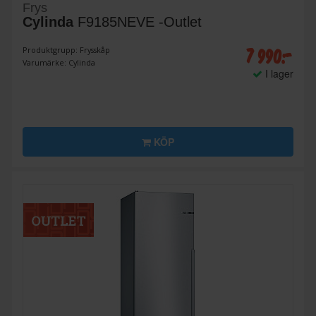
Frys
Cylinda
F9185NEVE -Outlet
7 990:-
Produktgrupp: Frysskåp
Varumärke: Cylinda
I lager
KÖP