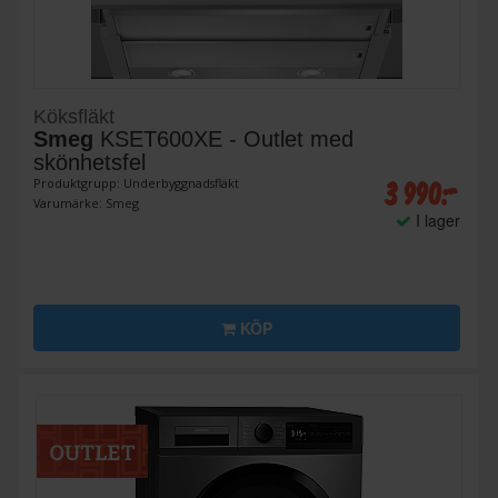
Köksfläkt
Smeg
KSET600XE - Outlet med
skönhetsfel
3 990:-
Produktgrupp: Underbyggnadsfläkt
Varumärke: Smeg
I lager
KÖP