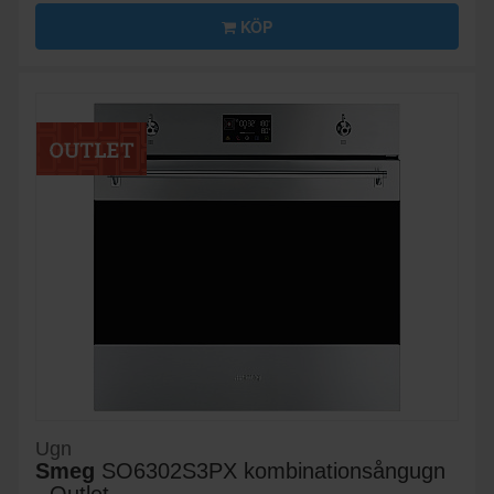
KÖP
Ugn
Smeg
SO6302S3PX kombinationsångugn