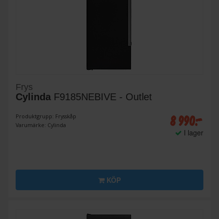
Frys
Cylinda
F9185NEBIVE - Outlet
8 990:-
Produktgrupp: Frysskåp
Varumärke: Cylinda
I lager
KÖP