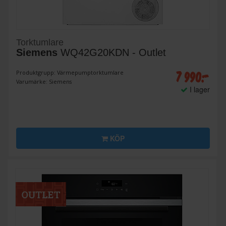
Torktumlare
Siemens
WQ42G20KDN - Outlet
7 990:-
Produktgrupp: Värmepumptorktumlare
Varumärke: Siemens
I lager
KÖP