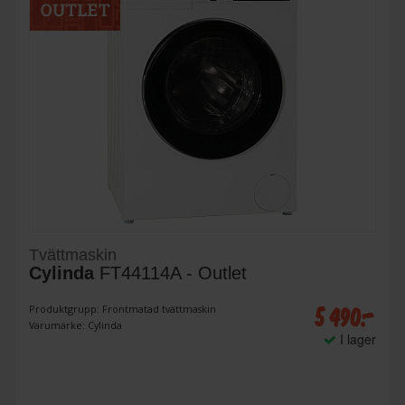
Tvättmaskin
Cylinda
FT44114A - Outlet
5 490:-
Produktgrupp: Frontmatad tvättmaskin
Varumärke: Cylinda
I lager