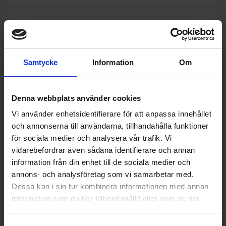
Samtycke
Information
Om
Denna webbplats använder cookies
Vi använder enhetsidentifierare för att anpassa innehållet
och annonserna till användarna, tillhandahålla funktioner
för sociala medier och analysera vår trafik. Vi
vidarebefordrar även sådana identifierare och annan
information från din enhet till de sociala medier och
annons- och analysföretag som vi samarbetar med.
Köksfläkt
Dessa kan i sin tur kombinera informationen med annan
Samsung
NK36M1030IS - Outlet
information som du har tillhandahållit eller som de har
3 990:-
Produktgrupp: Köksfläkt underbyggd
samlat in när du har använt deras tjänster.
Varumärke: Samsung