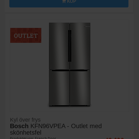
KÖP
Kyl över frys
Bosch
KFN96VPEA - Outlet med
skönhetsfel
Produktgrupp: French Door