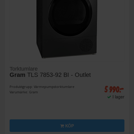
Torktumlare
Gram
TLS 7853-92 BI - Outlet
5 990:-
Produktgrupp: Värmepumpstorktumlare
Varumärke: Gram
I lager
KÖP