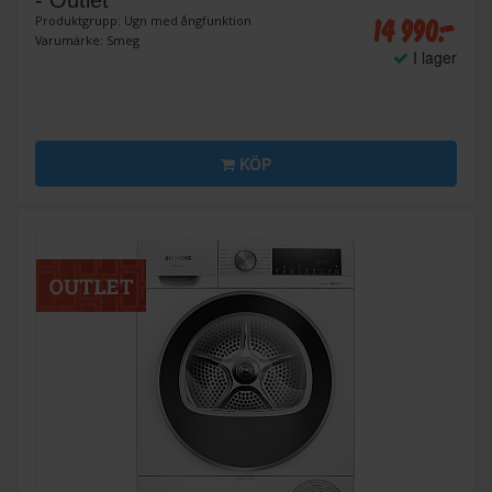
- Outlet
14 990:-
Produktgrupp: Ugn med ångfunktion
Varumärke: Smeg
I lager
KÖP