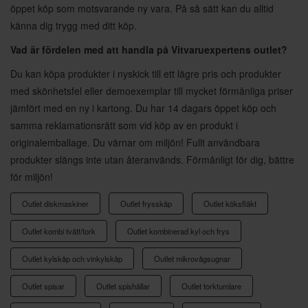
öppet köp som motsvarande ny vara. På så sätt kan du alltid
känna dig trygg med ditt köp.
Vad är fördelen med att handla på Vitvaruexpertens outlet?
Du kan köpa produkter i nyskick till ett lägre pris och produkter
med skönhetsfel eller demoexemplar till mycket förmånliga priser
jämfört med en ny i kartong. Du har 14 dagars öppet köp och
samma reklamationsrätt som vid köp av en produkt i
originalemballage. Du värnar om miljön! Fullt användbara
produkter slängs inte utan återanvänds. Förmånligt för dig, bättre
för miljön!
Outlet diskmaskiner
Outlet frysskåp
Outlet köksfläkt
Outlet kombi tvätt/tork
Outlet kombinerad kyl och frys
Outlet kylskåp och vinkylskåp
Outlet mikrovågsugnar
Outlet spisar
Outlet spishällar
Outlet torktumlare