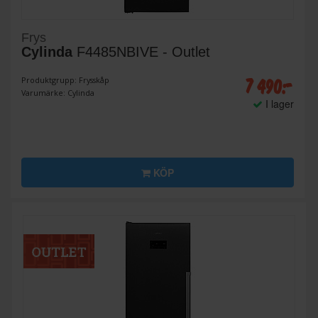
Frys
Cylinda
F4485NBIVE - Outlet
7 490:-
Produktgrupp: Frysskåp
Varumärke: Cylinda
I lager
KÖP