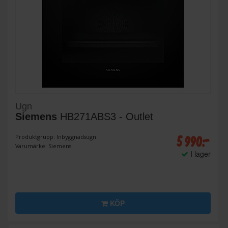
Ugn
Siemens
HB271ABS3 - Outlet
5 990:-
Produktgrupp: Inbyggnadsugn
Varumärke: Siemens
I lager
KÖP