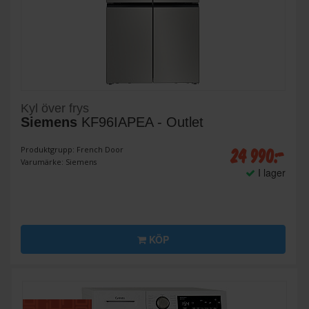
Kyl över frys
Siemens
KF96IAPEA - Outlet
24 990:-
Produktgrupp: French Door
Varumärke: Siemens
I lager
KÖP