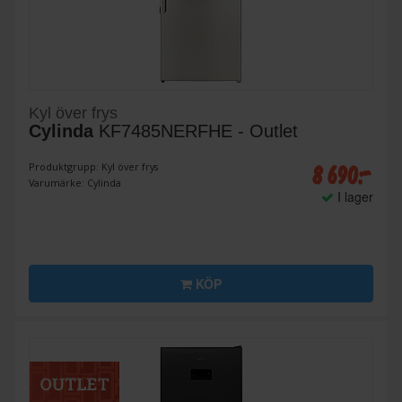
Kyl över frys
Cylinda
KF7485NERFHE - Outlet
8 690:-
Produktgrupp: Kyl över frys
Varumärke: Cylinda
I lager
KÖP