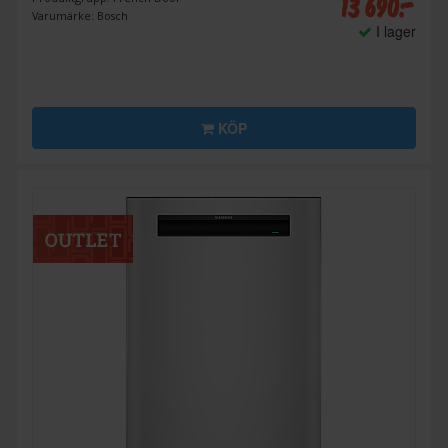
13 690:-
Varumärke: Bosch
I lager
KÖP