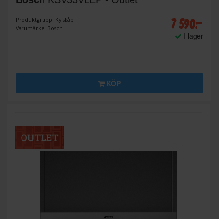
Bosch
KSV33VLEP - Outlet
7 590:-
Produktgrupp: Kylskåp
Varumärke: Bosch
I lager
KÖP