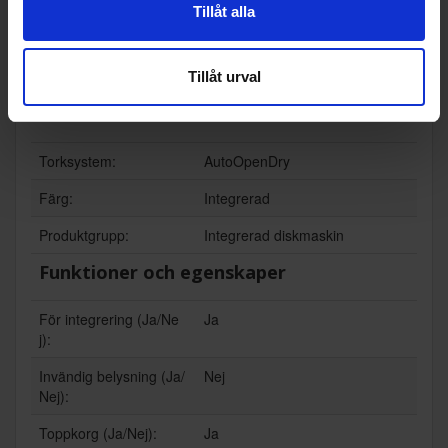
ramet, EKO:
Tillåt alla
Garanti:
5
EAN
81349
Tillåt urval
Allmän information
Torksystem:
AutoOpenDry
Färg:
Integrerad
Produktgrupp:
Integrerad diskmaskin
Funktioner och egenskaper
För integrering (Ja/Ne
Ja
j):
Invändig belysning (Ja/
Nej
Nej):
Toppkorg (Ja/Nej):
Ja