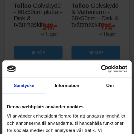
Tollco
Golvskydd
Tollco
Golvskydd
- 60x50cm platta -
& Vattenlarm -
Disk &
60x50cm - Disk &
349:-
795:-
tvättmaskin
tvättmaskin
I lager
I lager
KÖP
KÖP
Specifikationer
Samtycke
Information
Om
Datablad
Denna webbplats använder cookies
Produktblad:
Vi använder enhetsidentifierare för att anpassa innehållet
Varumärke:
Smeg
och annonserna till användarna, tillhandahålla funktioner
för sociala medier och analysera vår trafik. Vi