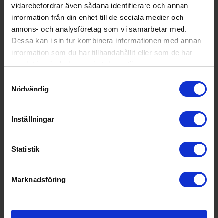
Modellbeteckning:
STL362DQ
vidarebefordrar även sådana identifierare och annan
information från din enhet till de sociala medier och
Höjd (cm):
81.8
annons- och analysföretag som vi samarbetar med.
Max höjd (cm):
90
Dessa kan i sin tur kombinera informationen med annan
information som du har tillhandahållit eller som de har
Min höjd (cm):
81.8
samlat in när du har använt deras tjänster.
Bredd (cm):
59.6
Samtyckesval
Nödvändig
Djup (cm):
55
Utsläppsklass för luftbu
C
ret akustiskt buller:
Inställningar
Ljudnivå:
46 decibel A (regn mot ett fönst
er motsvarar ca 45 dB A)
Statistik
Antal kuvert (st):
14
Marknadsföring
Vattenförbrukningen i lit
10.5
er per disk:
Programtid för diskprog
04:00