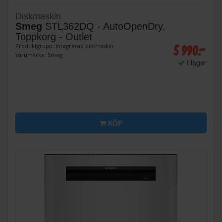
Diskmaskin
Smeg
STL362DQ - AutoOpenDry,
Toppkorg - Outlet
5 990:-
Produktgrupp: Integrerad diskmaskin
Varumärke: Smeg
I lager
KÖP