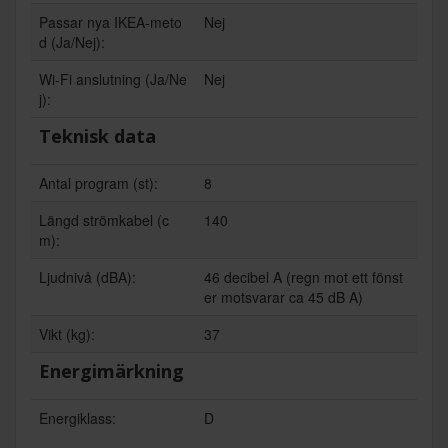
Passar nya IKEA-meto
Nej
d (Ja/Nej):
Wi-Fi anslutning (Ja/Ne
Nej
j):
Teknisk data
Antal program (st):
8
Längd strömkabel (c
140
m):
Ljudnivå (dBA):
46 decibel A (regn mot ett fönst
er motsvarar ca 45 dB A)
Vikt (kg):
37
Energimärkning
Energiklass:
D