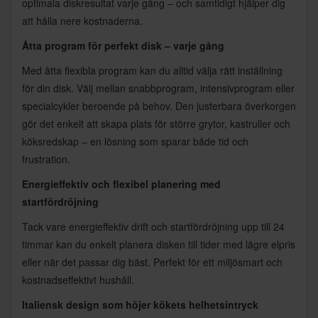
optimala diskresultat varje gång – och samtidigt hjälper dig
att hålla nere kostnaderna.
Åtta program för perfekt disk – varje gång
Med åtta flexibla program kan du alltid välja rätt inställning
för din disk. Välj mellan snabbprogram, intensivprogram eller
specialcykler beroende på behov. Den justerbara överkorgen
gör det enkelt att skapa plats för större grytor, kastruller och
köksredskap – en lösning som sparar både tid och
frustration.
Energieffektiv och flexibel planering med
startfördröjning
Tack vare energieffektiv drift och startfördröjning upp till 24
timmar kan du enkelt planera disken till tider med lägre elpris
eller när det passar dig bäst. Perfekt för ett miljösmart och
kostnadseffektivt hushåll.
Italiensk design som höjer kökets helhetsintryck