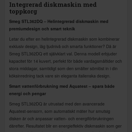
Integrerad diskmaskin med
toppkorg
Smeg STL362DQ – Helintegrerad diskmaskin med
premiumdesign och smart teknik
Letar du efter en helintegrerad diskmaskin som kombinerar
exklusiv design, låg ljudnivå och smarta funktioner? Då är
Smeg STL362DQ ett självklart val. Denna modell erbjuder
kapacitet för 14 kuvert, perfekt för både vardagsmåltider och
stora middagar, samtidigt som den smälter sömlöst in i din
köksinredning tack vare sin eleganta italienska design.
Smart vattenförbrukning med Aquatest – spara både
energi och pengar
Smeg STL362DQ är utrustad med den avancerade
Aquatest-sensorn, som automatiskt mäter hur smutsig
disken är och anpassar vatten- och energiförbrukningen
därefter. Resultatet blir en energieffektiv diskmaskin som ger