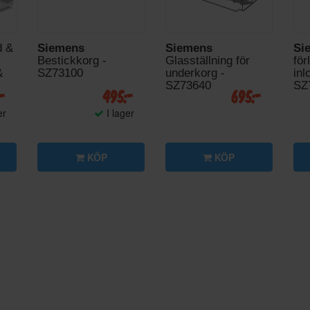
d &
Siemens
Siemens
Si
Bestickkorg -
Glasställning för
för
&
SZ73100
underkorg -
inl
SZ73640
SZ
:-
495:-
695:-
er
I lager
KÖP
KÖP