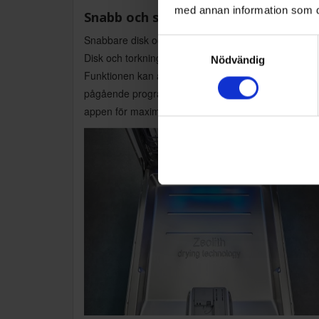
med annan information som du 
Snabb och smart diskning
Snabbare disk och torkning med bibehållen kvalitet.
Samtyckesval
Disk och torkning kan ske upp till tre gånger snabba
Nödvändig
Funktionen kan aktiveras när som helst  även under
pågående program  och styras via Home Connect-
appen för maximal flexibilitet.