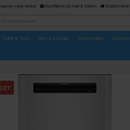
panjer varje vecka!
Kundtjänst på mail & telefon
Snabba levera
Tvätt & Tork
Hem & hushåll
Personvård
Utomhu