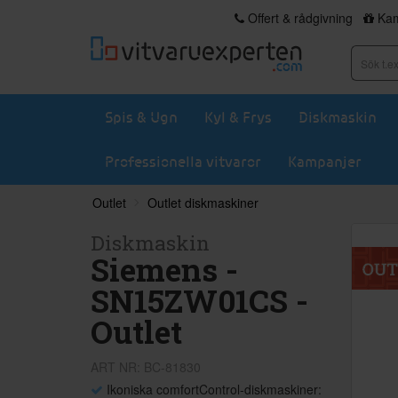
Offert & rådgivning
Kam
Spis & Ugn
Kyl & Frys
Diskmaskin
Professionella vitvaror
Kampanjer
Outlet
Outlet diskmaskiner
Diskmaskin
Siemens -
SN15ZW01CS -
Outlet
ART NR: BC-81830
Ikoniska comfortControl-diskmaskiner: