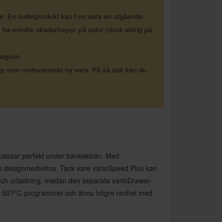
ge. En outletprodukt kan t.ex vara en utgående
n ha mindre skador/repor på sidor (dock aldrig på
tegorin.
köp som motsvarande ny vara. På så sätt kan du
passar perfekt under bänkskivan. Med
r den designmedvetna. Tack vare varioSpeed Plus kan
- och urlastning, medan den separata varioDrawer-
 Eco 50?°C-programmet och ännu högre renhet med