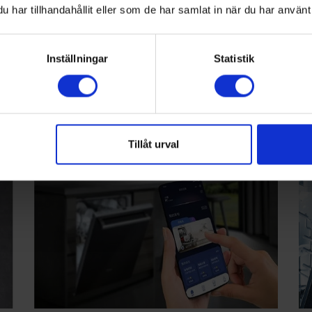
har tillhandahållit eller som de har samlat in när du har använt 
Flexibel i- och urlastning
Pa
Flexibla lösningar för all typ av disk. Tallrikar, grytor,
Ext
re.
koppar och glas placeras enkelt tack vare justerbara
pla
Inställningar
Statistik
flexkorgar och lådor som maximerar utrymmet vid
esp
både i- och urlastning.
ma
Tillåt urval