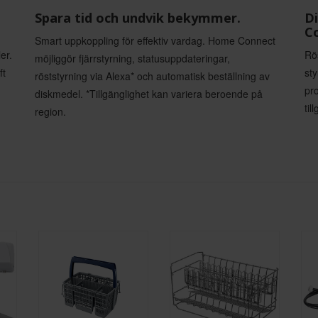
Spara tid och undvik bekymmer.
Di
Co
Smart uppkoppling för effektiv vardag. Home Connect
er.
Rö
möjliggör fjärrstyrning, statusuppdateringar,
ft
st
röststyrning via Alexa* och automatisk beställning av
pro
diskmedel. *Tillgänglighet kan variera beroende på
til
region.