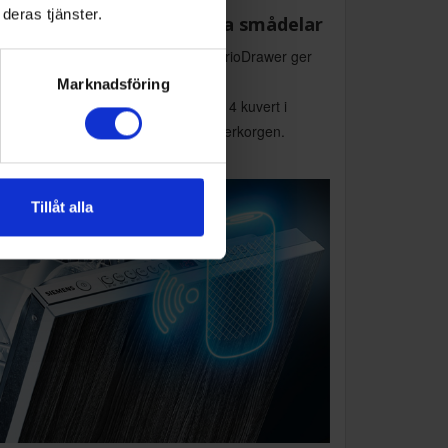
deras tjänster.
ssar till bestick och andra smådelar
ra nivå för bestick och smådelar. varioDrawer ger
ts för soppslevar, salladsbestick och
Marknadsföring
ressoskedar, samt möjliggör totalt 14 kuvert i
skinen genom att frigöra plats i underkorgen.
Tillåt alla