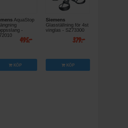
emens
AquaStop
Siemens
längning
Glasställning för 4st
oppsslang -
vinglas - SZ73300
72010
495:-
379:-
KÖP
KÖP