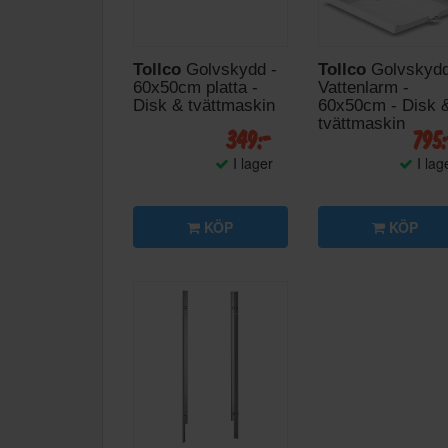
Tollco
Golvskydd -
Tollco
Golvskyd
60x50cm platta -
Vattenlarm -
Disk & tvättmaskin
60x50cm - Disk 
tvättmaskin
349:-
795
I lager
I lag
KÖP
KÖP