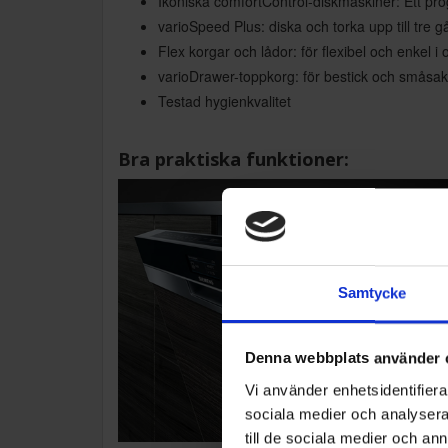
Ikoniska comfortControl-diskmaskiner: Ett pro
varioSpeed Plus: diska och torka upp till tre 
Flex korgar och lådor: för flexibel och enkel i 
varioDrawer-toppkorg: för bestick och småsak
Testad hygienkvalitet
Bra praktiska funktioner:
Samtycke
Denna webbplats använder 
Vi använder enhetsidentifierar
sociala medier och analysera 
till de sociala medier och a