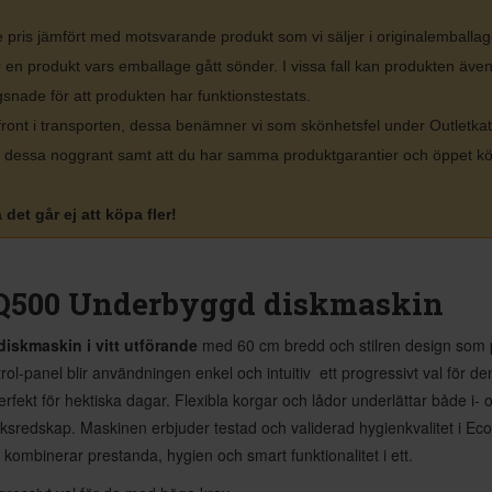
gre pris jämfört med motsvarande produkt som vi säljer i originalemballa
r en produkt vars emballage gått sönder. I vissa fall kan produkten äve
ägsnade för att produkten har funktionstestats.
front i transporten, dessa benämner vi som skönhetsfel under Outletka
rar dessa noggrant samt att du har samma produktgarantier och öppet 
det går ej att köpa fler!
Q500 Underbyggd diskmaskin
skmaskin i vitt utförande
med 60 cm bredd och stilren design som 
ol-panel blir användningen enkel och intuitiv  ett progressivt val fö
perfekt för hektiska dagar. Flexibla korgar och lådor underlättar både i
köksredskap. Maskinen erbjuder testad och validerad hygienkvalitet i
ombinerar prestanda, hygien och smart funktionalitet i ett.