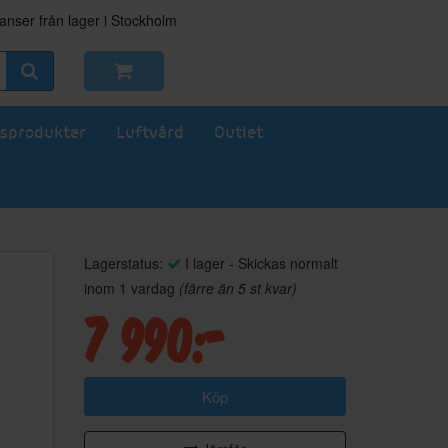
nser från lager i Stockholm
sprodukter
Luftvård
Outlet
Lagerstatus:
I lager - Skickas normalt
inom 1 vardag
(färre än 5 st kvar)
7 990:-
Köp