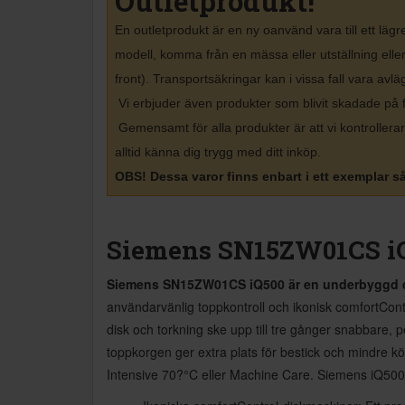
Outletprodukt!
En outletprodukt är en ny oanvänd vara till ett lä
modell, komma från en mässa eller utställning elle
front). Transportsäkringar kan i vissa fall vara avl
Vi erbjuder även produkter som blivit skadade på 
Gemensamt för alla produkter är att vi kontrolle
alltid känna dig trygg med ditt inköp
.
OBS! Dessa varor finns enbart i ett exemplar så 
Siemens SN15ZW01CS i
Siemens SN15ZW01CS iQ500 är en underbyggd di
användarvänlig toppkontroll och ikonisk comfortContr
disk och torkning ske upp till tre gånger snabbare, 
toppkorgen ger extra plats för bestick och mindre 
Intensive 70?°C eller Machine Care. Siemens iQ500 k