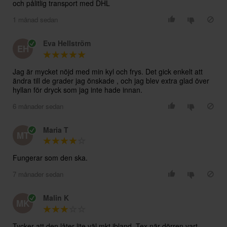
och pålitlig transport med DHL
1 månad sedan
Eva Hellström
EH
Jag är mycket nöjd med min kyl och frys. Det gick enkelt att
ändra till de grader jag önskade , och jag blev extra glad över
hyllan för dryck som jag inte hade innan.
6 månader sedan
Maria T
MT
Fungerar som den ska.
7 månader sedan
Malin K
MK
Tycker att den låter lite väl mkt ibland. Tex när dörren vart