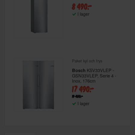
8 490:-
I lager
Paket kyl och frys
KSV33VLEP -
Bosch
GSN33VLEP, Serie 4 -
Inox, 176cm
17 490:-
19 480:-
I lager