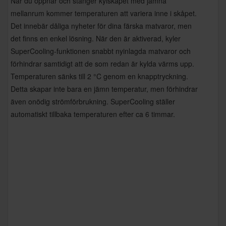
När du öppnar och stänger kylskåpet med jämna
mellanrum kommer temperaturen att variera inne i skåpet.
Det innebär dåliga nyheter för dina färska matvaror, men
det finns en enkel lösning. När den är aktiverad, kyler
SuperCooling-funktionen snabbt nyinlagda matvaror och
förhindrar samtidigt att de som redan är kylda värms upp.
Temperaturen sänks till 2 °C genom en knapptryckning.
Detta skapar inte bara en jämn temperatur, men förhindrar
även onödig strömförbrukning. SuperCooling ställer
automatiskt tillbaka temperaturen efter ca 6 timmar.