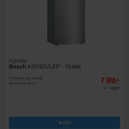
Kylskåp
Bosch
KSV33VLEP - Outlet
7 590:-
Produktgrupp: Kylskåp
Varumärke: Bosch
I lager
KÖP