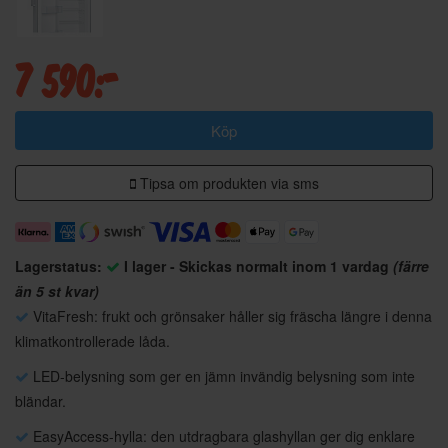
7 590:-
Köp
Tipsa om produkten via sms
Lagerstatus:
I lager - Skickas normalt inom 1 vardag
(färre
än 5 st kvar)
VitaFresh: frukt och grönsaker håller sig fräscha längre i denna
klimatkontrollerade låda.
LED-belysning som ger en jämn invändig belysning som inte
bländar.
EasyAccess-hylla: den utdragbara glashyllan ger dig enklare