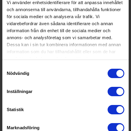
Bredd (cm):
60
Vi använder enhetsidentifierare för att anpassa innehållet
och annonserna till användarna, tillhandahålla funktioner
Djup (cm):
65
för sociala medier och analysera vår trafik. Vi
Totalvolym (l):
324
vidarebefordrar även sådana identifierare och annan
information från din enhet till de sociala medier och
Utsläppsklass för luftburet ak
C
annons- och analysföretag som vi samarbetar med.
ustiskt buller:
Dessa kan i sin tur kombinera informationen med annan
Ljudnivå:
39 decibel A (svagt prass
information som du har tillhandahållit eller som de har
el från löv är ca 35 dB A)
samlat in när du har använt deras tjänster.
Årlig energiförbrukning (kWh/
113
Samtyckesval
år):
Nödvändig
Klimatklass:
SubtropiskTempererad, tr
opisk, Utökad temperatur
Inställningar
Lägsta omgivningstemperatu
10
r (°C) produkten är lämpad:
Statistik
Högsta omgivningstemperatu
43
r (°C) produkten är lämpad:
Marknadsföring