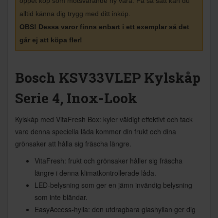
öppet köp som motsvarande ny vara. På så sätt kan du
alltid känna dig trygg med ditt inköp
.
OBS! Dessa varor finns enbart i ett exemplar så det
går ej att köpa fler!
Bosch KSV33VLEP Kylskåp
Serie 4, Inox-Look
Kylskåp med VitaFresh Box: kyler väldigt effektivt och tack
vare denna speciella låda kommer din frukt och dina
grönsaker att hålla sig fräscha längre.
VitaFresh: frukt och grönsaker håller sig fräscha
längre i denna klimatkontrollerade låda.
LED-belysning som ger en jämn invändig belysning
som inte bländar.
EasyAccess-hylla: den utdragbara glashyllan ger dig