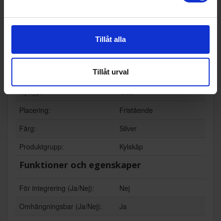
Snabbinfrysningsfunktion (Ja/
Nej
Nej):
EAN
77487
Tillåt alla
Allmän information
Tillåt urval
Dörrhängning:
Vänster
Hylltyp:
Glas
Placering:
Fristående
Färg:
Silver
Produktgrupp:
Kylskåp
Funktioner och egenskaper
För integrering (Ja/Nej):
Nej
Omhängningsbar (Ja/Nej):
Ja