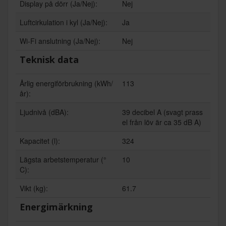
Display på dörr (Ja/Nej):
Nej
Luftcirkulation i kyl (Ja/Nej):
Ja
Wi-Fi anslutning (Ja/Nej):
Nej
Teknisk data
Årlig energiförbrukning (kWh/
113
år):
Ljudnivå (dBA):
39 decibel A (svagt prass
el från löv är ca 35 dB A)
Kapacitet (l):
324
Lägsta arbetstemperatur (°
10
C):
Vikt (kg):
61.7
Energimärkning