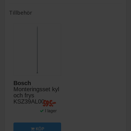
Tillbehör
Bosch
Monteringsset kyl
och frys
595:-
KSZ39AL00
I lager
KÖP