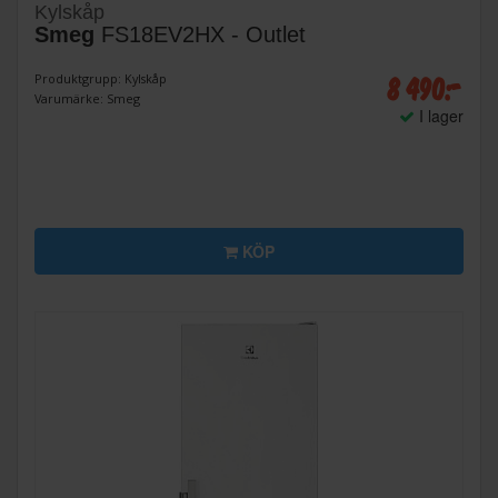
Kylskåp
Smeg
FS18EV2HX - Outlet
8 490:-
Produktgrupp: Kylskåp
Varumärke: Smeg
I lager
KÖP