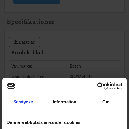
Specifikationer
Datablad
Produktblad:
Varumärke:
Bosch
Modellbeteckning:
KSV33VLEP
Typ av kyl-/frysprodukt:
Kylskåp
Vinkylskåp (Ja/Nej):
Nej
Samtycke
Information
Om
Konstruktionstyp:
Fristående
Höjd (cm):
176
Denna webbplats använder cookies