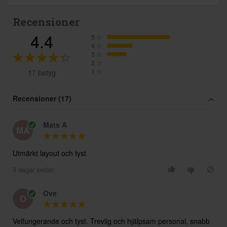
Recensioner
4.4
5
☆
4
☆
3
☆
2
☆
1
☆
17 betyg
Recensioner (17)
Mats A
MA
Utmärkt layout och tyst
9 dagar sedan
Ove
O
Velfungerande och tyst. Trevlig och hjälpsam personal, snabb