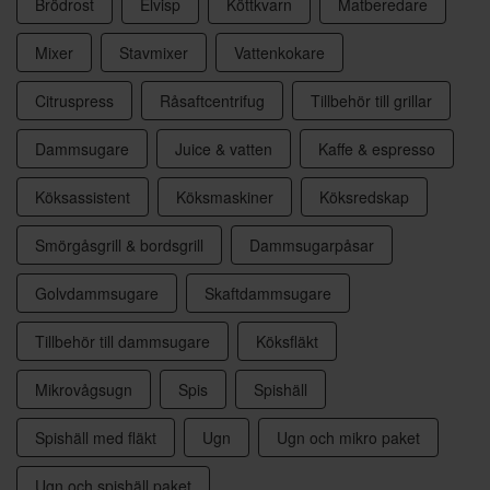
Brödrost
Elvisp
Köttkvarn
Matberedare
Mixer
Stavmixer
Vattenkokare
Citruspress
Råsaftcentrifug
Tillbehör till grillar
Dammsugare
Juice & vatten
Kaffe & espresso
Köksassistent
Köksmaskiner
Köksredskap
Smörgåsgrill & bordsgrill
Dammsugarpåsar
Golvdammsugare
Skaftdammsugare
Tillbehör till dammsugare
Köksfläkt
Mikrovågsugn
Spis
Spishäll
Spishäll med fläkt
Ugn
Ugn och mikro paket
Ugn och spishäll paket