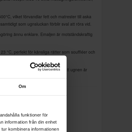
C, vilket förvandlar fett och matrester till aska
mtidigt som ugnsluckan förblir sval att röra vid.
ngöring ännu enklare. Emaljen är motståndskraftig
3 °C, perfekt för känsliga rätter som souffléer och
% snabbare.
idigt säkerställer energiklass A+ att ugnen är
Om
andahålla funktioner för
n information från din enhet
 tur kombinera informationen