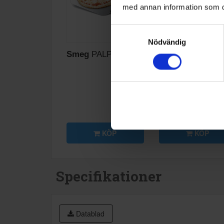
med annan information som du 
Samtyckesval
Nödvändig
Smeg
PALPZ
Smeg
Teleskopskenor f
Ugn GTP
899:-
649
KÖP
KÖP
Specifikationer
Datablad