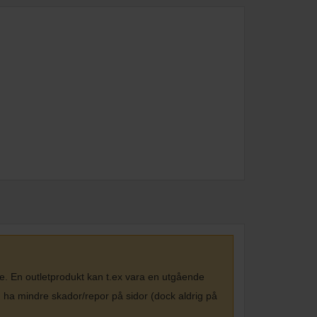
ge. En outletprodukt kan t.ex vara en utgående
n ha mindre skador/repor på sidor (dock aldrig på