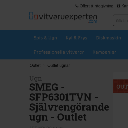
Offert & rådgivning
Kam
Spis & Ugn
Kyl & Frys
Diskmaskin
Professionella vitvaror
Kampanjer
Outlet
Outlet ugnar
Ugn
SMEG -
SFP6301TVN -
Självrengörande
ugn - Outlet