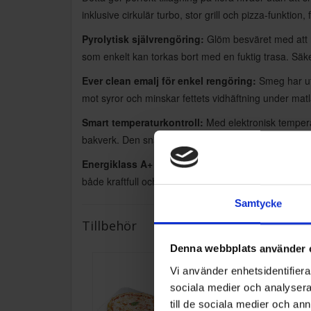
inklusive cirkulär turbo, stor grill och pizza-funktion
Pyrolytisk självrengöring:
Glöm besväret med att re
som enkelt kan torkas bort med en fuktig trasa. Säk
Ever clean emalj för enkel rengöring:
Smeg har utr
mot syror och minskar fettets vidhäftning under matl
Smart temperaturkontroll:
Med elektronisk temperat
bakverk. Den snabba förvärmningsfunktionen sparar 
Energiklass A+ och 70 liter kapacitet:
Den rymliga
både kraftfull och energieffektiv, med låg energiförbr
Samtycke
Tillbehör
Denna webbplats använder 
Vi använder enhetsidentifierar
sociala medier och analysera 
till de sociala medier och a