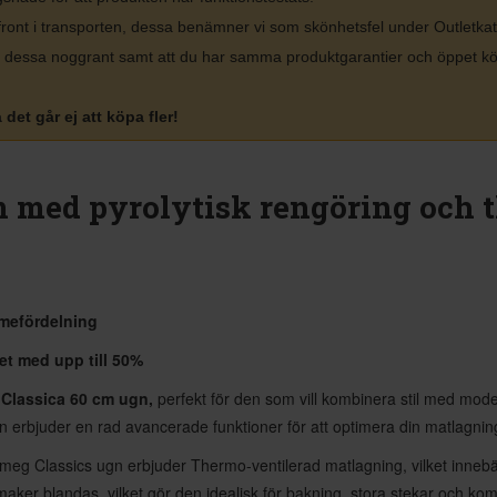
front i transporten, dessa benämner vi som skönhetsfel under Outletka
rar dessa noggrant samt att du har samma produktgarantier och öppet 
det går ej att köpa fler!
m med pyrolytisk rengöring och 
rmefördelning
t med upp till 50%
 Classica 60 cm ugn,
perfekt för den som vill kombinera stil med moder
en erbjuder en rad avancerade funktioner för att optimera din matlagnin
eg Classics ugn erbjuder Thermo-ventilerad matlagning, vilket innebä
 smaker blandas, vilket gör den idealisk för bakning, stora stekar och k