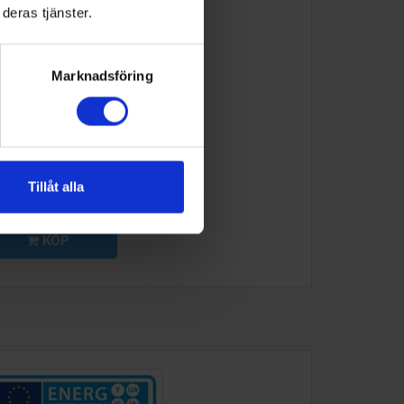
deras tjänster.
Marknadsföring
eg
PR3845N
669:-
Tillåt alla
KÖP