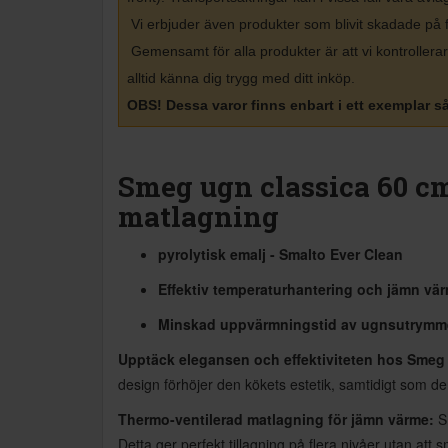
Vi erbjuder även produkter som blivit skadade på 
Gemensamt för alla produkter är att vi kontrolle
alltid känna dig trygg med ditt inköp
.
OBS! Dessa varor finns enbart i ett exemplar så 
Smeg ugn classica 60 c
matlagning
pyrolytisk emalj - Smalto Ever Clean
Effektiv temperaturhantering och jämn vä
Minskad uppvärmningstid av ugnsutrymme
Upptäck elegansen och effektiviteten hos Smeg
design förhöjer den kökets estetik, samtidigt som d
Thermo-ventilerad matlagning för jämn värme:
Sm
Detta ger perfekt tillagning på flera nivåer utan att