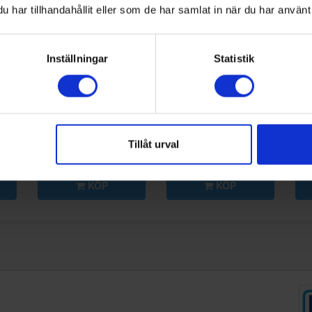
har tillhandahållit eller som de har samlat in när du har använt 
Inställningar
Statistik
Smeg
BN620-1
Smeg
BN640
Sm
ör
:-
679:-
679:-
Tillåt urval
KÖP
KÖP