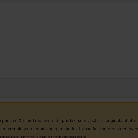
-
gre pris jämfört med motsvarande produkt som vi säljer i originalemballa
r en produkt vars emballage gått sönder. I vissa fall kan produkten äve
ägsnade för att produkten har funktionstestats.