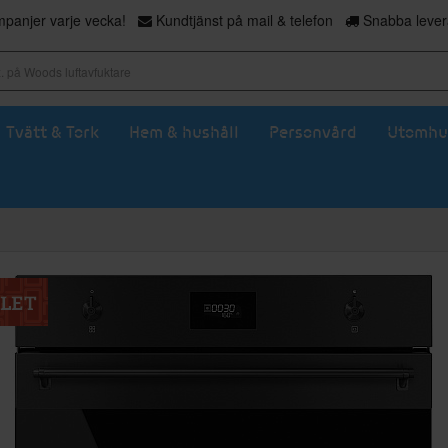
panjer varje vecka!
Kundtjänst på mail & telefon
Snabba levera
Tvätt & Tork
Hem & hushåll
Personvård
Utomhu