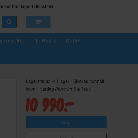
nser från lager i Stockholm
sprodukter
Luftvård
Outlet
Lagerstatus:
I lager - Skickas normalt
inom 1 vardag
(färre än 5 st kvar)
10 990:-
Köp