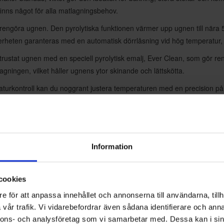
, finns något för alla matlagningsbehov.
ngöra ugnen. Den pyrolytiska funktionen värmer upp ugnen till nära 500°
erheten garanteras med en automatisk dörrlåsning vid hög temperatur, sa
ustat ugnen med en speciell pyrolytisk emalj, Ever Clean, som gör re
agningen, vilket håller ugnens ytor skinande och lättskötta.
urkontroll kan du noggrant justera temperaturen med en precision på 2
dessutom tid, vilket gör att ugnen når önskad temperatur upp till 50 
 ugnskammaren på 70 liter ger gott om utrymme för stora måltider. Samt
ukning i både traditionellt och varmluftsläge.
Information
cookies
e för att anpassa innehållet och annonserna till användarna, tillh
vår trafik. Vi vidarebefordrar även sådana identifierare och anna
nnons- och analysföretag som vi samarbetar med. Dessa kan i sin