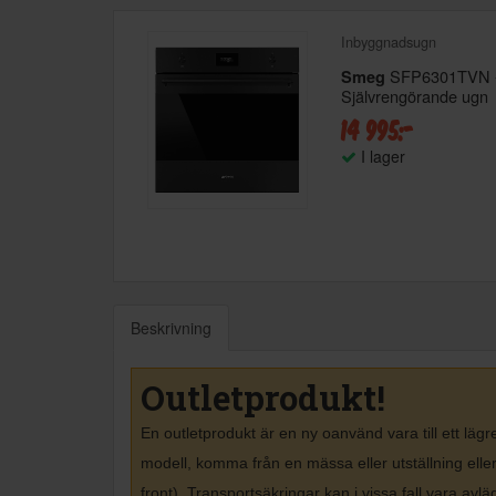
Inbyggnadsugn
SFP6301TVN 
Smeg
Självrengörande ugn
14 995:-
I lager
Beskrivning
Outletprodukt!
En outletprodukt är en ny oanvänd vara till ett lä
modell, komma från en mässa eller utställning elle
front). Transportsäkringar kan i vissa fall vara avl