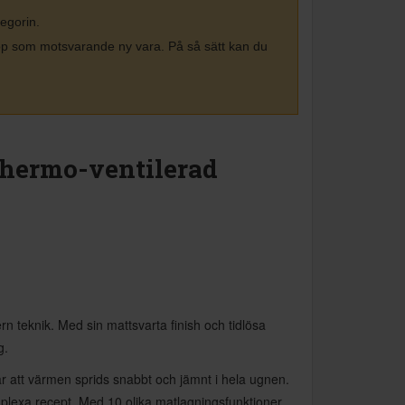
tegorin.
köp som motsvarande ny vara. På så sätt kan du
thermo-ventilerad
n teknik. Med sin mattsvarta finish och tidlösa
g.
r att värmen sprids snabbt och jämnt i hela ugnen.
omplexa recept. Med 10 olika matlagningsfunktioner,