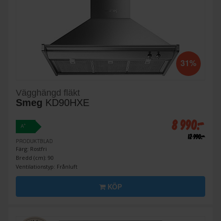
31%
Vägghängd fläkt
Smeg
KD90HXE
8 990:-
+
A
12 990:-
PRODUKTBLAD
Färg: Rostfri
Bredd (cm): 90
Ventilationstyp: Frånluft
KÖP