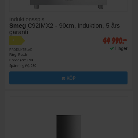
Induktionsspis
Smeg
C92IMX2 - 90cm, induktion, 5 års
garanti
44 990:-
A
I lager
PRODUKTBLAD
Färg: Rostfri
Bredd (cm): 90
Spänning (V): 230
KÖP