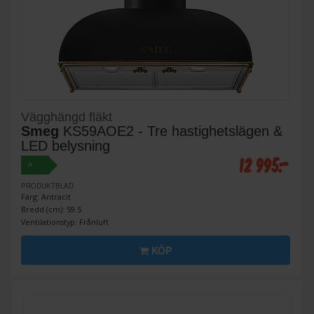
Vägghängd fläkt
Smeg
KS59AOE2 - Tre hastighetslägen &
LED belysning
12 995:-
A
PRODUKTBLAD
Färg: Antracit
Bredd (cm): 59.5
Ventilationstyp: Frånluft
KÖP