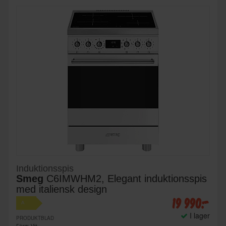
Induktionsspis
Smeg
C6IMWHM2, Elegant induktionsspis
med italiensk design
19 990:-
A
I lager
PRODUKTBLAD
Färg: Vit