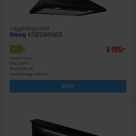
Vägghängd fläkt
Smeg
KSED65NEE
8 995:-
B
PRODUKTBLAD
Färg: Rostfri
Bredd (cm): 60
Ventilationstyp: Frånluft
KÖP