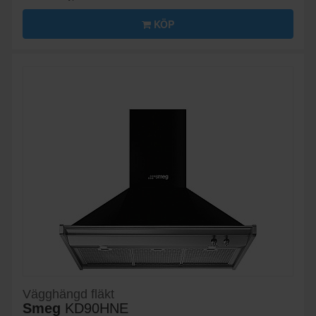
KÖP
Vägghängd fläkt
Smeg
KD90HNE