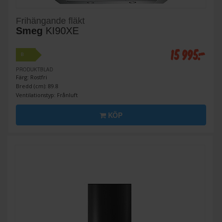
Frihängande fläkt
Smeg
KI90XE
15 995:-
B
PRODUKTBLAD
Färg: Rostfri
Bredd (cm): 89.8
Ventilationstyp: Frånluft
KÖP