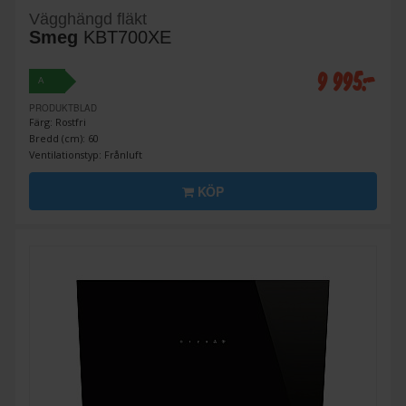
Vägghängd fläkt
Smeg
KBT700XE
9 995:-
A
PRODUKTBLAD
Färg: Rostfri
Bredd (cm): 60
Ventilationstyp: Frånluft
KÖP