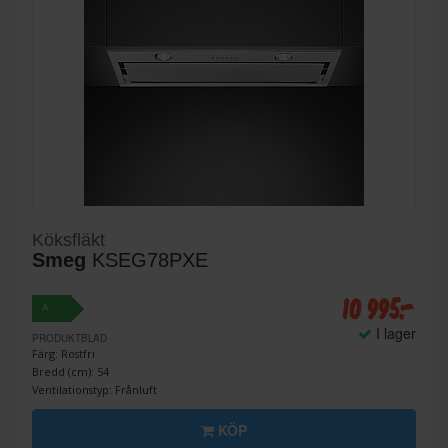
Köksfläkt
Smeg
KSEG78PXE
10 995:-
A
I lager
PRODUKTBLAD
Färg: Rostfri
Bredd (cm): 54
Ventilationstyp: Frånluft
KÖP