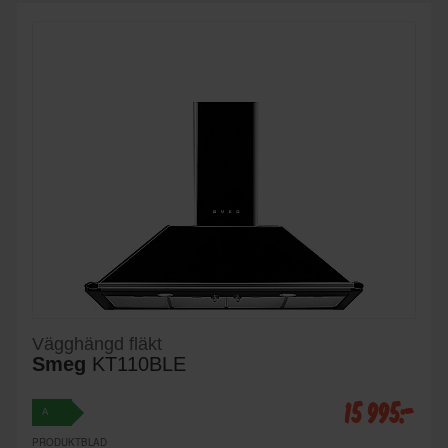
Vägghängd fläkt
Smeg
KT110BLE
15 995:-
A
PRODUKTBLAD