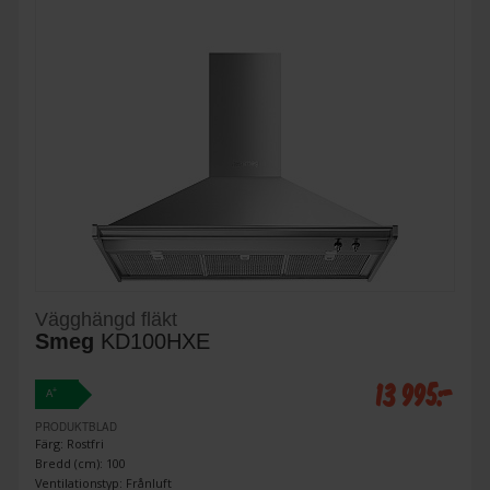
Vägghängd fläkt
Smeg
KD100HXE
13 995:-
+
A
PRODUKTBLAD
Färg: Rostfri
Bredd (cm): 100
Ventilationstyp: Frånluft