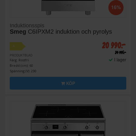
16%
Induktionsspis
Smeg
C6IPXM2 induktion och pyrolys
20 990:-
A
24 995:-
PRODUKTBLAD
I lager
Färg: Rostfri
Bredd (cm): 60
Spänning (V): 230
KÖP