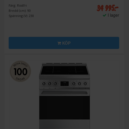
34 995:-
Färg: Rostfri
Bredd (cm): 90
I lager
Spänning (V): 230
KÖP