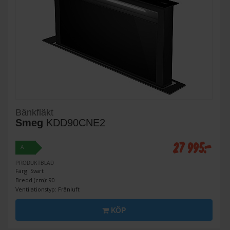
Bänkfläkt
Smeg
KDD90CNE2
27 995:-
A
PRODUKTBLAD
Färg: Svart
Bredd (cm): 90
Ventilationstyp: Frånluft
KÖP