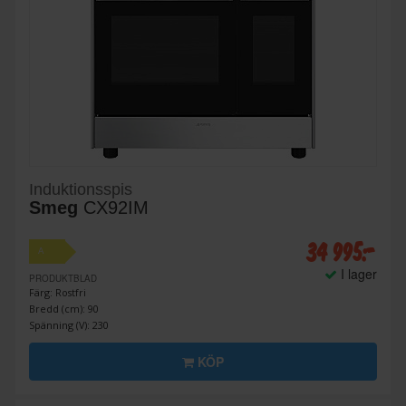
Induktionsspis
Smeg
CX92IM
34 995:-
A
I lager
PRODUKTBLAD
Färg: Rostfri
Bredd (cm): 90
Spänning (V): 230
KÖP