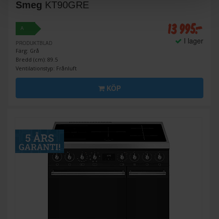
Smeg
KT90GRE
13 995:-
A
I lager
PRODUKTBLAD
Färg: Grå
Bredd (cm): 89.5
Ventilationstyp: Frånluft
KÖP