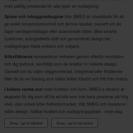
med pålitlig prestanda för alla typer av matlagning.
Spisar och inbyggnadsugnar
från SMEG är utvecklade för att
ge exakt temperaturkontroll och jämna resultat, oavsett om du
lagar vardagsmiddagar eller avancerade rätter. Med smarta
funktioner, energieffektiv drift och genomtänkt design blir
matlagningen både enklare och roligare.
Köksfläktarna
kompletterar helheten genom effektiv ventilation
och låg ljudnivå, samtidigt som de smälter in i kökets design.
Oavsett om du väljer väggmonterad, integrerad eller fristående
fläkt får du en lösning som håller köket fräscht och fritt från matos.
I kökets varma zon
möts funktion och form. SMEG:s vitvaror är
skapade för dig som vill ha ett kök som inte bara presterar på hög
nivå, utan också lyfter helhetsintrycket. Välj SMEG och investera i
tidlös design, hållbar kvalitet och matlagningsglädje - varje dag.
Smeg - ugn & hällpaket
Smeg - ugn & mikropaket