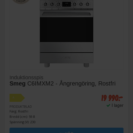
Induktionsspis
Smeg
C6IMXM2 - Ångrengöring, Rostfri
19 990:-
A
I lager
PRODUKTBLAD
Färg: Rostfri
Bredd (cm): 59.8
Spänning (V): 230