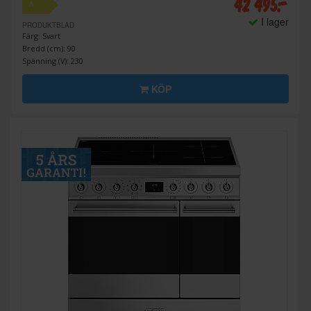
42 495:-
A
I lager
PRODUKTBLAD
Färg: Svart
Bredd (cm): 90
Spänning (V): 230
KÖP