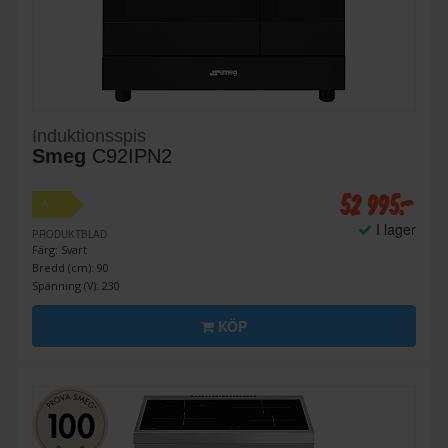
Induktionsspis
Smeg
C92IPN2
52 995:-
A
I lager
PRODUKTBLAD
Färg: Svart
Bredd (cm): 90
Spänning (V): 230
KÖP