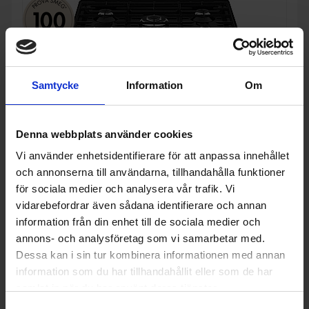
Samtycke
Information
Om
Denna webbplats använder cookies
Vi använder enhetsidentifierare för att anpassa innehållet
och annonserna till användarna, tillhandahålla funktioner
för sociala medier och analysera vår trafik. Vi
vidarebefordrar även sådana identifierare och annan
Gasspis
information från din enhet till de sociala medier och
Smeg
CX91GMBL - Svart med
annons- och analysföretag som vi samarbetar med.
Ångrengöring
Dessa kan i sin tur kombinera informationen med annan
28 495:-
Färg: Svart
Bredd (cm): 90
information som du har tillhandahållit eller som de har
I lager
Spänning (V): 230
samlat in när du har använt deras tjänster.