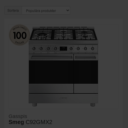
Sortera
Gasspis
Smeg
C92GMX2