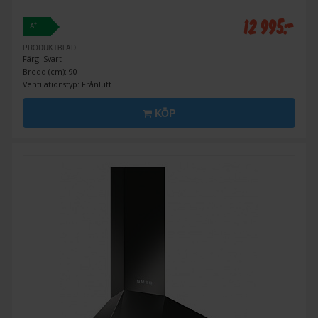
12 995:-
+
A
PRODUKTBLAD
Färg: Svart
Bredd (cm): 90
Ventilationstyp: Frånluft
KÖP