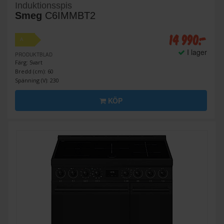
Induktionsspis
Smeg
C6IMMBT2
14 990:-
A
I lager
PRODUKTBLAD
Färg: Svart
Bredd (cm): 60
Spänning (V): 230
KÖP